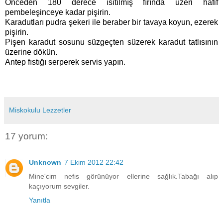
Önceden 180 derece ısıtılmış fırında üzeri hafif
pembeleşinceye kadar pişirin.
Karadutları pudra şekeri ile beraber bir tavaya koyun, ezerek
pişirin.
Pişen karadut sosunu süzgeçten süzerek karadut tatlısının
üzerine dökün.
Antep fıstığı serperek servis yapın.
Miskokulu Lezzetler
17 yorum:
Unknown
7 Ekim 2012 22:42
Mine'cim nefis görünüyor ellerine sağlık.Tabağı alıp
kaçıyorum sevgiler.
Yanıtla