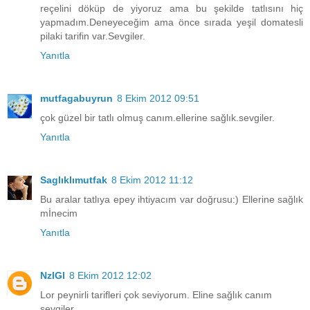
reçelini döküp de yiyoruz ama bu şekilde tatlısını hiç
yapmadım.Deneyeceğim ama önce sırada yeşil domatesli
pilaki tarifin var.Sevgiler.
Yanıtla
mutfagabuyrun
8 Ekim 2012 09:51
çok güzel bir tatlı olmuş canım.ellerine sağlık.sevgiler.
Yanıtla
Saglıklımutfak
8 Ekim 2012 11:12
Bu aralar tatlıya epey ihtiyacım var doğrusu:) Ellerine sağlık
mİnecim
Yanıtla
NzlGl
8 Ekim 2012 12:02
Lor peynirli tarifleri çok seviyorum. Eline sağlık canım
sevgiler