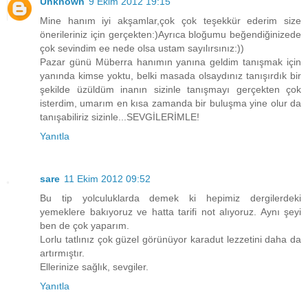
Unknown
9 Ekim 2012 19:15
Mine hanım iyi akşamlar,çok çok teşekkür ederim size
önerileriniz için gerçekten:)Ayrıca bloğumu beğendiğinizede
çok sevindim ee nede olsa ustam sayılırsınız:))
Pazar günü Müberra hanımın yanına geldim tanışmak için
yanında kimse yoktu, belki masada olsaydınız tanışırdık bir
şekilde üzüldüm inanın sizinle tanışmayı gerçekten çok
isterdim, umarım en kısa zamanda bir buluşma yine olur da
tanışabiliriz sizinle...SEVGİLERİMLE!
Yanıtla
sare
11 Ekim 2012 09:52
Bu tip yolculuklarda demek ki hepimiz dergilerdeki
yemeklere bakıyoruz ve hatta tarifi not alıyoruz. Aynı şeyi
ben de çok yaparım.
Lorlu tatlınız çok güzel görünüyor karadut lezzetini daha da
artırmıştır.
Ellerinize sağlık, sevgiler.
Yanıtla