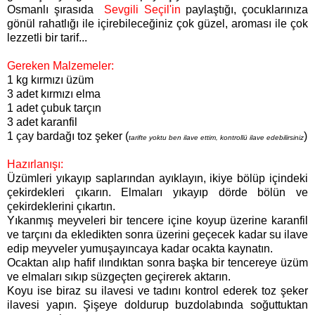
Osmanlı şırasıda
Sevgili Seçil'in
paylaştığı, çocuklarınıza
gönül rahatlığı ile içirebileceğiniz çok güzel, aroması ile çok
lezzetli bir tarif...
Gereken Malzemeler:
1 kg kırmızı üzüm
3 adet kırmızı elma
1 adet çubuk tarçın
3 adet karanfil
1 çay bardağı toz şeker (
)
tarifte yoktu ben ilave ettim, kontrollü ilave edebilirsiniz
Hazırlanışı:
Üzümleri yıkayıp saplarından ayıklayın, ikiye bölüp içindeki
çekirdekleri çıkarın. Elmaları yıkayıp dörde bölün ve
çekirdeklerini çıkartın.
Yıkanmış meyveleri bir tencere içine koyup üzerine karanfil
ve tarçını da ekledikten sonra üzerini geçecek kadar su ilave
edip meyveler yumuşayıncaya kadar ocakta kaynatın.
Ocaktan alıp hafif ılındıktan sonra başka bir tencereye üzüm
ve elmaları sıkıp süzgeçten geçirerek aktarın.
Koyu ise biraz su ilavesi ve tadını kontrol ederek toz şeker
ilavesi yapın. Şişeye doldurup buzdolabında soğuttuktan