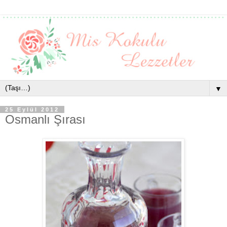
▼
25 Eylül 2012
Osmanlı Şırası