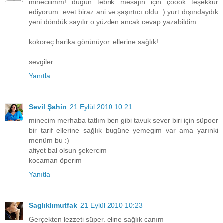
mineciiimm! düğün tebrik mesajın için çoook teşekkür
ediyorum. evet biraz ani ve şaşırtıcı oldu :) yurt dışındaydık
yeni döndük sayılır o yüzden ancak cevap yazabildim.
kokoreç harika görünüyor. ellerine sağlık!
sevgiler
Yanıtla
Sevil Şahin
21 Eylül 2010 10:21
minecim merhaba tatlım ben gibi tavuk sever biri için süpoer
bir tarif ellerine sağlık bugüne yemegim var ama yarınki
menüm bu :)
afiyet bal olsun şekercim
kocaman öperim
Yanıtla
Saglıklımutfak
21 Eylül 2010 10:23
Gerçekten lezzeti süper. eline sağlık canım