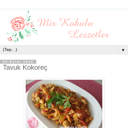
▼
20 Eylül 2010
Tavuk Kokoreç