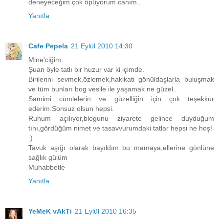
deneyeceğim.çok öpüyorum canım..
Yanıtla
Cafe Pepela
21 Eylül 2010 14:30
Mine'ciğim..
Şuan öyle tatlı bir huzur var ki içimde.
Birilerini sevmek,özlemek,hakikati gönüldaşlarla buluşmak
ve tüm bunları bog vesile ile yaşamak ne güzel..
Samimi cümlelerin ve güzelliğin için çok teşekkür
ederim.Sonsuz olsun hepsi.
Ruhum açılıyor,blogunu ziyarete gelince duyduğum
tını,gördüğüm nimet ve tasavvurumdaki tatlar hepsi ne hoş!
:)
Tavuk aşığı olarak bayıldım bu mamaya,ellerine gönlüne
sağlık gülüm
Muhabbetle
Yanıtla
YeMeK vAkTi
21 Eylül 2010 16:35