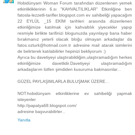
Hobidünyam Woman Forum tarafından düzenlenen yemek
etkinlikliklerinin 6.sı "KAHVALTILIKLAR" Etkinliğine ben
fatosla-lezzetli-tarifler.blogspot.com ev sahibeliği yapacağım
22 EYLÜL _15 EKİM tarihleri arasında düzenlenen
etkinliğimize katılmak için kahvaltılık yiyecekler yapıp
resmiyle birlikte tarifinizi blogunuzda yayınlayıp bana haber
bırakmanız yeterli olacak bloğu olmayan arkadaşlar da
fatos.ozturk@hotmail.com.tr adresine mail atarak isimlerini
de belirterek katılabilirler hepinizi bekliyorum :)
Ayrıca bu davetiyeyi ulaştırabildiğim,ulaştıramadığım herkes
etkinliğimize davetlidir.Davetiyeyi ulaştıramadığım
arkadaşlarım lütfen şimdiden kusuruma bakmasınlar...
GÜZEL PAYLAŞIMLARLA BULUŞMAK ÜZERE...
NOT:hobidünyam etkinliklerine ev sahibeliği yapmak
isteyenler
http://papatya68.blogspot.com/
adresine başvurabilirler...
Yanıtla