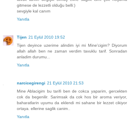
gitmese de lezzetli olduğu belli:)
sevgiyle kal canım
Yanıtla
Tijen
21 Eylül 2010 19:52
Tijen deyince uzerime alindim iyi mi Mine'cigim? Diyorum
allah allah ben ne zaman verdim tavuklu tarif. Sonradan
anladim durumu...
Yanıtla
narcicegirengi
21 Eylül 2010 21:53
Mine Ablacigim bu tarifi ben de cokca yaparim, gercekten
cok da begenilir. Sarimsak da cok hos bir aroma veriyor,
baharatlarin uyumu da eklendi mi sahane bir lezzet cikiyor
ortaya. ellerine saglik canim..
Yanıtla