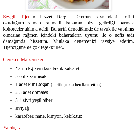
Sevgili Tijen
'
in Lezzet Dergisi Temmuz sayısındaki tarifini
okuduğum zaman rahmetli babamın bize getirdiği parmak
kokoreçler aklıma geldi. Bu tarifi denediğimde de tavuk ile yapılmış
olmasına rağmen içindeki baharatların uyumu ile o nefis tadı
damağımda hissettim. Mutlaka denemenizi tavsiye ederim.
Tijenciğime de çok teşekkürler...
Gereken Malzemeler:
Yarım kg kemiksiz tavuk kalça eti
5-6 dis sarımsak
1 adet kuru soğan (
)
tarifte yoktu ben ilave ettim
2-3 adet domates
3-4 sivri yeşil biber
sıvıyağ
karabiber, nane, kimyon, kekik,tuz
Yapılışı :