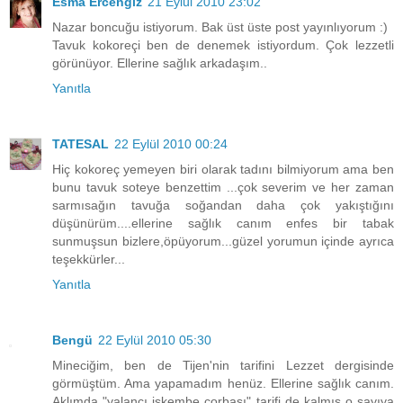
Esma Ercengiz
21 Eylül 2010 23:02
Nazar boncuğu istiyorum. Bak üst üste post yayınlıyorum :)
Tavuk kokoreçi ben de denemek istiyordum. Çok lezzetli
görünüyor. Ellerine sağlık arkadaşım..
Yanıtla
TATESAL
22 Eylül 2010 00:24
Hiç kokoreç yemeyen biri olarak tadını bilmiyorum ama ben
bunu tavuk soteye benzettim ...çok severim ve her zaman
sarmısağın tavuğa soğandan daha çok yakıştığını
düşünürüm....ellerine sağlık canım enfes bir tabak
sunmuşsun bizlere,öpüyorum...güzel yorumun içinde ayrıca
teşekkürler...
Yanıtla
Bengü
22 Eylül 2010 05:30
Mineciğim, ben de Tijen'nin tarifini Lezzet dergisinde
görmüştüm. Ama yapamadım henüz. Ellerine sağlık canım.
Aklımda "yalancı işkembe çorbası" tarifi de kalmış o sayıya