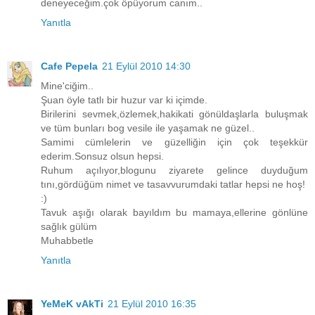
deneyeceğim.çok öpüyorum canım..
Yanıtla
Cafe Pepela
21 Eylül 2010 14:30
Mine'ciğim..
Şuan öyle tatlı bir huzur var ki içimde.
Birilerini sevmek,özlemek,hakikati gönüldaşlarla buluşmak
ve tüm bunları bog vesile ile yaşamak ne güzel..
Samimi cümlelerin ve güzelliğin için çok teşekkür
ederim.Sonsuz olsun hepsi.
Ruhum açılıyor,blogunu ziyarete gelince duyduğum
tını,gördüğüm nimet ve tasavvurumdaki tatlar hepsi ne hoş!
:)
Tavuk aşığı olarak bayıldım bu mamaya,ellerine gönlüne
sağlık gülüm
Muhabbetle
Yanıtla
YeMeK vAkTi
21 Eylül 2010 16:35