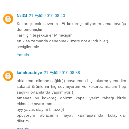
NzlGl
21 Eylül 2010 08:40
Kokoreçi çok severim. Et kokoreçi biliyorum ama tavuğu
denememiştim.
Tarif için teşekkürler Mineciğim
en kısa zamanda denenmek üzere not alındı bile:)
sevigilerimle
Yanıtla
kalpkurabiye
21 Eylül 2010 08:58
ablacımm ellerine sağlık:)) hayatımda hiç kokoreç yemedim
sakatat ürünlerini hiç sevmiyorum ve kokoreç malum hep
sağlıklı ortamlarda yapılmıyor:))
amaaaa bu kokoreçi göüzm kapalı yerim tabağı birde
eklmekle sıyırırımm...
ayy yavaş olayım birazz:))
öpüyorum ablacımm hayat karmaşasında kolaylıklar
dilerim..