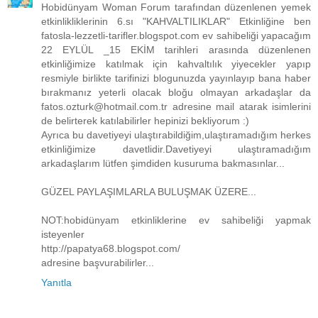
Hobidünyam Woman Forum tarafından düzenlenen yemek
etkinlikliklerinin 6.sı "KAHVALTILIKLAR" Etkinliğine ben
fatosla-lezzetli-tarifler.blogspot.com ev sahibeliği yapacağım
22 EYLÜL _15 EKİM tarihleri arasında düzenlenen
etkinliğimize katılmak için kahvaltılık yiyecekler yapıp
resmiyle birlikte tarifinizi blogunuzda yayınlayıp bana haber
bırakmanız yeterli olacak bloğu olmayan arkadaşlar da
fatos.ozturk@hotmail.com.tr adresine mail atarak isimlerini
de belirterek katılabilirler hepinizi bekliyorum :)
Ayrıca bu davetiyeyi ulaştırabildiğim,ulaştıramadığım herkes
etkinliğimize davetlidir.Davetiyeyi ulaştıramadığım
arkadaşlarım lütfen şimdiden kusuruma bakmasınlar...
GÜZEL PAYLAŞIMLARLA BULUŞMAK ÜZERE...
NOT:hobidünyam etkinliklerine ev sahibeliği yapmak
isteyenler
http://papatya68.blogspot.com/
adresine başvurabilirler...
Yanıtla