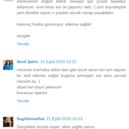
mineciiimm! düğün tebrik mesajın için çoook teşekkür
ediyorum. evet biraz ani ve şaşırtıcı oldu :) yurt dışındaydık
yeni döndük sayılır o yüzden ancak cevap yazabildim.
kokoreç harika görünüyor. ellerine sağlık!
sevgiler
Yanıtla
Sevil Şahin
21 Eylül 2010 10:21
minecim merhaba tatlım ben gibi tavuk sever biri için süpoer
bir tarif ellerine sağlık bugüne yemegim var ama yarınki
menüm bu :)
afiyet bal olsun şekercim
kocaman öperim
Yanıtla
Saglıklımutfak
21 Eylül 2010 10:23
Gerçekten lezzeti süper. eline sağlık canım