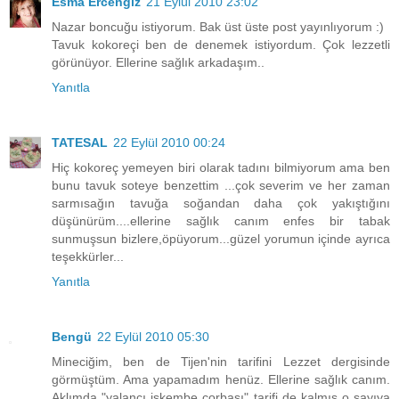
Esma Ercengiz
21 Eylül 2010 23:02
Nazar boncuğu istiyorum. Bak üst üste post yayınlıyorum :)
Tavuk kokoreçi ben de denemek istiyordum. Çok lezzetli
görünüyor. Ellerine sağlık arkadaşım..
Yanıtla
TATESAL
22 Eylül 2010 00:24
Hiç kokoreç yemeyen biri olarak tadını bilmiyorum ama ben
bunu tavuk soteye benzettim ...çok severim ve her zaman
sarmısağın tavuğa soğandan daha çok yakıştığını
düşünürüm....ellerine sağlık canım enfes bir tabak
sunmuşsun bizlere,öpüyorum...güzel yorumun içinde ayrıca
teşekkürler...
Yanıtla
Bengü
22 Eylül 2010 05:30
Mineciğim, ben de Tijen'nin tarifini Lezzet dergisinde
görmüştüm. Ama yapamadım henüz. Ellerine sağlık canım.
Aklımda "yalancı işkembe çorbası" tarifi de kalmış o sayıya