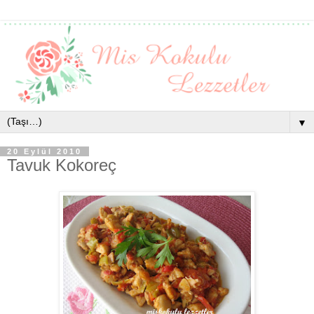
▼
20 Eylül 2010
Tavuk Kokoreç