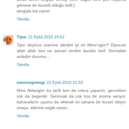
gitmese de lezzetli olduğu belli:)
sevgiyle kal canım
Yanıtla
Tijen
21 Eylül 2010 19:52
Tijen deyince uzerime alindim iyi mi Mine'cigim? Diyorum
allah allah ben ne zaman verdim tavuklu tarif. Sonradan
anladim durumu...
Yanıtla
narcicegirengi
21 Eylül 2010 21:53
Mine Ablacigim bu tarifi ben de cokca yaparim, gercekten
cok da begenilir. Sarimsak da cok hos bir aroma veriyor,
baharatlarin uyumu da eklendi mi sahane bir lezzet cikiyor
ortaya. ellerine saglik canim..
Yanıtla