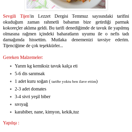
Sevgili Tijen
'
in Lezzet Dergisi Temmuz sayısındaki tarifini
okuduğum zaman rahmetli babamın bize getirdiği parmak
kokoreçler aklıma geldi. Bu tarifi denediğimde de tavuk ile yapılmış
olmasına rağmen içindeki baharatların uyumu ile o nefis tadı
damağımda hissettim. Mutlaka denemenizi tavsiye ederim.
Tijenciğime de çok teşekkürler...
Gereken Malzemeler:
Yarım kg kemiksiz tavuk kalça eti
5-6 dis sarımsak
1 adet kuru soğan (
)
tarifte yoktu ben ilave ettim
2-3 adet domates
3-4 sivri yeşil biber
sıvıyağ
karabiber, nane, kimyon, kekik,tuz
Yapılışı :