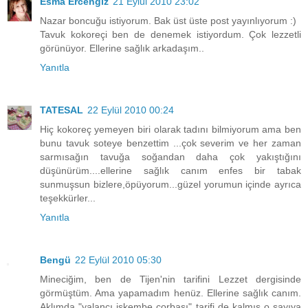
Esma Ercengiz
21 Eylül 2010 23:02
Nazar boncuğu istiyorum. Bak üst üste post yayınlıyorum :)
Tavuk kokoreçi ben de denemek istiyordum. Çok lezzetli
görünüyor. Ellerine sağlık arkadaşım..
Yanıtla
TATESAL
22 Eylül 2010 00:24
Hiç kokoreç yemeyen biri olarak tadını bilmiyorum ama ben
bunu tavuk soteye benzettim ...çok severim ve her zaman
sarmısağın tavuğa soğandan daha çok yakıştığını
düşünürüm....ellerine sağlık canım enfes bir tabak
sunmuşsun bizlere,öpüyorum...güzel yorumun içinde ayrıca
teşekkürler...
Yanıtla
Bengü
22 Eylül 2010 05:30
Mineciğim, ben de Tijen'nin tarifini Lezzet dergisinde
görmüştüm. Ama yapamadım henüz. Ellerine sağlık canım.
Aklımda "yalancı işkembe çorbası" tarifi de kalmış o sayıya