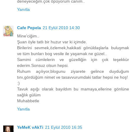
deneyeceğim.çok öpüyorum canım..
Yanıtla
Cafe Pepela
21 Eylül 2010 14:30
Mine'ciğim..
Şuan öyle tatlı bir huzur var ki içimde.
Birilerini sevmek,özlemek,hakikati gönüldaşlarla buluşmak
ve tüm bunları bog vesile ile yaşamak ne güzel..
Samimi cümlelerin ve güzelliğin için çok teşekkür
ederim.Sonsuz olsun hepsi.
Ruhum açılıyor,blogunu ziyarete gelince duyduğum
tını,gördüğüm nimet ve tasavvurumdaki tatlar hepsi ne hoş!
:)
Tavuk aşığı olarak bayıldım bu mamaya,ellerine gönlüne
sağlık gülüm
Muhabbetle
Yanıtla
YeMeK vAkTi
21 Eylül 2010 16:35