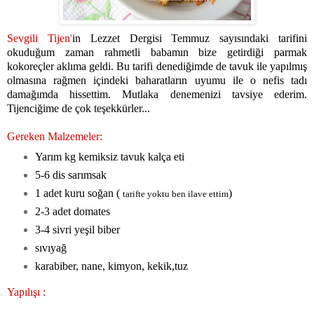
Sevgili Tijen
'
in Lezzet Dergisi Temmuz sayısındaki tarifini
okuduğum zaman rahmetli babamın bize getirdiği parmak
kokoreçler aklıma geldi. Bu tarifi denediğimde de tavuk ile yapılmış
olmasına rağmen içindeki baharatların uyumu ile o nefis tadı
damağımda hissettim. Mutlaka denemenizi tavsiye ederim.
Tijenciğime de çok teşekkürler...
Gereken Malzemeler:
Yarım kg kemiksiz tavuk kalça eti
5-6 dis sarımsak
1 adet kuru soğan (
)
tarifte yoktu ben ilave ettim
2-3 adet domates
3-4 sivri yeşil biber
sıvıyağ
karabiber, nane, kimyon, kekik,tuz
Yapılışı :