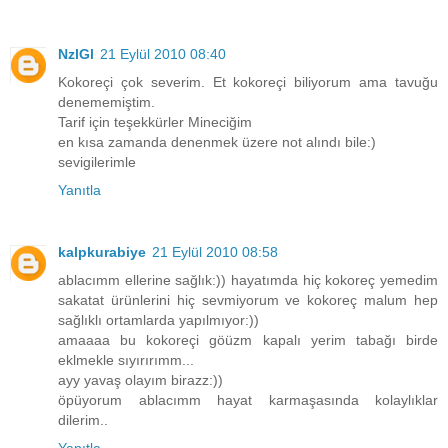
NzlGl
21 Eylül 2010 08:40
Kokoreçi çok severim. Et kokoreçi biliyorum ama tavuğu
denememiştim.
Tarif için teşekkürler Mineciğim
en kısa zamanda denenmek üzere not alındı bile:)
sevigilerimle
Yanıtla
kalpkurabiye
21 Eylül 2010 08:58
ablacımm ellerine sağlık:)) hayatımda hiç kokoreç yemedim
sakatat ürünlerini hiç sevmiyorum ve kokoreç malum hep
sağlıklı ortamlarda yapılmıyor:))
amaaaa bu kokoreçi göüzm kapalı yerim tabağı birde
eklmekle sıyırırımm...
ayy yavaş olayım birazz:))
öpüyorum ablacımm hayat karmaşasında kolaylıklar
dilerim..