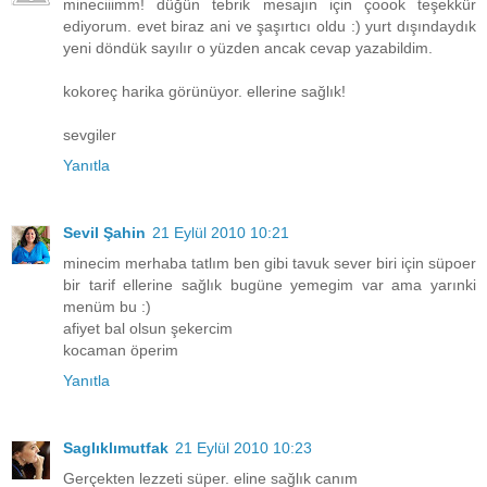
mineciiimm! düğün tebrik mesajın için çoook teşekkür
ediyorum. evet biraz ani ve şaşırtıcı oldu :) yurt dışındaydık
yeni döndük sayılır o yüzden ancak cevap yazabildim.
kokoreç harika görünüyor. ellerine sağlık!
sevgiler
Yanıtla
Sevil Şahin
21 Eylül 2010 10:21
minecim merhaba tatlım ben gibi tavuk sever biri için süpoer
bir tarif ellerine sağlık bugüne yemegim var ama yarınki
menüm bu :)
afiyet bal olsun şekercim
kocaman öperim
Yanıtla
Saglıklımutfak
21 Eylül 2010 10:23
Gerçekten lezzeti süper. eline sağlık canım