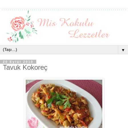
▼
20 Eylül 2010
Tavuk Kokoreç