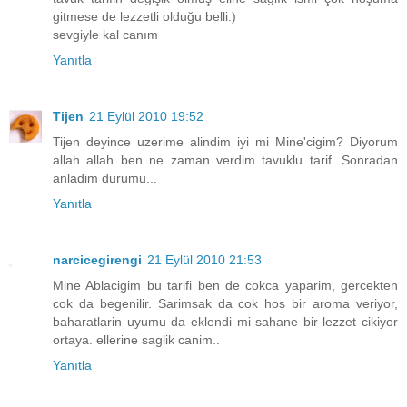
gitmese de lezzetli olduğu belli:)
sevgiyle kal canım
Yanıtla
Tijen
21 Eylül 2010 19:52
Tijen deyince uzerime alindim iyi mi Mine'cigim? Diyorum
allah allah ben ne zaman verdim tavuklu tarif. Sonradan
anladim durumu...
Yanıtla
narcicegirengi
21 Eylül 2010 21:53
Mine Ablacigim bu tarifi ben de cokca yaparim, gercekten
cok da begenilir. Sarimsak da cok hos bir aroma veriyor,
baharatlarin uyumu da eklendi mi sahane bir lezzet cikiyor
ortaya. ellerine saglik canim..
Yanıtla