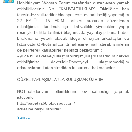
Hobidünyam Woman Forum tarafından düzenlenen yemek
etkinlikliklerinin 6.sı "KAHVALTILIKLAR" Etkinliğine ben
fatosla-lezzetli-tarifler.blogspot.com ev sahibeliği yapacağım
22 EYLÜL _15 EKİM tarihleri arasında düzenlenen
etkinliğimize katılmak için kahvaltılık yiyecekler yapıp
resmiyle birlikte tarifinizi blogunuzda yayınlayıp bana haber
bırakmanız yeterli olacak bloğu olmayan arkadaşlar da
fatos.ozturk@hotmail.com.tr adresine mail atarak isimlerini
de belirterek katılabilirler hepinizi bekliyorum :)
Ayrıca bu davetiyeyi ulaştırabildiğim,ulaştıramadığım herkes
etkinliğimize davetlidir.Davetiyeyi ulaştıramadığım
arkadaşlarım lütfen şimdiden kusuruma bakmasınlar...
GÜZEL PAYLAŞIMLARLA BULUŞMAK ÜZERE...
NOT:hobidünyam etkinliklerine ev sahibeliği yapmak
isteyenler
http://papatya68.blogspot.com/
adresine başvurabilirler...
Yanıtla