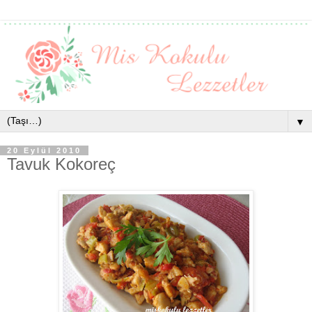
▼
20 Eylül 2010
Tavuk Kokoreç