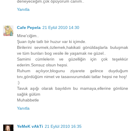
deneyeceğim.çok öpüyorum canım..
Yanıtla
Cafe Pepela
21 Eylül 2010 14:30
Mine'ciğim..
Şuan öyle tatlı bir huzur var ki içimde.
Birilerini sevmek,özlemek,hakikati gönüldaşlarla buluşmak
ve tüm bunları bog vesile ile yaşamak ne güzel..
Samimi cümlelerin ve güzelliğin için çok teşekkür
ederim.Sonsuz olsun hepsi.
Ruhum açılıyor,blogunu ziyarete gelince duyduğum
tını,gördüğüm nimet ve tasavvurumdaki tatlar hepsi ne hoş!
:)
Tavuk aşığı olarak bayıldım bu mamaya,ellerine gönlüne
sağlık gülüm
Muhabbetle
Yanıtla
YeMeK vAkTi
21 Eylül 2010 16:35