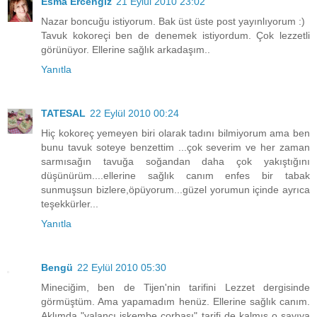
Esma Ercengiz
21 Eylül 2010 23:02
Nazar boncuğu istiyorum. Bak üst üste post yayınlıyorum :)
Tavuk kokoreçi ben de denemek istiyordum. Çok lezzetli
görünüyor. Ellerine sağlık arkadaşım..
Yanıtla
TATESAL
22 Eylül 2010 00:24
Hiç kokoreç yemeyen biri olarak tadını bilmiyorum ama ben
bunu tavuk soteye benzettim ...çok severim ve her zaman
sarmısağın tavuğa soğandan daha çok yakıştığını
düşünürüm....ellerine sağlık canım enfes bir tabak
sunmuşsun bizlere,öpüyorum...güzel yorumun içinde ayrıca
teşekkürler...
Yanıtla
Bengü
22 Eylül 2010 05:30
Mineciğim, ben de Tijen'nin tarifini Lezzet dergisinde
görmüştüm. Ama yapamadım henüz. Ellerine sağlık canım.
Aklımda "yalancı işkembe çorbası" tarifi de kalmış o sayıya