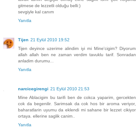
gitmese de lezzetli olduğu belli:)
sevgiyle kal canım
Yanıtla
Tijen
21 Eylül 2010 19:52
Tijen deyince uzerime alindim iyi mi Mine'cigim? Diyorum
allah allah ben ne zaman verdim tavuklu tarif. Sonradan
anladim durumu...
Yanıtla
narcicegirengi
21 Eylül 2010 21:53
Mine Ablacigim bu tarifi ben de cokca yaparim, gercekten
cok da begenilir. Sarimsak da cok hos bir aroma veriyor,
baharatlarin uyumu da eklendi mi sahane bir lezzet cikiyor
ortaya. ellerine saglik canim..
Yanıtla