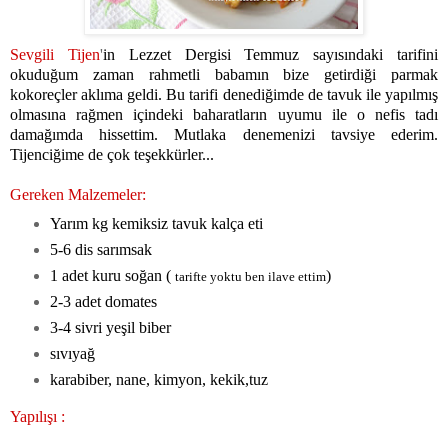
Sevgili Tijen
'
in Lezzet Dergisi Temmuz sayısındaki tarifini
okuduğum zaman rahmetli babamın bize getirdiği parmak
kokoreçler aklıma geldi. Bu tarifi denediğimde de tavuk ile yapılmış
olmasına rağmen içindeki baharatların uyumu ile o nefis tadı
damağımda hissettim. Mutlaka denemenizi tavsiye ederim.
Tijenciğime de çok teşekkürler...
Gereken Malzemeler:
Yarım kg kemiksiz tavuk kalça eti
5-6 dis sarımsak
1 adet kuru soğan (
)
tarifte yoktu ben ilave ettim
2-3 adet domates
3-4 sivri yeşil biber
sıvıyağ
karabiber, nane, kimyon, kekik,tuz
Yapılışı :