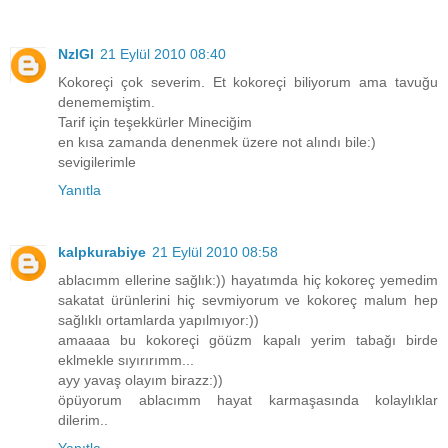
NzlGl
21 Eylül 2010 08:40
Kokoreçi çok severim. Et kokoreçi biliyorum ama tavuğu
denememiştim.
Tarif için teşekkürler Mineciğim
en kısa zamanda denenmek üzere not alındı bile:)
sevigilerimle
Yanıtla
kalpkurabiye
21 Eylül 2010 08:58
ablacımm ellerine sağlık:)) hayatımda hiç kokoreç yemedim
sakatat ürünlerini hiç sevmiyorum ve kokoreç malum hep
sağlıklı ortamlarda yapılmıyor:))
amaaaa bu kokoreçi göüzm kapalı yerim tabağı birde
eklmekle sıyırırımm...
ayy yavaş olayım birazz:))
öpüyorum ablacımm hayat karmaşasında kolaylıklar
dilerim..