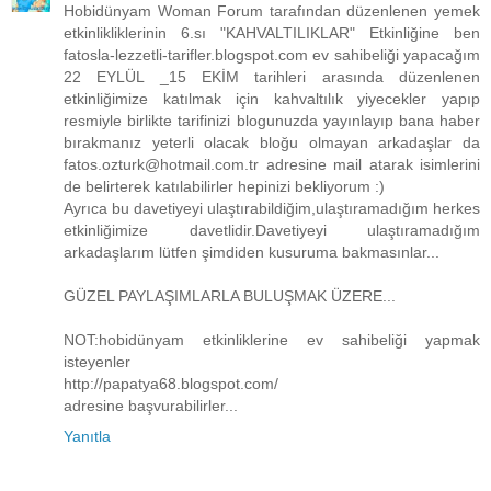
Hobidünyam Woman Forum tarafından düzenlenen yemek
etkinlikliklerinin 6.sı "KAHVALTILIKLAR" Etkinliğine ben
fatosla-lezzetli-tarifler.blogspot.com ev sahibeliği yapacağım
22 EYLÜL _15 EKİM tarihleri arasında düzenlenen
etkinliğimize katılmak için kahvaltılık yiyecekler yapıp
resmiyle birlikte tarifinizi blogunuzda yayınlayıp bana haber
bırakmanız yeterli olacak bloğu olmayan arkadaşlar da
fatos.ozturk@hotmail.com.tr adresine mail atarak isimlerini
de belirterek katılabilirler hepinizi bekliyorum :)
Ayrıca bu davetiyeyi ulaştırabildiğim,ulaştıramadığım herkes
etkinliğimize davetlidir.Davetiyeyi ulaştıramadığım
arkadaşlarım lütfen şimdiden kusuruma bakmasınlar...
GÜZEL PAYLAŞIMLARLA BULUŞMAK ÜZERE...
NOT:hobidünyam etkinliklerine ev sahibeliği yapmak
isteyenler
http://papatya68.blogspot.com/
adresine başvurabilirler...
Yanıtla