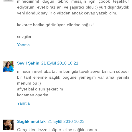
mineciiimm! düğün tebrik mesajın için çoook teşekkür
ediyorum. evet biraz ani ve şaşırtıcı oldu :) yurt dışındaydık
yeni döndük sayılır o yüzden ancak cevap yazabildim.
kokoreç harika görünüyor. ellerine sağlık!
sevgiler
Yanıtla
Sevil Şahin
21 Eylül 2010 10:21
minecim merhaba tatlım ben gibi tavuk sever biri için süpoer
bir tarif ellerine sağlık bugüne yemegim var ama yarınki
menüm bu :)
afiyet bal olsun şekercim
kocaman öperim
Yanıtla
Saglıklımutfak
21 Eylül 2010 10:23
Gerçekten lezzeti süper. eline sağlık canım