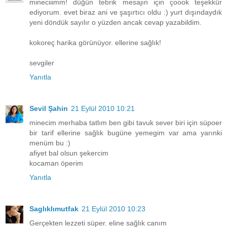
mineciiimm! düğün tebrik mesajın için çoook teşekkür
ediyorum. evet biraz ani ve şaşırtıcı oldu :) yurt dışındaydık
yeni döndük sayılır o yüzden ancak cevap yazabildim.
kokoreç harika görünüyor. ellerine sağlık!
sevgiler
Yanıtla
Sevil Şahin
21 Eylül 2010 10:21
minecim merhaba tatlım ben gibi tavuk sever biri için süpoer
bir tarif ellerine sağlık bugüne yemegim var ama yarınki
menüm bu :)
afiyet bal olsun şekercim
kocaman öperim
Yanıtla
Saglıklımutfak
21 Eylül 2010 10:23
Gerçekten lezzeti süper. eline sağlık canım