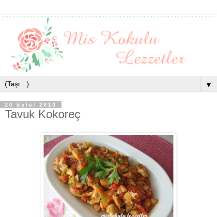
▼
20 Eylül 2010
Tavuk Kokoreç