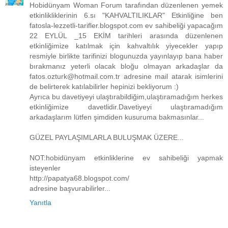
Hobidünyam Woman Forum tarafından düzenlenen yemek
etkinlikliklerinin 6.sı "KAHVALTILIKLAR" Etkinliğine ben
fatosla-lezzetli-tarifler.blogspot.com ev sahibeliği yapacağım
22 EYLÜL _15 EKİM tarihleri arasında düzenlenen
etkinliğimize katılmak için kahvaltılık yiyecekler yapıp
resmiyle birlikte tarifinizi blogunuzda yayınlayıp bana haber
bırakmanız yeterli olacak bloğu olmayan arkadaşlar da
fatos.ozturk@hotmail.com.tr adresine mail atarak isimlerini
de belirterek katılabilirler hepinizi bekliyorum :)
Ayrıca bu davetiyeyi ulaştırabildiğim,ulaştıramadığım herkes
etkinliğimize davetlidir.Davetiyeyi ulaştıramadığım
arkadaşlarım lütfen şimdiden kusuruma bakmasınlar...
GÜZEL PAYLAŞIMLARLA BULUŞMAK ÜZERE...
NOT:hobidünyam etkinliklerine ev sahibeliği yapmak
isteyenler
http://papatya68.blogspot.com/
adresine başvurabilirler...
Yanıtla