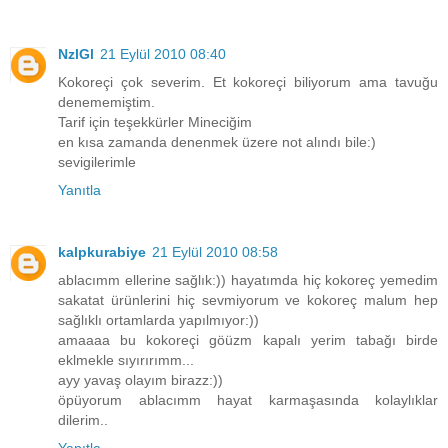
NzlGl
21 Eylül 2010 08:40
Kokoreçi çok severim. Et kokoreçi biliyorum ama tavuğu
denememiştim.
Tarif için teşekkürler Mineciğim
en kısa zamanda denenmek üzere not alındı bile:)
sevigilerimle
Yanıtla
kalpkurabiye
21 Eylül 2010 08:58
ablacımm ellerine sağlık:)) hayatımda hiç kokoreç yemedim
sakatat ürünlerini hiç sevmiyorum ve kokoreç malum hep
sağlıklı ortamlarda yapılmıyor:))
amaaaa bu kokoreçi göüzm kapalı yerim tabağı birde
eklmekle sıyırırımm...
ayy yavaş olayım birazz:))
öpüyorum ablacımm hayat karmaşasında kolaylıklar
dilerim..