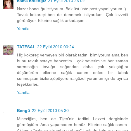
Esma Ercengiz
21 Eylül 2010 23:02
Nazar boncuğu istiyorum. Bak üst üste post yayınlıyorum :)
Tavuk kokoreçi ben de denemek istiyordum. Çok lezzetli
görünüyor. Ellerine sağlık arkadaşım..
Yanıtla
TATESAL
22 Eylül 2010 00:24
Hiç kokoreç yemeyen biri olarak tadını bilmiyorum ama ben
bunu tavuk soteye benzettim ...çok severim ve her zaman
sarmısağın tavuğa soğandan daha çok yakıştığını
düşünürüm....ellerine sağlık canım enfes bir tabak
sunmuşsun bizlere,öpüyorum...güzel yorumun içinde ayrıca
teşekkürler...
Yanıtla
Bengü
22 Eylül 2010 05:30
Mineciğim, ben de Tijen'nin tarifini Lezzet dergisinde
görmüştüm. Ama yapamadım henüz. Ellerine sağlık canım.
Aklımda "yalancı işkembe çorbası" tarifi de kalmış o sayıya