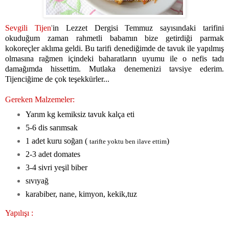
Sevgili Tijen
'
in Lezzet Dergisi Temmuz sayısındaki tarifini
okuduğum zaman rahmetli babamın bize getirdiği parmak
kokoreçler aklıma geldi. Bu tarifi denediğimde de tavuk ile yapılmış
olmasına rağmen içindeki baharatların uyumu ile o nefis tadı
damağımda hissettim. Mutlaka denemenizi tavsiye ederim.
Tijenciğime de çok teşekkürler...
Gereken Malzemeler:
Yarım kg kemiksiz tavuk kalça eti
5-6 dis sarımsak
1 adet kuru soğan (
)
tarifte yoktu ben ilave ettim
2-3 adet domates
3-4 sivri yeşil biber
sıvıyağ
karabiber, nane, kimyon, kekik,tuz
Yapılışı :