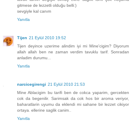
gitmese de lezzetli olduğu belli:)
sevgiyle kal canım
Yanıtla
Tijen
21 Eylül 2010 19:52
Tijen deyince uzerime alindim iyi mi Mine'cigim? Diyorum
allah allah ben ne zaman verdim tavuklu tarif. Sonradan
anladim durumu...
Yanıtla
narcicegirengi
21 Eylül 2010 21:53
Mine Ablacigim bu tarifi ben de cokca yaparim, gercekten
cok da begenilir. Sarimsak da cok hos bir aroma veriyor,
baharatlarin uyumu da eklendi mi sahane bir lezzet cikiyor
ortaya. ellerine saglik canim..
Yanıtla