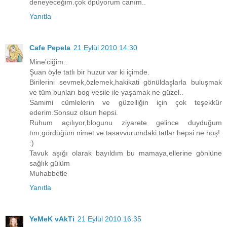
deneyeceğim.çok öpüyorum canım..
Yanıtla
Cafe Pepela
21 Eylül 2010 14:30
Mine'ciğim..
Şuan öyle tatlı bir huzur var ki içimde.
Birilerini sevmek,özlemek,hakikati gönüldaşlarla buluşmak
ve tüm bunları bog vesile ile yaşamak ne güzel..
Samimi cümlelerin ve güzelliğin için çok teşekkür
ederim.Sonsuz olsun hepsi.
Ruhum açılıyor,blogunu ziyarete gelince duyduğum
tını,gördüğüm nimet ve tasavvurumdaki tatlar hepsi ne hoş!
:)
Tavuk aşığı olarak bayıldım bu mamaya,ellerine gönlüne
sağlık gülüm
Muhabbetle
Yanıtla
YeMeK vAkTi
21 Eylül 2010 16:35