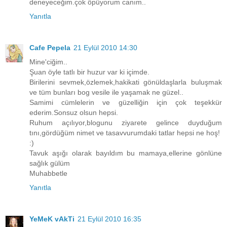
deneyeceğim.çok öpüyorum canım..
Yanıtla
Cafe Pepela
21 Eylül 2010 14:30
Mine'ciğim..
Şuan öyle tatlı bir huzur var ki içimde.
Birilerini sevmek,özlemek,hakikati gönüldaşlarla buluşmak
ve tüm bunları bog vesile ile yaşamak ne güzel..
Samimi cümlelerin ve güzelliğin için çok teşekkür
ederim.Sonsuz olsun hepsi.
Ruhum açılıyor,blogunu ziyarete gelince duyduğum
tını,gördüğüm nimet ve tasavvurumdaki tatlar hepsi ne hoş!
:)
Tavuk aşığı olarak bayıldım bu mamaya,ellerine gönlüne
sağlık gülüm
Muhabbetle
Yanıtla
YeMeK vAkTi
21 Eylül 2010 16:35