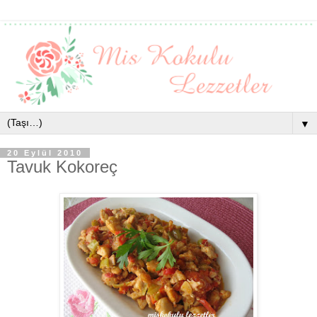
▼
20 Eylül 2010
Tavuk Kokoreç