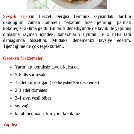
Sevgili Tijen
'
in Lezzet Dergisi Temmuz sayısındaki tarifini
okuduğum zaman rahmetli babamın bize getirdiği parmak
kokoreçler aklıma geldi. Bu tarifi denediğimde de tavuk ile yapılmış
olmasına rağmen içindeki baharatların uyumu ile o nefis tadı
damağımda hissettim. Mutlaka denemenizi tavsiye ederim.
Tijenciğime de çok teşekkürler...
Gereken Malzemeler:
Yarım kg kemiksiz tavuk kalça eti
5-6 dis sarımsak
1 adet kuru soğan (
)
tarifte yoktu ben ilave ettim
2-3 adet domates
3-4 sivri yeşil biber
sıvıyağ
karabiber, nane, kimyon, kekik,tuz
Yapılışı :