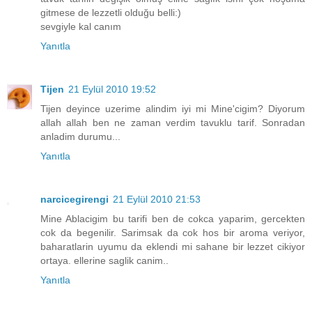
gitmese de lezzetli olduğu belli:)
sevgiyle kal canım
Yanıtla
Tijen
21 Eylül 2010 19:52
Tijen deyince uzerime alindim iyi mi Mine'cigim? Diyorum
allah allah ben ne zaman verdim tavuklu tarif. Sonradan
anladim durumu...
Yanıtla
narcicegirengi
21 Eylül 2010 21:53
Mine Ablacigim bu tarifi ben de cokca yaparim, gercekten
cok da begenilir. Sarimsak da cok hos bir aroma veriyor,
baharatlarin uyumu da eklendi mi sahane bir lezzet cikiyor
ortaya. ellerine saglik canim..
Yanıtla