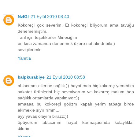
NzlGl
21 Eylül 2010 08:40
Kokoreçi çok severim. Et kokoreçi biliyorum ama tavuğu
denememiştim.
Tarif için teşekkürler Mineciğim
en kısa zamanda denenmek üzere not alındı bile:)
sevigilerimle
Yanıtla
kalpkurabiye
21 Eylül 2010 08:58
ablacımm ellerine sağlık:)) hayatımda hiç kokoreç yemedim
sakatat ürünlerini hiç sevmiyorum ve kokoreç malum hep
sağlıklı ortamlarda yapılmıyor:))
amaaaa bu kokoreçi göüzm kapalı yerim tabağı birde
eklmekle sıyırırımm...
ayy yavaş olayım birazz:))
öpüyorum ablacımm hayat karmaşasında kolaylıklar
dilerim..