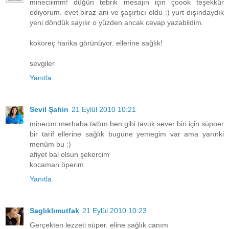
mineciiimm! düğün tebrik mesajın için çoook teşekkür
ediyorum. evet biraz ani ve şaşırtıcı oldu :) yurt dışındaydık
yeni döndük sayılır o yüzden ancak cevap yazabildim.
kokoreç harika görünüyor. ellerine sağlık!
sevgiler
Yanıtla
Sevil Şahin
21 Eylül 2010 10:21
minecim merhaba tatlım ben gibi tavuk sever biri için süpoer
bir tarif ellerine sağlık bugüne yemegim var ama yarınki
menüm bu :)
afiyet bal olsun şekercim
kocaman öperim
Yanıtla
Saglıklımutfak
21 Eylül 2010 10:23
Gerçekten lezzeti süper. eline sağlık canım