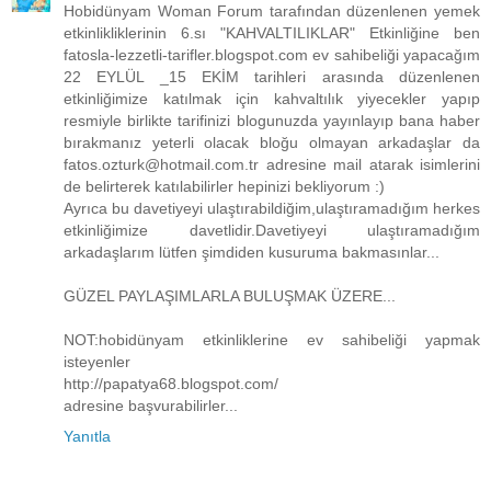
Hobidünyam Woman Forum tarafından düzenlenen yemek
etkinlikliklerinin 6.sı "KAHVALTILIKLAR" Etkinliğine ben
fatosla-lezzetli-tarifler.blogspot.com ev sahibeliği yapacağım
22 EYLÜL _15 EKİM tarihleri arasında düzenlenen
etkinliğimize katılmak için kahvaltılık yiyecekler yapıp
resmiyle birlikte tarifinizi blogunuzda yayınlayıp bana haber
bırakmanız yeterli olacak bloğu olmayan arkadaşlar da
fatos.ozturk@hotmail.com.tr adresine mail atarak isimlerini
de belirterek katılabilirler hepinizi bekliyorum :)
Ayrıca bu davetiyeyi ulaştırabildiğim,ulaştıramadığım herkes
etkinliğimize davetlidir.Davetiyeyi ulaştıramadığım
arkadaşlarım lütfen şimdiden kusuruma bakmasınlar...
GÜZEL PAYLAŞIMLARLA BULUŞMAK ÜZERE...
NOT:hobidünyam etkinliklerine ev sahibeliği yapmak
isteyenler
http://papatya68.blogspot.com/
adresine başvurabilirler...
Yanıtla