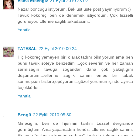
Esma Ercengiz
21 Eylül 2010 23:02
Nazar boncuğu istiyorum. Bak üst üste post yayınlıyorum :)
Tavuk kokoreçi ben de denemek istiyordum. Çok lezzetli
görünüyor. Ellerine sağlık arkadaşım..
Yanıtla
TATESAL
22 Eylül 2010 00:24
Hiç kokoreç yemeyen biri olarak tadını bilmiyorum ama ben
bunu tavuk soteye benzettim ...çok severim ve her zaman
sarmısağın tavuğa soğandan daha çok yakıştığını
düşünürüm....ellerine sağlık canım enfes bir tabak
sunmuşsun bizlere,öpüyorum...güzel yorumun içinde ayrıca
teşekkürler...
Yanıtla
Bengü
22 Eylül 2010 05:30
Mineciğim, ben de Tijen'nin tarifini Lezzet dergisinde
görmüştüm. Ama yapamadım henüz. Ellerine sağlık canım.
Aklımda "yalancı işkembe çorbası" tarifi de kalmış o sayıya