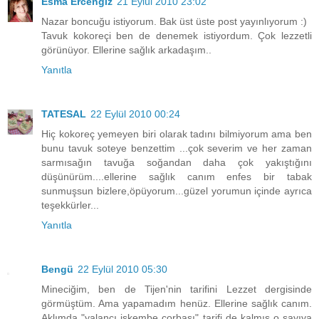
Esma Ercengiz
21 Eylül 2010 23:02
Nazar boncuğu istiyorum. Bak üst üste post yayınlıyorum :)
Tavuk kokoreçi ben de denemek istiyordum. Çok lezzetli
görünüyor. Ellerine sağlık arkadaşım..
Yanıtla
TATESAL
22 Eylül 2010 00:24
Hiç kokoreç yemeyen biri olarak tadını bilmiyorum ama ben
bunu tavuk soteye benzettim ...çok severim ve her zaman
sarmısağın tavuğa soğandan daha çok yakıştığını
düşünürüm....ellerine sağlık canım enfes bir tabak
sunmuşsun bizlere,öpüyorum...güzel yorumun içinde ayrıca
teşekkürler...
Yanıtla
Bengü
22 Eylül 2010 05:30
Mineciğim, ben de Tijen'nin tarifini Lezzet dergisinde
görmüştüm. Ama yapamadım henüz. Ellerine sağlık canım.
Aklımda "yalancı işkembe çorbası" tarifi de kalmış o sayıya