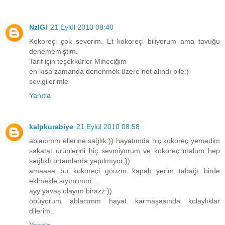
NzlGl
21 Eylül 2010 08:40
Kokoreçi çok severim. Et kokoreçi biliyorum ama tavuğu
denememiştim.
Tarif için teşekkürler Mineciğim
en kısa zamanda denenmek üzere not alındı bile:)
sevigilerimle
Yanıtla
kalpkurabiye
21 Eylül 2010 08:58
ablacımm ellerine sağlık:)) hayatımda hiç kokoreç yemedim
sakatat ürünlerini hiç sevmiyorum ve kokoreç malum hep
sağlıklı ortamlarda yapılmıyor:))
amaaaa bu kokoreçi göüzm kapalı yerim tabağı birde
eklmekle sıyırırımm...
ayy yavaş olayım birazz:))
öpüyorum ablacımm hayat karmaşasında kolaylıklar
dilerim..