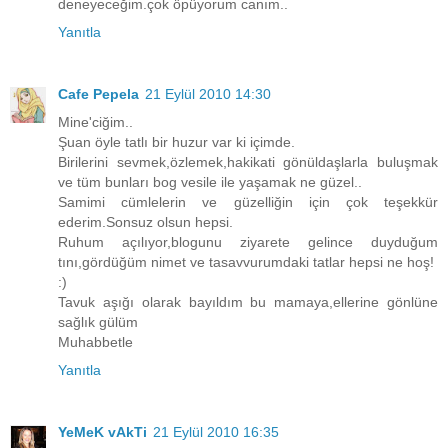
deneyeceğim.çok öpüyorum canım..
Yanıtla
Cafe Pepela
21 Eylül 2010 14:30
Mine'ciğim..
Şuan öyle tatlı bir huzur var ki içimde.
Birilerini sevmek,özlemek,hakikati gönüldaşlarla buluşmak
ve tüm bunları bog vesile ile yaşamak ne güzel..
Samimi cümlelerin ve güzelliğin için çok teşekkür
ederim.Sonsuz olsun hepsi.
Ruhum açılıyor,blogunu ziyarete gelince duyduğum
tını,gördüğüm nimet ve tasavvurumdaki tatlar hepsi ne hoş!
:)
Tavuk aşığı olarak bayıldım bu mamaya,ellerine gönlüne
sağlık gülüm
Muhabbetle
Yanıtla
YeMeK vAkTi
21 Eylül 2010 16:35