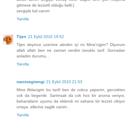
gitmese de lezzetli olduğu belli:)
sevgiyle kal canım
Yanıtla
Tijen
21 Eylül 2010 19:52
Tijen deyince uzerime alindim iyi mi Mine'cigim? Diyorum
allah allah ben ne zaman verdim tavuklu tarif. Sonradan
anladim durumu...
Yanıtla
narcicegirengi
21 Eylül 2010 21:53
Mine Ablacigim bu tarifi ben de cokca yaparim, gercekten
cok da begenilir. Sarimsak da cok hos bir aroma veriyor,
baharatlarin uyumu da eklendi mi sahane bir lezzet cikiyor
ortaya. ellerine saglik canim..
Yanıtla