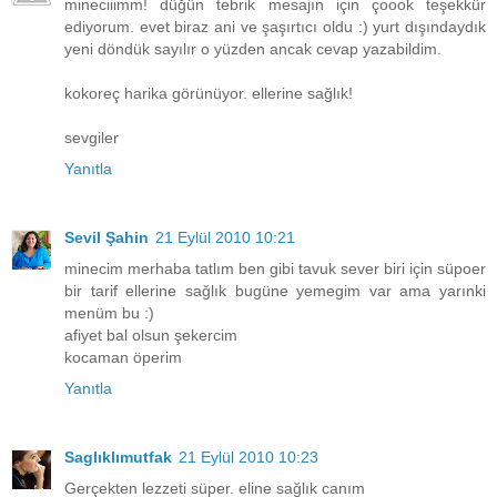
mineciiimm! düğün tebrik mesajın için çoook teşekkür
ediyorum. evet biraz ani ve şaşırtıcı oldu :) yurt dışındaydık
yeni döndük sayılır o yüzden ancak cevap yazabildim.
kokoreç harika görünüyor. ellerine sağlık!
sevgiler
Yanıtla
Sevil Şahin
21 Eylül 2010 10:21
minecim merhaba tatlım ben gibi tavuk sever biri için süpoer
bir tarif ellerine sağlık bugüne yemegim var ama yarınki
menüm bu :)
afiyet bal olsun şekercim
kocaman öperim
Yanıtla
Saglıklımutfak
21 Eylül 2010 10:23
Gerçekten lezzeti süper. eline sağlık canım