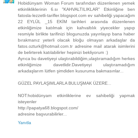
Hobidünyam Woman Forum tarafından düzenlenen yemek
etkinlikliklerinin 6.sı "KAHVALTILIKLAR" Etkinliğine ben
fatosla-lezzetli-tarifler.blogspot.com ev sahibeliği yapacağım
22 EYLÜL _15 EKİM tarihleri arasında düzenlenen
etkinliğimize katılmak için kahvaltılık yiyecekler yapıp
resmiyle birlikte tarifinizi blogunuzda yayınlayıp bana haber
bırakmanız yeterli olacak bloğu olmayan arkadaşlar da
fatos.ozturk@hotmail.com.tr adresine mail atarak isimlerini
de belirterek katılabilirler hepinizi bekliyorum :)
Ayrıca bu davetiyeyi ulaştırabildiğim,ulaştıramadığım herkes
etkinliğimize davetlidir.Davetiyeyi ulaştıramadığım
arkadaşlarım lütfen şimdiden kusuruma bakmasınlar...
GÜZEL PAYLAŞIMLARLA BULUŞMAK ÜZERE...
NOT:hobidünyam etkinliklerine ev sahibeliği yapmak
isteyenler
http://papatya68.blogspot.com/
adresine başvurabilirler...
Yanıtla