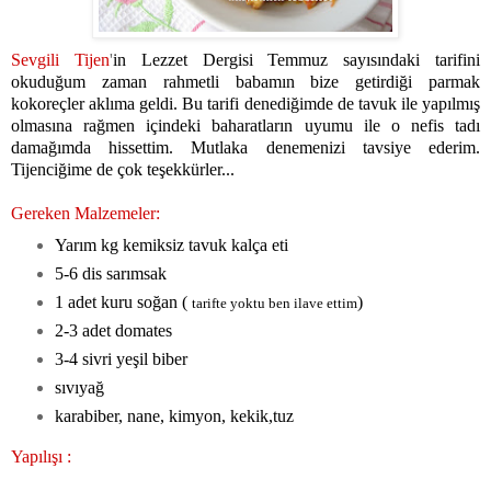
Sevgili Tijen
'
in Lezzet Dergisi Temmuz sayısındaki tarifini
okuduğum zaman rahmetli babamın bize getirdiği parmak
kokoreçler aklıma geldi. Bu tarifi denediğimde de tavuk ile yapılmış
olmasına rağmen içindeki baharatların uyumu ile o nefis tadı
damağımda hissettim. Mutlaka denemenizi tavsiye ederim.
Tijenciğime de çok teşekkürler...
Gereken Malzemeler:
Yarım kg kemiksiz tavuk kalça eti
5-6 dis sarımsak
1 adet kuru soğan (
)
tarifte yoktu ben ilave ettim
2-3 adet domates
3-4 sivri yeşil biber
sıvıyağ
karabiber, nane, kimyon, kekik,tuz
Yapılışı :