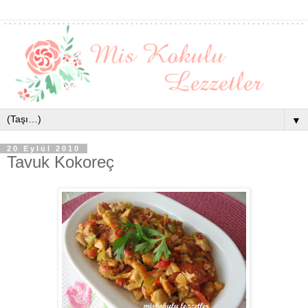
▼
20 Eylül 2010
Tavuk Kokoreç