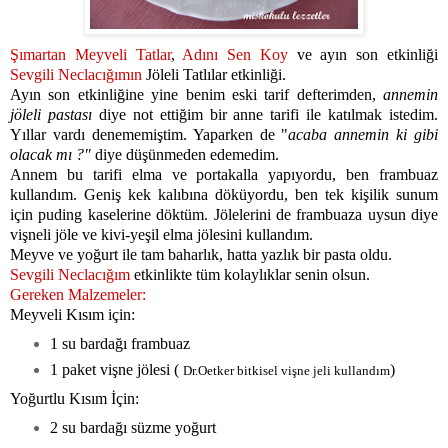
Şımartan Meyveli Tatlar
,
Adını Sen Koy
ve ayın son etkinliği
Sevgili Neclacığımın
Jöleli Tatlılar etkinliği.
Ayın son etkinliğine yine benim eski tarif defterimden,
annemin
jöleli pastası
diye not ettiğim bir anne tarifi ile katılmak istedim.
Yıllar vardı denememiştim. Yaparken de "
acaba annemin ki gibi
olacak mı ?"
diye düşünmeden edemedim.
A
nnem bu tarifi elma ve portakalla yapıyordu, ben frambuaz
kullandım. Geniş kek kalıbına döküyordu, ben tek kişilik sunum
için puding kaselerine döktüm. Jölelerini de frambuaza uysun diye
vişneli jöle ve kivi-yeşil elma jölesini kullandım.
Meyve ve yoğurt ile tam baharlık, hatta yazlık bir pasta oldu.
Sevgili Neclacığım
etkinlikte tüm kolaylıklar senin olsun.
Gereken Malzemeler:
Meyveli Kısım için:
1 su bardağı frambuaz
1 paket vişne jölesi (
)
Dr.Oetker bitkisel vişne jeli kullandım
Yoğurtlu Kısım İçin:
2 su bardağı süzme yoğurt