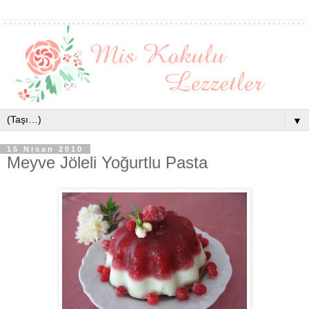
▼
15 Nisan 2010
Meyve Jöleli Yoğurtlu Pasta