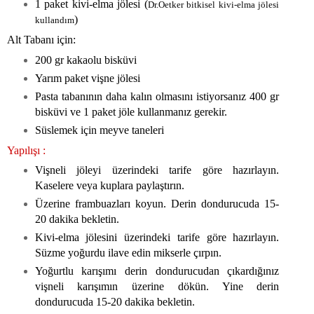
1 paket kivi-elma jölesi (
Dr.Oetker bitkisel kivi-elma jölesi
)
kullandım
Alt Tabanı için:
200 gr kakaolu bisküvi
Yarım paket vişne jölesi
Pasta tabanının daha kalın olmasını istiyorsanız 400 gr
bisküvi ve 1 paket jöle kullanmanız gerekir.
Süslemek için meyve taneleri
Yapılışı :
Vişneli jöleyi üzerindeki tarife göre hazırlayın.
Kaselere veya kuplara paylaştırın.
Üzerine frambuazları koyun. Derin dondurucuda 15-
20 dakika bekletin.
Kivi-elma jölesini üzerindeki tarife göre hazırlayın.
Süzme yoğurdu ilave edin mikserle çırpın.
Yoğurtlu karışımı derin dondurucudan çıkardığınız
vişneli karışımın üzerine dökün. Yine derin
dondurucuda 15-20 dakika bekletin.