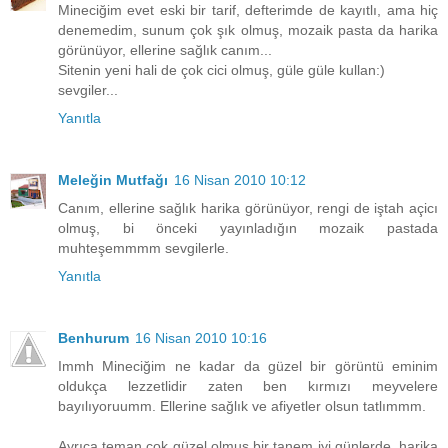
Mineciğim evet eski bir tarif, defterimde de kayıtlı, ama hiç
denemedim, sunum çok şık olmuş, mozaik pasta da harika
görünüyor, ellerine sağlık canım...
Sitenin yeni hali de çok cici olmuş, güle güle kullan:)
sevgiler...
Yanıtla
Meleğin Mutfağı
16 Nisan 2010 10:12
Canım, ellerine sağlık harika görünüyor, rengi de iştah açicı
olmuş, bi önceki yayınladığın mozaik pastada
muhteşemmmm sevgilerle.
Yanıtla
Benhurum
16 Nisan 2010 10:16
Immh Mineciğim ne kadar da güzel bir görüntü eminim
oldukça lezzetlidir zaten ben kırmızı meyvelere
bayılıyoruumm. Ellerine sağlık ve afiyetler olsun tatlımmm.
Ayrıca teman çok güzel olmuş bir tanem iyi günlerde, harika