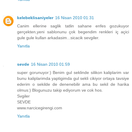
kelebeklisaniyeler
16 Nisan 2010 01:31
Canim ellerine saglik tatlin sahane enfes gozukuyor
gerçekten,yeni sablonunu çok begendim renkleri iç açici
gule gule kullan arkadasim...sicacik sevgiler.
Yanıtla
sevde
16 Nisan 2010 01:59
super gorunuyor:) Benim gul seklinde silikon kaliplarim var
bunu kaliplarimda yaptigimda gul sekli cikiyor ortaya tavsiye
ederim o sekilde de denenebilir ama bu sekil de harika
olmus:) Blogunuzu takip ediyorum ve cok hos.
Svgiler
SEVDE
www.narcicegirengi.com
Yanıtla