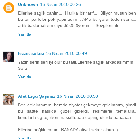
Unknown
16 Nisan 2010 00:26
Ellerine saglik canim.... Harika bir tarif.... Biliyor musun ben
bu tür parfeler pek yapmadim... AMa bu görüntüden sonra,
artik baslamaliyim diye düsünüyorum... Sevgilerimle,
Yanıtla
lezzet sefasi
16 Nisan 2010 00:49
Yazin serin seri iyi olur bu tatli.Ellerine saglik arkadasimmm
Sefa
Yanıtla
Afet Ergü Şaşmaz
16 Nisan 2010 00:58
Ben geldimmmm, hemde ziyafet çekmeye geldimmm, şimdi
bu sattte nasılda güzel giderdi, resimlerle temalarla,
konularla uğraşırken, nassıllldaaa doping olurdu banaaaa...
Ellerine sağlık canım. BANADA afiyet şeker olsun :)
Yanıtla