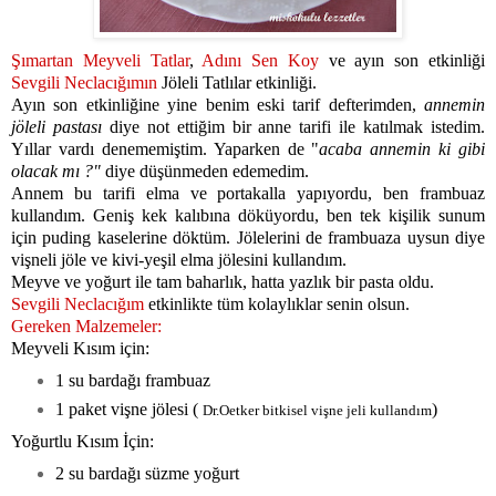
Şımartan Meyveli Tatlar
,
Adını Sen Koy
ve ayın son etkinliği
Sevgili Neclacığımın
Jöleli Tatlılar etkinliği.
Ayın son etkinliğine yine benim eski tarif defterimden,
annemin
jöleli pastası
diye not ettiğim bir anne tarifi ile katılmak istedim.
Yıllar vardı denememiştim. Yaparken de "
acaba annemin ki gibi
olacak mı ?"
diye düşünmeden edemedim.
A
nnem bu tarifi elma ve portakalla yapıyordu, ben frambuaz
kullandım. Geniş kek kalıbına döküyordu, ben tek kişilik sunum
için puding kaselerine döktüm. Jölelerini de frambuaza uysun diye
vişneli jöle ve kivi-yeşil elma jölesini kullandım.
Meyve ve yoğurt ile tam baharlık, hatta yazlık bir pasta oldu.
Sevgili Neclacığım
etkinlikte tüm kolaylıklar senin olsun.
Gereken Malzemeler:
Meyveli Kısım için:
1 su bardağı frambuaz
1 paket vişne jölesi (
)
Dr.Oetker bitkisel vişne jeli kullandım
Yoğurtlu Kısım İçin:
2 su bardağı süzme yoğurt