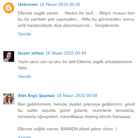
Unknown
16 Nisan 2010 00:26
Ellerine saglik canim.... Harika bir tarif.... Biliyor musun ben
bu tür parfeler pek yapmadim... AMa bu görüntüden sonra,
artik baslamaliyim diye düsünüyorum... Sevgilerimle,
Yanıtla
lezzet sefasi
16 Nisan 2010 00:49
Yazin serin seri iyi olur bu tatli.Ellerine saglik arkadasimmm
Sefa
Yanıtla
Afet Ergü Şaşmaz
16 Nisan 2010 00:58
Ben geldimmmm, hemde ziyafet çekmeye geldimmm, şimdi
bu sattte nasılda güzel giderdi, resimlerle temalarla,
konularla uğraşırken, nassıllldaaa doping olurdu banaaaa...
Ellerine sağlık canım. BANADA afiyet şeker olsun :)
Yanıtla