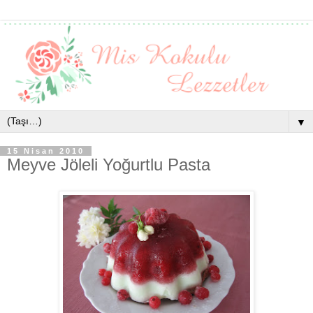
▼
15 Nisan 2010
Meyve Jöleli Yoğurtlu Pasta