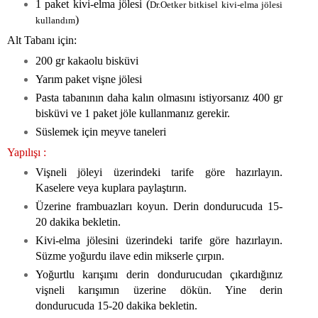
1 paket kivi-elma jölesi (
Dr.Oetker bitkisel kivi-elma jölesi
)
kullandım
Alt Tabanı için:
200 gr kakaolu bisküvi
Yarım paket vişne jölesi
Pasta tabanının daha kalın olmasını istiyorsanız 400 gr
bisküvi ve 1 paket jöle kullanmanız gerekir.
Süslemek için meyve taneleri
Yapılışı :
Vişneli jöleyi üzerindeki tarife göre hazırlayın.
Kaselere veya kuplara paylaştırın.
Üzerine frambuazları koyun. Derin dondurucuda 15-
20 dakika bekletin.
Kivi-elma jölesini üzerindeki tarife göre hazırlayın.
Süzme yoğurdu ilave edin mikserle çırpın.
Yoğurtlu karışımı derin dondurucudan çıkardığınız
vişneli karışımın üzerine dökün. Yine derin
dondurucuda 15-20 dakika bekletin.