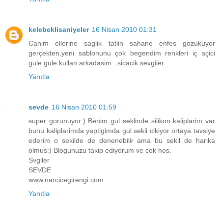
kelebeklisaniyeler
16 Nisan 2010 01:31
Canim ellerine saglik tatlin sahane enfes gozukuyor
gerçekten,yeni sablonunu çok begendim renkleri iç açici
gule gule kullan arkadasim...sicacik sevgiler.
Yanıtla
sevde
16 Nisan 2010 01:59
super gorunuyor:) Benim gul seklinde silikon kaliplarim var
bunu kaliplarimda yaptigimda gul sekli cikiyor ortaya tavsiye
ederim o sekilde de denenebilir ama bu sekil de harika
olmus:) Blogunuzu takip ediyorum ve cok hos.
Svgiler
SEVDE
www.narcicegirengi.com
Yanıtla