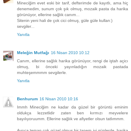
Mineciğim evet eski bir tarif, defterimde de kayıtlı, ama hiç
denemedim, sunum çok şık olmuş, mozaik pasta da harika
görünüyor, ellerine sağlık canım...
Sitenin yeni hali de çok cici olmuş, güle güle kullan:)
sevgiler...
Yanıtla
Meleğin Mutfağı
16 Nisan 2010 10:12
Canım, ellerine sağlık harika görünüyor, rengi de iştah açicı
olmuş, bi önceki yayınladığın mozaik pastada
muhteşemmmm sevgilerle.
Yanıtla
Benhurum
16 Nisan 2010 10:16
Immh Mineciğim ne kadar da güzel bir görüntü eminim
oldukça lezzetlidir zaten ben kırmızı meyvelere
bayılıyoruumm. Ellerine sağlık ve afiyetler olsun tatlımmm.
Ayrıca teman çok güzel olmuş bir tanem iyi günlerde, harika