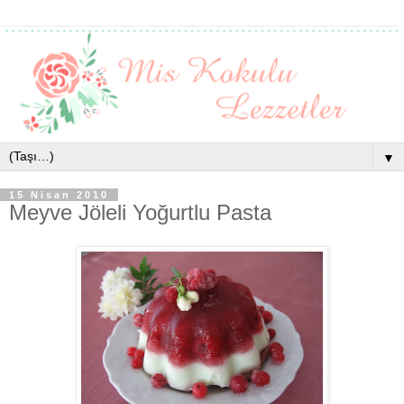
▼
15 Nisan 2010
Meyve Jöleli Yoğurtlu Pasta