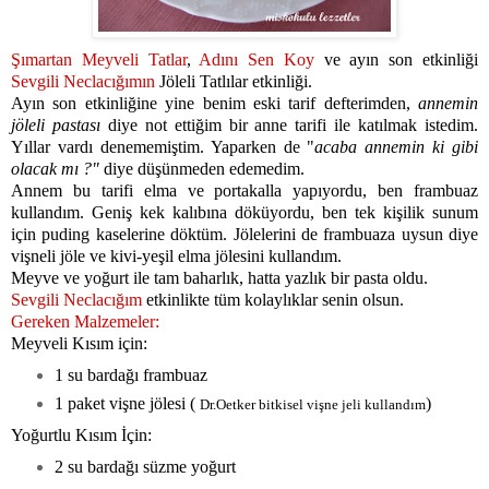
Şımartan Meyveli Tatlar
,
Adını Sen Koy
ve ayın son etkinliği
Sevgili Neclacığımın
Jöleli Tatlılar etkinliği.
Ayın son etkinliğine yine benim eski tarif defterimden,
annemin
jöleli pastası
diye not ettiğim bir anne tarifi ile katılmak istedim.
Yıllar vardı denememiştim. Yaparken de "
acaba annemin ki gibi
olacak mı ?"
diye düşünmeden edemedim.
A
nnem bu tarifi elma ve portakalla yapıyordu, ben frambuaz
kullandım. Geniş kek kalıbına döküyordu, ben tek kişilik sunum
için puding kaselerine döktüm. Jölelerini de frambuaza uysun diye
vişneli jöle ve kivi-yeşil elma jölesini kullandım.
Meyve ve yoğurt ile tam baharlık, hatta yazlık bir pasta oldu.
Sevgili Neclacığım
etkinlikte tüm kolaylıklar senin olsun.
Gereken Malzemeler:
Meyveli Kısım için:
1 su bardağı frambuaz
1 paket vişne jölesi (
)
Dr.Oetker bitkisel vişne jeli kullandım
Yoğurtlu Kısım İçin:
2 su bardağı süzme yoğurt