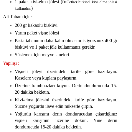
1 paket kivi-elma jölesi (
Dr.Oetker bitkisel kivi-elma jölesi
)
kullandım
Alt Tabanı için:
200 gr kakaolu bisküvi
Yarım paket vişne jölesi
Pasta tabanının daha kalın olmasını istiyorsanız 400 gr
bisküvi ve 1 paket jöle kullanmanız gerekir.
Süslemek için meyve taneleri
Yapılışı :
Vişneli jöleyi üzerindeki tarife göre hazırlayın.
Kaselere veya kuplara paylaştırın.
Üzerine frambuazları koyun. Derin dondurucuda 15-
20 dakika bekletin.
Kivi-elma jölesini üzerindeki tarife göre hazırlayın.
Süzme yoğurdu ilave edin mikserle çırpın.
Yoğurtlu karışımı derin dondurucudan çıkardığınız
vişneli karışımın üzerine dökün. Yine derin
dondurucuda 15-20 dakika bekletin.