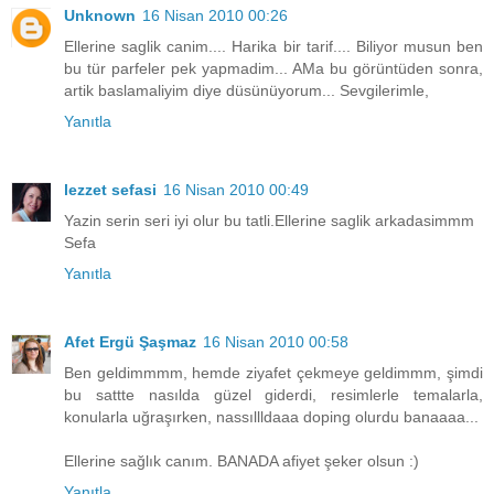
Unknown
16 Nisan 2010 00:26
Ellerine saglik canim.... Harika bir tarif.... Biliyor musun ben
bu tür parfeler pek yapmadim... AMa bu görüntüden sonra,
artik baslamaliyim diye düsünüyorum... Sevgilerimle,
Yanıtla
lezzet sefasi
16 Nisan 2010 00:49
Yazin serin seri iyi olur bu tatli.Ellerine saglik arkadasimmm
Sefa
Yanıtla
Afet Ergü Şaşmaz
16 Nisan 2010 00:58
Ben geldimmmm, hemde ziyafet çekmeye geldimmm, şimdi
bu sattte nasılda güzel giderdi, resimlerle temalarla,
konularla uğraşırken, nassıllldaaa doping olurdu banaaaa...
Ellerine sağlık canım. BANADA afiyet şeker olsun :)
Yanıtla