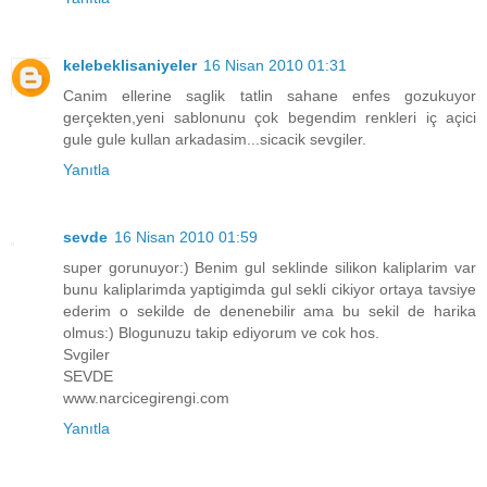
kelebeklisaniyeler
16 Nisan 2010 01:31
Canim ellerine saglik tatlin sahane enfes gozukuyor
gerçekten,yeni sablonunu çok begendim renkleri iç açici
gule gule kullan arkadasim...sicacik sevgiler.
Yanıtla
sevde
16 Nisan 2010 01:59
super gorunuyor:) Benim gul seklinde silikon kaliplarim var
bunu kaliplarimda yaptigimda gul sekli cikiyor ortaya tavsiye
ederim o sekilde de denenebilir ama bu sekil de harika
olmus:) Blogunuzu takip ediyorum ve cok hos.
Svgiler
SEVDE
www.narcicegirengi.com
Yanıtla