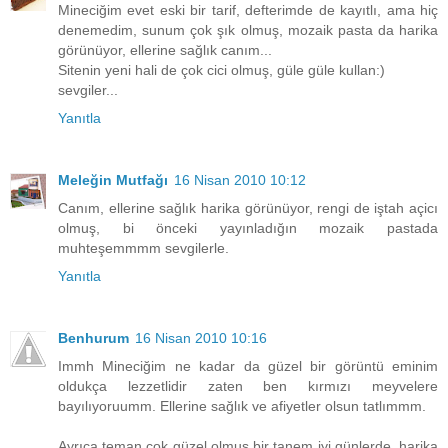
Mineciğim evet eski bir tarif, defterimde de kayıtlı, ama hiç
denemedim, sunum çok şık olmuş, mozaik pasta da harika
görünüyor, ellerine sağlık canım...
Sitenin yeni hali de çok cici olmuş, güle güle kullan:)
sevgiler...
Yanıtla
Meleğin Mutfağı
16 Nisan 2010 10:12
Canım, ellerine sağlık harika görünüyor, rengi de iştah açicı
olmuş, bi önceki yayınladığın mozaik pastada
muhteşemmmm sevgilerle.
Yanıtla
Benhurum
16 Nisan 2010 10:16
Immh Mineciğim ne kadar da güzel bir görüntü eminim
oldukça lezzetlidir zaten ben kırmızı meyvelere
bayılıyoruumm. Ellerine sağlık ve afiyetler olsun tatlımmm.
Ayrıca teman çok güzel olmuş bir tanem iyi günlerde, harika