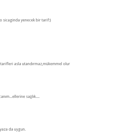
o sicaginda yenecek bir tarif:)
e tarifleri asla utandırmaz,mükemmel olur
nım...ellerine sağlık....
 yaza da uygun.