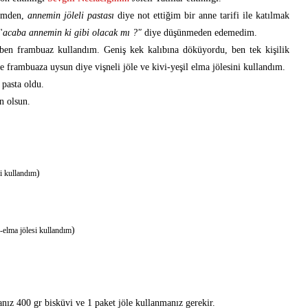
rimden,
annemin jöleli pastası
diye not ettiğim bir anne tarifi ile katılmak
"
acaba annemin ki gibi olacak mı ?"
diye düşünmeden edemedim.
 ben frambuaz kullandım. Geniş kek kalıbına döküyordu, ben tek kişilik
e frambuaza uysun diye vişneli jöle ve kivi-yeşil elma jölesini kullandım.
 pasta oldu.
n olsun.
)
li kullandım
)
i-elma jölesi kullandım
anız 400 gr bisküvi ve 1 paket jöle kullanmanız gerekir.