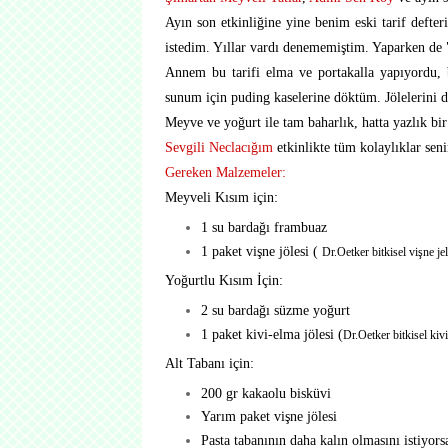
Ayın son etkinliğine yine benim eski tarif defte
istedim. Yıllar vardı denememiştim. Yaparken de 
A
nnem bu tarifi elma ve portakalla yapıyordu,
sunum için puding kaselerine döktüm. Jölelerini d
Meyve ve yoğurt ile tam baharlık, hatta yazlık bir
Sevgili Neclacığım
etkinlikte tüm kolaylıklar seni
Gereken Malzemeler:
Meyveli Kısım için:
1 su bardağı frambuaz
1 paket vişne jölesi (
Dr.Oetker bitkisel vişne je
Yoğurtlu Kısım İçin:
2 su bardağı süzme yoğurt
1 paket kivi-elma jölesi (
Dr.Oetker bitkisel kiv
Alt Tabanı için:
200 gr kakaolu bisküvi
Yarım paket vişne jölesi
Pasta tabanının daha kalın olmasını istiyors