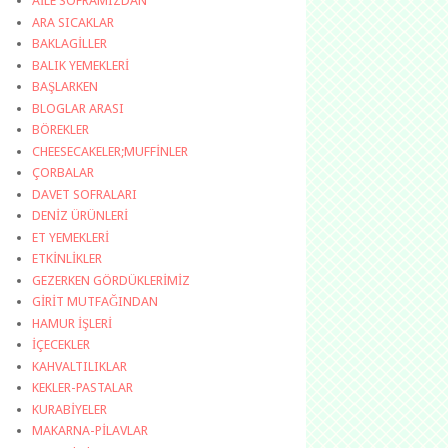
AİLE SOFRAMIZDAN
ARA SICAKLAR
BAKLAGİLLER
BALIK YEMEKLERİ
BAŞLARKEN
BLOGLAR ARASI
BÖREKLER
CHEESECAKELER;MUFFİNLER
ÇORBALAR
DAVET SOFRALARI
DENİZ ÜRÜNLERİ
ET YEMEKLERİ
ETKİNLİKLER
GEZERKEN GÖRDÜKLERİMİZ
GİRİT MUTFAĞINDAN
HAMUR İŞLERİ
İÇECEKLER
KAHVALTILIKLAR
KEKLER-PASTALAR
KURABİYELER
MAKARNA-PİLAVLAR