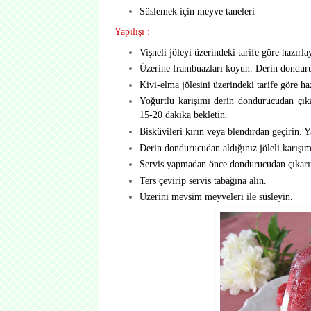
Süslemek için meyve taneleri
Yapılışı :
Vişneli jöleyi üzerindeki tarife göre hazırla
Üzerine frambuazları koyun. Derin donduru
Kivi-elma jölesini üzerindeki tarife göre h
Yoğurtlu karışımı derin dondurucudan çıka
15-20 dakika bekletin.
Bisküvileri kırın veya blendırdan geçirin. Ya
Derin dondurucudan aldığınız jöleli karışım
Servis yapmadan önce dondurucudan çıkarın 
Ters çevirip servis tabağına alın.
Üzerini mevsim meyveleri ile süsleyin.