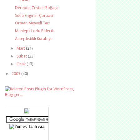
Dereotlu Zeytinli Poğaça
Sütlü Enginar Çorbası
Orman Meyveli Tart
Mahlepli Lorlu Pidecik
Antepfıstıklı Kurabiye
►
Mart
(21)
►
Şubat
(23)
►
Ocak
(17)
►
2009
(40)