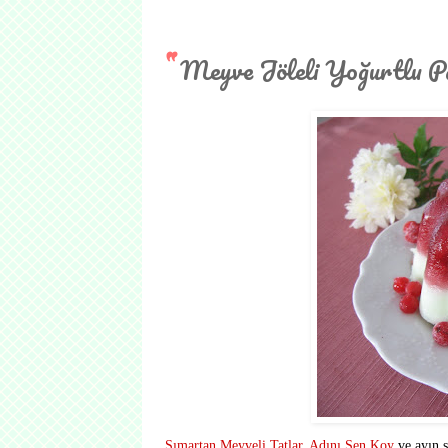
Meyve Jöleli Yoğurtlu P
Şımartan Meyveli Tatlar
,
Adını Sen Koy
ve ayın s