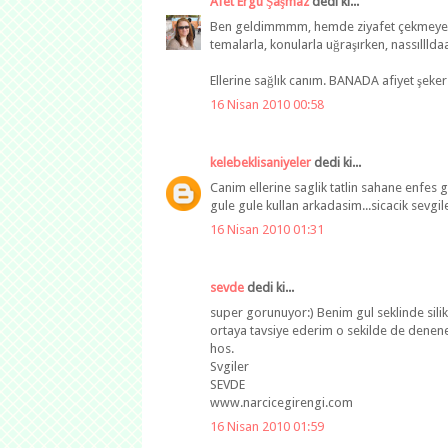
Afet Ergü Şaşmaz
dedi ki...
Ben geldimmmm, hemde ziyafet çekmeye ge
temalarla, konularla uğraşırken, nassıllld
Ellerine sağlık canım. BANADA afiyet şeker 
16 Nisan 2010 00:58
kelebeklisaniyeler
dedi ki...
Canim ellerine saglik tatlin sahane enfes
gule gule kullan arkadasim...sicacik sevgil
16 Nisan 2010 01:31
sevde
dedi ki...
super gorunuyor:) Benim gul seklinde silik
ortaya tavsiye ederim o sekilde de denene
hos.
Svgiler
SEVDE
www.narcicegirengi.com
16 Nisan 2010 01:59