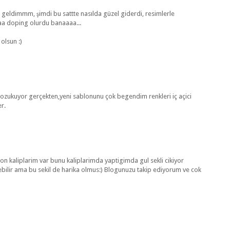
ldimmm, şimdi bu sattte nasılda güzel giderdi, resimlerle
aaa doping olurdu banaaaa...
olsun :)
 gozukuyor gerçekten,yeni sablonunu çok begendim renkleri iç açici
er.
on kaliplarim var bunu kaliplarimda yaptigimda gul sekli cikiyor
bilir ama bu sekil de harika olmus:) Blogunuzu takip ediyorum ve cok