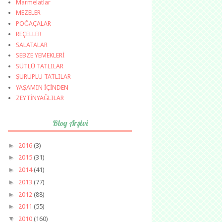
Marmelatlar
MEZELER
POĞAÇALAR
REÇELLER
SALATALAR
SEBZE YEMEKLERİ
SÜTLÜ TATLILAR
ŞURUPLU TATLILAR
YAŞAMIN İÇİNDEN
ZEYTİNYAĞLILAR
Blog Arşivi
►
2016
(3)
►
2015
(31)
►
2014
(41)
►
2013
(77)
►
2012
(88)
►
2011
(55)
▼
2010
(160)