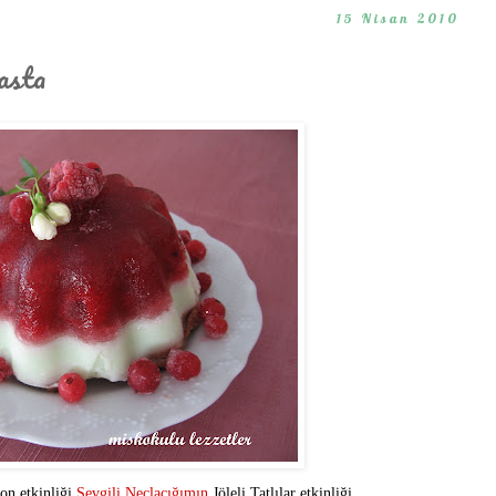
15 Nisan 2010
asta
on etkinliği
Sevgili Neclacığımın
Jöleli Tatlılar etkinliği.