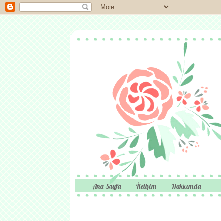
Ana Sayfa
İletişim
Hakkımda