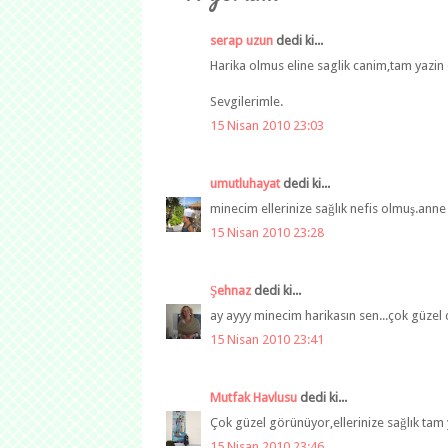
serap uzun
dedi ki...
Harika olmus eline saglik canim,tam yazin 
Sevgilerimle.
15 Nisan 2010 23:03
umutluhayat
dedi ki...
minecim ellerinize sağlık nefis olmuş.ann
15 Nisan 2010 23:28
Şehnaz
dedi ki...
ay ayyy minecim harikasın sen...çok güzel ca
15 Nisan 2010 23:41
Mutfak Havlusu
dedi ki...
Çok güzel görünüyor,ellerinize sağlık tam
15 Nisan 2010 23:46