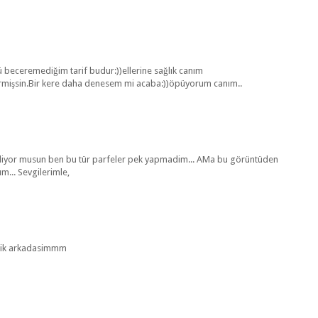
ü beceremediğim tarif budur:))ellerine sağlık canım
etirmişsin.Bir kere daha denesem mi acaba:))öpüyorum canım..
... Biliyor musun ben bu tür parfeler pek yapmadim... AMa bu görüntüden
m... Sevgilerimle,
saglik arkadasimmm