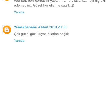
Aaa bak ben çorbasini yaparim ama pilava katmayi hiç akil
edemedim.. Güzel fikir ellerine saglik :))
Yanıtla
Yemekbahane
4 Mart 2010 20:30
Çok güzel gözüküyor, ellerine sağlık
Yanıtla