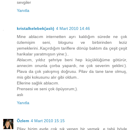
sevgiler
Yanıtla
kristalkelebek(aslı)
4 Mart 2010 14:46
Mine ablacım internetten ayrı kaldığım sürede ne çok
özlemişim seni, blogunu ve birbirinden leziz
yemeklerini..Kaçırdığım tariflere dönüp baktım da çeşit çeşit
harikalar yaratmışsın yine:)..
Ablacım, yıldız şehriye beni hep küçüklüğüme götürür,
annecim onunla çorba yapardı, ne çok severim şeklini:).
Plava da çok yakışmış doğrusu. Pilav da tane tane olmuş,
mis gibi kokusunu alır gibi oldum..
Ellerine sağlık ablacım.
Prensesi ve seni çok öpüyorum;).
aslı
Yanıtla
Özlem
4 Mart 2010 15:15
Pilav bizim evde çok sık yenen bir yemek, e tabii böyle