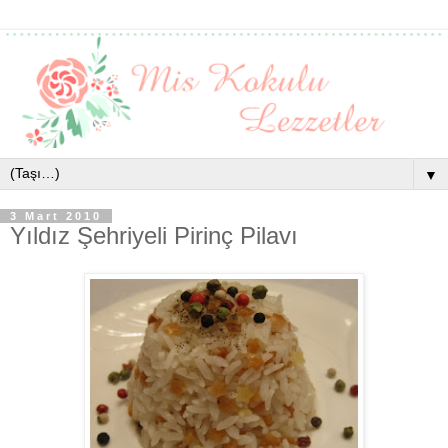
▼
3 Mart 2010
Yıldız Şehriyeli Pirinç Pilavı