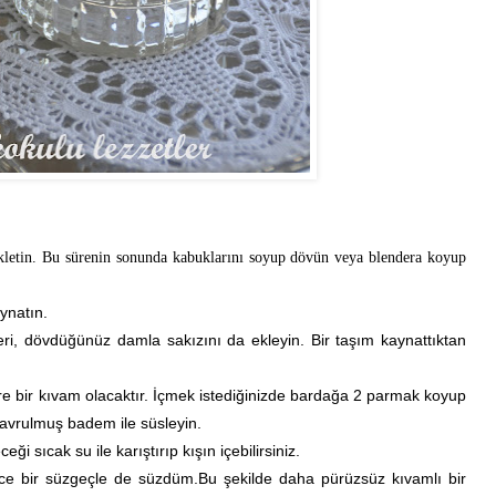
kletin. Bu sürenin sonunda kabuklarını soyup dövün veya blendera koyup
ynatın.
ri, dövdüğünüz damla sakızını da ekleyin. Bir taşım kaynattıktan
re bir kıvam olacaktır. İçmek istediğinizde bardağa 2 parmak koyup
 kavrulmuş badem ile süsleyin.
i sıcak su ile karıştırıp kışın içebilirsiniz.
nce bir süzgeçle de süzdüm.Bu şekilde daha pürüzsüz kıvamlı bir