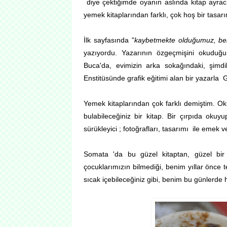
diye çektiğimde oyanın aslında kitap ayracı
yemek kitaplarından farklı, çok hoş bir tasa
İlk sayfasında "
kaybetmekte olduğumuz, belki
yazıyordu. Yazarının özgeçmişini okudu
Buca'da, evimizin arka sokağındaki, şimd
Enstitüsünde grafik eğitimi alan bir yazarla 
Yemek kitaplarından çok farklı demiştim. O
bulabileceğiniz bir kitap. Bir çırpıda o
sürükleyici ; fotoğrafları, tasarımı ile emek 
Somata 'da bu güzel kitaptan, güzel bir t
çocuklarımızın bilmediği, benim yıllar önce 
sıcak içebileceğiniz gibi, benim bu günlerde 