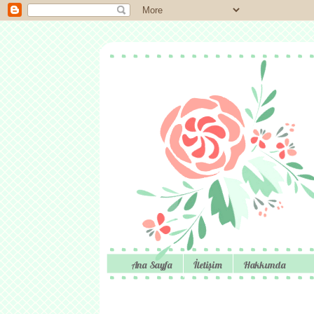
Ana Sayfa
İletişim
Hakkımda