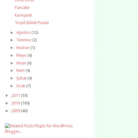
Pancake
Karnıyarık
Torpil (Külah Pasta)
►
Ağustos
(12)
►
Temmuz
(2)
►
Haziran
(1)
►
Mayıs
(4)
►
Nisan
(6)
►
Mart
(4)
►
Şubat
(4)
►
Ocak
(7)
►
2011
(55)
►
2010
(160)
►
2009
(40)