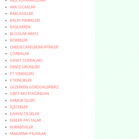
AİLE SOFRAMIZDAN
ARA SICAKLAR
BAKLAGİLLER
BALIK YEMEKLERİ
BAŞLARKEN
BLOGLAR ARASI
BÖREKLER
CHEESECAKELER;MUFFİNLER
ÇORBALAR
DAVET SOFRALARI
DENİZ ÜRÜNLERİ
ET YEMEKLERİ
ETKİNLİKLER
GEZERKEN GÖRDÜKLERİMİZ
GİRİT MUTFAĞINDAN
HAMUR İŞLERİ
İÇECEKLER
KAHVALTILIKLAR
KEKLER-PASTALAR
KURABİYELER
MAKARNA-PİLAVLAR