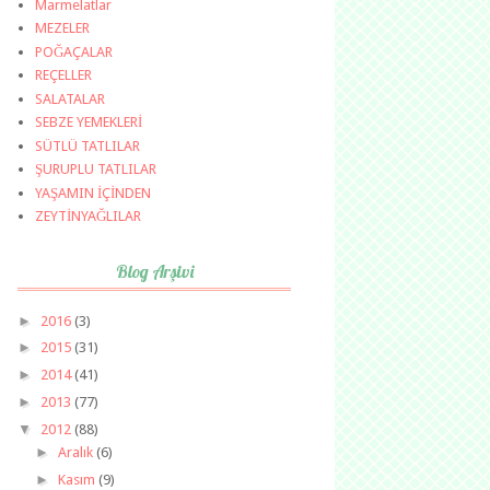
Marmelatlar
MEZELER
POĞAÇALAR
REÇELLER
SALATALAR
SEBZE YEMEKLERİ
SÜTLÜ TATLILAR
ŞURUPLU TATLILAR
YAŞAMIN İÇİNDEN
ZEYTİNYAĞLILAR
Blog Arşivi
►
2016
(3)
►
2015
(31)
►
2014
(41)
►
2013
(77)
▼
2012
(88)
►
Aralık
(6)
►
Kasım
(9)