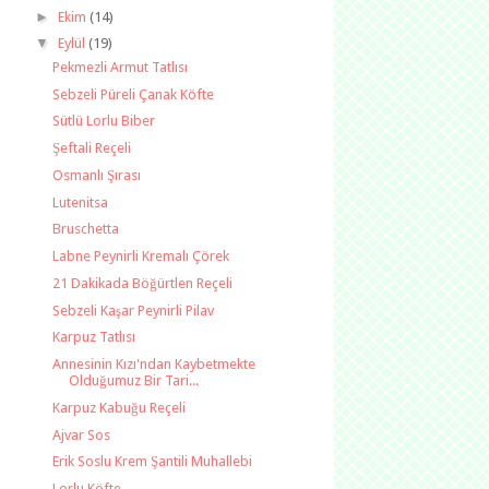
►
Ekim
(14)
▼
Eylül
(19)
Pekmezli Armut Tatlısı
Sebzeli Püreli Çanak Köfte
Sütlü Lorlu Biber
Şeftali Reçeli
Osmanlı Şırası
Lutenitsa
Bruschetta
Labne Peynirli Kremalı Çörek
21 Dakikada Böğürtlen Reçeli
Sebzeli Kaşar Peynirli Pilav
Karpuz Tatlısı
Annesinin Kızı'ndan Kaybetmekte
Olduğumuz Bir Tari...
Karpuz Kabuğu Reçeli
Ajvar Sos
Erik Soslu Krem Şantili Muhallebi
Lorlu Köfte