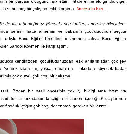
nın bir parçası olduğunu fark ettim. Kitabı elime aldığımda diğer
rımla sunulmuş bir çalışma çıktı karşıma
Annesinin Kızı
...
 de hiç tatmadığımız yöresel anne tarifleri, anne-kız hikayeleri"
ğumda benim, hatta annemin ve babamın çocukluğunun geçtiği
iki adıyla Buca Eğitim Fakültesi o zamanki adıyla Buca Eğitim
Güler Sarıgöl Köymen ile karşılaştım.
kudukça kendinizden, çocukluğunuzdan, eski anılarınızdan çok şey
kuyup "yemek kitabı mı, yoksa roman mı okudum" diyecek kadar
verilmiş çok güzel, çok hoş bir çalışma...
arif. Bizden bir nesil öncesinin çok iyi bildiği ama bizim ve
tesadüfen bir arkadaşımda içtiğim bir badem içeceği. Kış aylarında
hafif soğuk içtiğim çok hoş, denenmesi gereken bir lezzet...