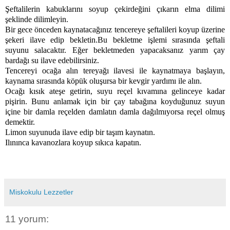
Şeftalilerin kabuklarını soyup çekirdeğini çıkarın elma dilimi
şeklinde dilimleyin.
Bir gece önceden kaynatacağınız tencereye şeftalileri koyup üzerine
şekeri ilave edip bekletin.Bu bekletme işlemi sırasında şeftali
suyunu salacaktır. Eğer bekletmeden yapacaksanız yarım çay
bardağı su ilave edebilirsiniz.
Tencereyi ocağa alın tereyağı ilavesi ile kaynatmaya başlayın,
kaynama sırasında köpük oluşursa bir kevgir yardımı ile alın.
Ocağı kısık ateşe getirin, suyu reçel kıvamına gelinceye kadar
pişirin. Bunu anlamak için bir çay tabağına koyduğunuz suyun
içine bir damla reçelden damlatın damla dağılmıyorsa reçel olmuş
demektir.
Limon suyunuda ilave edip bir taşım kaynatın.
Ilınınca kavanozlara koyup sıkıca kapatın.
Miskokulu Lezzetler
11 yorum: