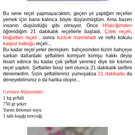
Bu sene reçel yapmayacaktım, geçen yıl yaptığım reçeller
yemek için bana kalınca böyle düşünmüştüm. Ama bazen
insanın düşündüğü gibi olmuyor. Önce
Hilalciğimden
öğrendiğim 21 dakikalık reçellerle başladı.
Ç
ilek reçeli
,
böğürtlen reçeli
, sonra
kızılcık marmeladı
ve nefis kokulu
karpuz kabuğu
reçeli...
Bu kadar reçel yeter demişken bahçesinden bizim bahçeye
sarkan dallardaki şeftalileri komşum komşu hakkı deyip
ikram edince bu kadar çok şeftali yenmez diye bir kısmını
reçel yaptım. Şeftaliler biraz sert olunca 21 dakikalık tarifimi
denemedim. Sizin şeftalileriniz yumuşaksa
21 dakikada
da
deneyebilirsiniz o da harika oluyor...
Gereken Malzemeler :
1 kg şeftali
750 gr şeker
Yarım limonun suyu
1 tatlı kaşığı tereyağı