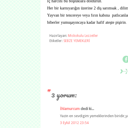
İç harcını bu boşluklara doldurun.
Her bir karnıyarığın üzerine 2 diş sarımsak , dili
Yayvan bir tencereye veya fırın kabına patlıcanları
biberler yumuşayıncaya kadar hafif ateşte pişirin.
Hazırlayan:
Miskokulu Lezzetler
Etiketler:
SEBZE YEMEKLERİ
3 yorum:
İhlamurcum
dedi ki...
Yazin en sevdigim yemeklerinden biridir,ya
3 Eylül 2012 23:54