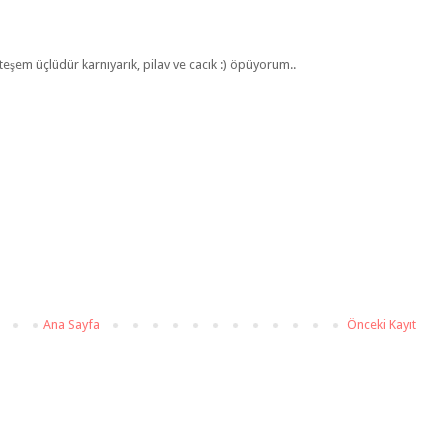
teşem üçlüdür karnıyarık, pilav ve cacık :) öpüyorum..
Ana Sayfa
Önceki Kayıt