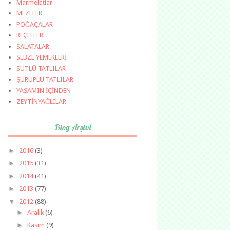
Marmelatlar
MEZELER
POĞAÇALAR
REÇELLER
SALATALAR
SEBZE YEMEKLERİ
SÜTLÜ TATLILAR
ŞURUPLU TATLILAR
YAŞAMIN İÇİNDEN
ZEYTİNYAĞLILAR
Blog Arşivi
►
2016
(3)
►
2015
(31)
►
2014
(41)
►
2013
(77)
▼
2012
(88)
►
Aralık
(6)
►
Kasım
(9)