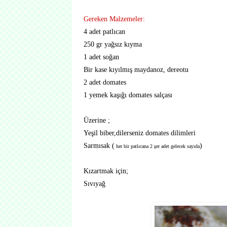
Gereken Malzemeler:
4 adet patlıcan
250 gr yağsız kıyma
1 adet soğan
Bir kase kıyılmış maydanoz, dereotu
2 adet domates
1 yemek kaşığı domates salçası
Üzerine ;
Yeşil biber,dilerseniz domates dilimleri
Sarmısak (
)
her bir patlıcana 2 şer adet gelecek sayıda
Kızartmak için;
Sıvıyağ