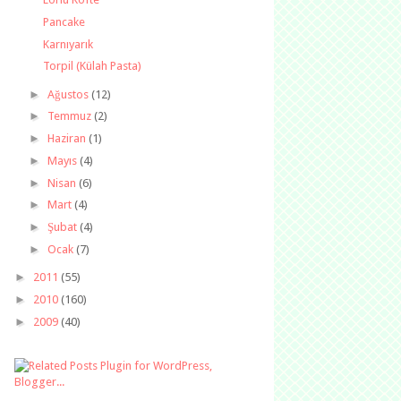
Pancake
Karnıyarık
Torpil (Külah Pasta)
►
Ağustos
(12)
►
Temmuz
(2)
►
Haziran
(1)
►
Mayıs
(4)
►
Nisan
(6)
►
Mart
(4)
►
Şubat
(4)
►
Ocak
(7)
►
2011
(55)
►
2010
(160)
►
2009
(40)