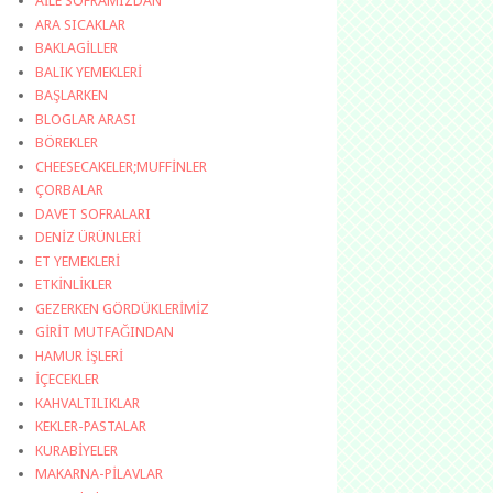
AİLE SOFRAMIZDAN
ARA SICAKLAR
BAKLAGİLLER
BALIK YEMEKLERİ
BAŞLARKEN
BLOGLAR ARASI
BÖREKLER
CHEESECAKELER;MUFFİNLER
ÇORBALAR
DAVET SOFRALARI
DENİZ ÜRÜNLERİ
ET YEMEKLERİ
ETKİNLİKLER
GEZERKEN GÖRDÜKLERİMİZ
GİRİT MUTFAĞINDAN
HAMUR İŞLERİ
İÇECEKLER
KAHVALTILIKLAR
KEKLER-PASTALAR
KURABİYELER
MAKARNA-PİLAVLAR