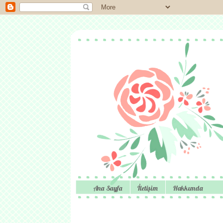
Ana Sayfa
İletişim
Hakkımda