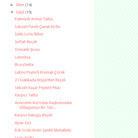
►
Ekim
(14)
▼
Eylül
(19)
Pekmezli Armut Tatlısı
Sebzeli Püreli Çanak Köfte
Sütlü Lorlu Biber
Şeftali Reçeli
Osmanlı Şırası
Lutenitsa
Bruschetta
Labne Peynirli Kremalı Çörek
21 Dakikada Böğürtlen Reçeli
Sebzeli Kaşar Peynirli Pilav
Karpuz Tatlısı
Annesinin Kızı'ndan Kaybetmekte
Olduğumuz Bir Tari...
Karpuz Kabuğu Reçeli
Ajvar Sos
Erik Soslu Krem Şantili Muhallebi
Lorlu Köfte