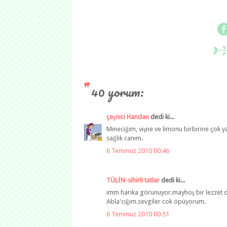
40 yorum:
çeşnici Handan
dedi ki...
Mineciğim, vişne ve limonu birbirine çok yak
sağlık canım.
6 Temmuz 2010 00:46
TÜLİN-sihirli tatlar
dedi ki...
ımm harıka görunuyor.mayhoş bir lezzet olm
Abla'cığım.sevgiler cok öpüyorum.
6 Temmuz 2010 00:51