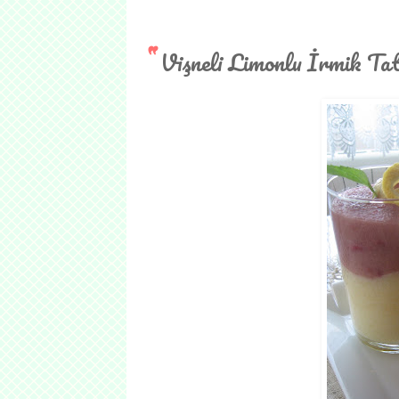
Vişneli Limonlu İrmik Tat