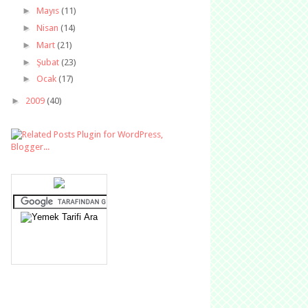
►
Mayıs
(11)
►
Nisan
(14)
►
Mart
(21)
►
Şubat
(23)
►
Ocak
(17)
►
2009
(40)