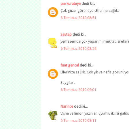
pie kurabiye
dedi ki...
Çok güzel görünüyor.Ellerine sağlık.
6 Temmuz 2010 08:51
Sevtap
dedi ki...
yemesemde çok yaparım irmik tatlısı eller
6 Temmuz 2010 08:54
fuat gencal
dedi ki...
Ellerinize sağlık. Çok şık ve nefis görünüyor
Saygılar.
6 Temmuz 2010 09:01
Narince
dedi ki...
Vişne ve limon yazın en uyumlu ikilisi gali
6 Temmuz 2010 09:11