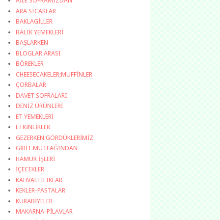
AİLE SOFRAMIZDAN
ARA SICAKLAR
BAKLAGİLLER
BALIK YEMEKLERİ
BAŞLARKEN
BLOGLAR ARASI
BÖREKLER
CHEESECAKELER;MUFFİNLER
ÇORBALAR
DAVET SOFRALARI
DENİZ ÜRÜNLERİ
ET YEMEKLERİ
ETKİNLİKLER
GEZERKEN GÖRDÜKLERİMİZ
GİRİT MUTFAĞINDAN
HAMUR İŞLERİ
İÇECEKLER
KAHVALTILIKLAR
KEKLER-PASTALAR
KURABİYELER
MAKARNA-PİLAVLAR