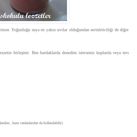
 limon. Yoğunluğu suya en yakın sıvılar olduğundan serinleticiliği de diğer
lezzetin birleşimi. Ben bardaklarda denedim isterseniz kuplarda veya ters
andım , hazır satılanlardan da kullanılabilir)