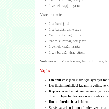
1 yemek kaşığı nişasta
Vişneli kısım için;
2 su bardağı süt
1 su bardağı vişne suyu
Yarım su bardağı irmik
Yarım su bardağı toz şeker
1 yemek kaşığı nişasta
1 çay bardağı vişne püresi
Süslemek için: Vişne taneleri, limon dilimleri, ta
Yapılışı:
Limonlu ve vişneli kısım için ayrı ayrı malz
Her ikisini muhallebi kıvamına gelinceye ka
Kuplara veya bardaklara yarısına gelince
dökün. Diğer bardaklara önce vişneli sonra 
Ilınınca buzdolabına kaldırın.
Servis yaparken limon dilimleri veya vişne t