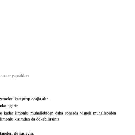
ze nane yaprakları
emeleri karıştırıp ocağa alın.
dar pişirin.
ye kadar limonlu muhallebiden daha sonrada vişneli muhallebiden
limonlu kısımdan da dökebilirsiniz.
aneleri ile süsleyin.