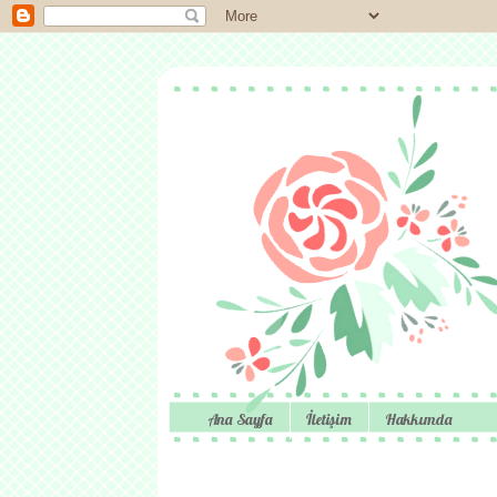
Ana Sayfa
İletişim
Hakkımda