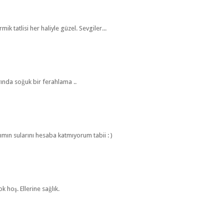
rmik tatlisi her haliyle güzel. Sevgiler...
rında soğuk bir ferahlama ..
mın sularını hesaba katmıyorum tabii : )
k hoş. Ellerine sağlık.