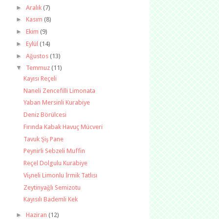
►
Aralık
(7)
►
Kasım
(8)
►
Ekim
(9)
►
Eylül
(14)
►
Ağustos
(13)
▼
Temmuz
(11)
Kayısı Reçeli
Naneli Zencefilli Limonata
Yaban Mersinli Kurabiye
Deniz Börülcesi
Fırında Kabak Havuç Mücveri
Tavuk Şiş Pane
Peynirli Sebzeli Muffin
Reçel Dolgulu Kurabiye
Vişneli Limonlu İrmik Tatlısı
Zeytinyağlı Semizotu
Kayısılı Bademli Kek
►
Haziran
(12)