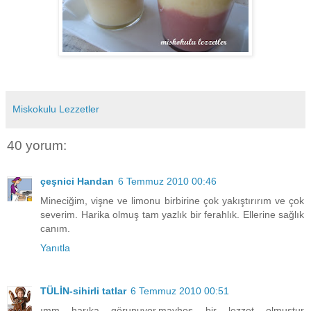
Miskokulu Lezzetler
40 yorum:
çeşnici Handan
6 Temmuz 2010 00:46
Mineciğim, vişne ve limonu birbirine çok yakıştırırım ve çok
severim. Harika olmuş tam yazlık bir ferahlık. Ellerine sağlık
canım.
Yanıtla
TÜLİN-sihirli tatlar
6 Temmuz 2010 00:51
ımm harıka görunuyor.mayhoş bir lezzet olmustur