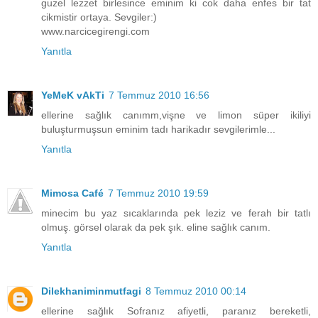
guzel lezzet birlesince eminim ki cok daha enfes bir tat
cikmistir ortaya. Sevgiler:)
www.narcicegirengi.com
Yanıtla
YeMeK vAkTi
7 Temmuz 2010 16:56
ellerine sağlık canımm,vişne ve limon süper ikiliyi
buluşturmuşsun eminim tadı harikadır sevgilerimle...
Yanıtla
Mimosa Café
7 Temmuz 2010 19:59
minecim bu yaz sıcaklarında pek leziz ve ferah bir tatlı
olmuş. görsel olarak da pek şık. eline sağlık canım.
Yanıtla
Dilekhaniminmutfagi
8 Temmuz 2010 00:14
ellerine sağlık Sofranız afiyetli, paranız bereketli,