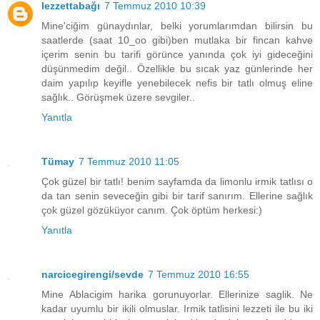
lezzettabağı
7 Temmuz 2010 10:39
Mine'ciğim günaydınlar, belki yorumlarımdan bilirsin bu
saatlerde (saat 10_oo gibi)ben mutlaka bir fincan kahve
içerim senin bu tarifi görünce yanında çok iyi gideceğini
düşünmedim değil.. Özellikle bu sıcak yaz günlerinde her
daim yapılıp keyifle yenebilecek nefis bir tatlı olmuş eline
sağlık.. Görüşmek üzere sevgiler..
Yanıtla
Tümay
7 Temmuz 2010 11:05
Çok güzel bir tatlı! benim sayfamda da limonlu irmik tatlısı o
da tan senin seveceğin gibi bir tarif sanırım. Ellerine sağlık
çok güzel gözüküyor canım. Çok öptüm herkesi:)
Yanıtla
narcicegirengi/sevde
7 Temmuz 2010 16:55
Mine Ablacigim harika gorunuyorlar. Ellerinize saglik. Ne
kadar uyumlu bir ikili olmuslar. Irmik tatlisini lezzeti ile bu iki