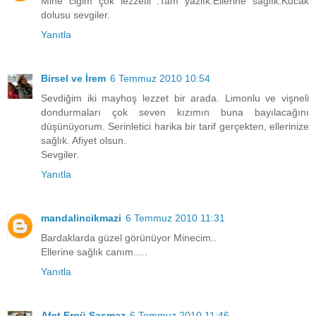
Mine ciğim çok lezzetli .Tam yazlık.Ellerine sağlık.Kucak
dolusu sevgiler.
Yanıtla
Birsel ve İrem
6 Temmuz 2010 10:54
Sevdiğim iki mayhoş lezzet bir arada. Limonlu ve vişneli
dondurmaları çok seven kızımın buna bayılacağını
düşünüyorum. Serinletici harika bir tarif gerçekten, ellerinize
sağlık. Afiyet olsun.
Sevgiler.
Yanıtla
mandalincikmazi
6 Temmuz 2010 11:31
Bardaklarda güzel görünüyor Minecim..
Ellerine sağlık canım.....
Yanıtla
Afet Ergü Şaşmaz
6 Temmuz 2010 11:46