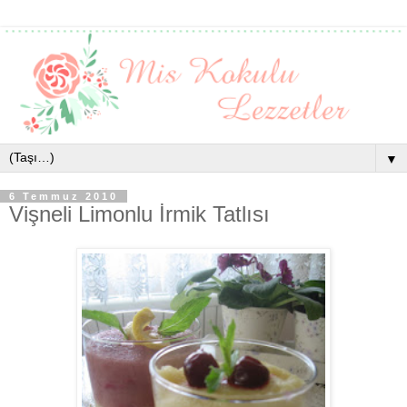
▼
6 Temmuz 2010
Vişneli Limonlu İrmik Tatlısı