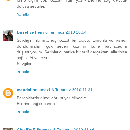
Mine ciğim çok lezzetli .Tam yazlık.Ellerine sağlık.Kucak
dolusu sevgiler.
Yanıtla
Birsel ve İrem
6 Temmuz 2010 10:54
Sevdiğim iki mayhoş lezzet bir arada. Limonlu ve vişneli
dondurmaları çok seven kızımın buna bayılacağını
düşünüyorum. Serinletici harika bir tarif gerçekten, ellerinize
sağlık. Afiyet olsun.
Sevgiler.
Yanıtla
mandalincikmazi
6 Temmuz 2010 11:31
Bardaklarda güzel görünüyor Minecim..
Ellerine sağlık canım.....
Yanıtla
Afet Ergü Şaşmaz
6 Temmuz 2010 11:46