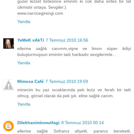
guzel lezzet birlesince eminim ki cok daha enfes bir tat
cikmistir ortaya. Sevgiler:)
www.narcicegirengi.com
Yanıtla
YeMeK vAkTi
7 Temmuz 2010 16:56
ellerine sağlık canımm,vişne ve limon süper ikiliyi
buluşturmuşsun eminim tadı harikadır sevgilerimle...
Yanıtla
Mimosa Café
7 Temmuz 2010 19:59
minecim bu yaz sıcaklarında pek leziz ve ferah bir tatlı
olmuş. görsel olarak da pek şık. eline sağlık canım.
Yanıtla
Dilekhaniminmutfagi
8 Temmuz 2010 00:14
ellerine sağlık Sofranız afiyetli, paranız bereketli,