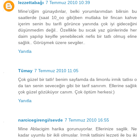
lezzettabağı
7 Temmuz 2010 10:39
Mine'ciğim günaydınlar, belki yorumlarımdan bilirsin bu
saatlerde (saat 10_oo gibi)ben mutlaka bir fincan kahve
içerim senin bu tarifi görünce yanında çok iyi gideceğini
düşünmedim değil.. Özellikle bu sıcak yaz günlerinde her
daim yapılıp keyifle yenebilecek nefis bir tatlı olmuş eline
sağlık.. Görüşmek üzere sevgiler..
Yanıtla
Tümay
7 Temmuz 2010 11:05
Çok güzel bir tatlı! benim sayfamda da limonlu irmik tatlısı o
da tan senin seveceğin gibi bir tarif sanırım. Ellerine sağlık
çok güzel gözüküyor canım. Çok öptüm herkesi:)
Yanıtla
narcicegirengi/sevde
7 Temmuz 2010 16:55
Mine Ablacigim harika gorunuyorlar. Ellerinize saglik. Ne
kadar uyumlu bir ikili olmuslar. Irmik tatlisini lezzeti ile bu iki