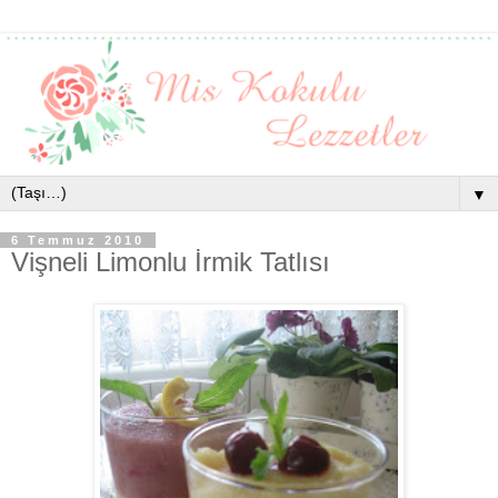
▼
6 Temmuz 2010
Vişneli Limonlu İrmik Tatlısı