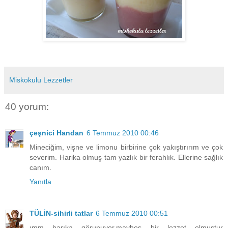
Miskokulu Lezzetler
40 yorum:
çeşnici Handan
6 Temmuz 2010 00:46
Mineciğim, vişne ve limonu birbirine çok yakıştırırım ve çok
severim. Harika olmuş tam yazlık bir ferahlık. Ellerine sağlık
canım.
Yanıtla
TÜLİN-sihirli tatlar
6 Temmuz 2010 00:51
ımm harıka görunuyor.mayhoş bir lezzet olmustur