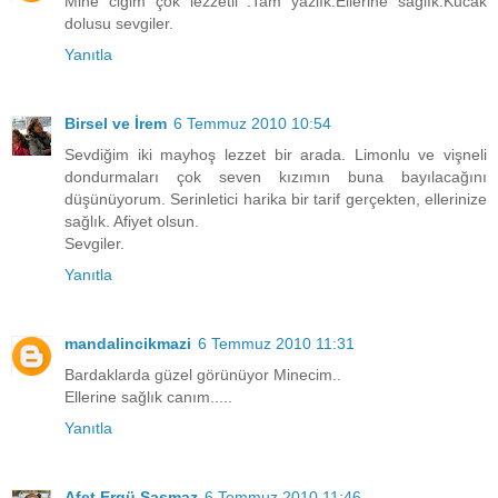
Mine ciğim çok lezzetli .Tam yazlık.Ellerine sağlık.Kucak
dolusu sevgiler.
Yanıtla
Birsel ve İrem
6 Temmuz 2010 10:54
Sevdiğim iki mayhoş lezzet bir arada. Limonlu ve vişneli
dondurmaları çok seven kızımın buna bayılacağını
düşünüyorum. Serinletici harika bir tarif gerçekten, ellerinize
sağlık. Afiyet olsun.
Sevgiler.
Yanıtla
mandalincikmazi
6 Temmuz 2010 11:31
Bardaklarda güzel görünüyor Minecim..
Ellerine sağlık canım.....
Yanıtla
Afet Ergü Şaşmaz
6 Temmuz 2010 11:46