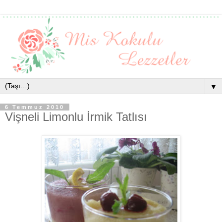
▼
6 Temmuz 2010
Vişneli Limonlu İrmik Tatlısı