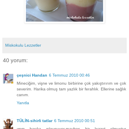
Miskokulu Lezzetler
40 yorum:
çeşnici Handan
6 Temmuz 2010 00:46
Mineciğim, vişne ve limonu birbirine çok yakıştırırım ve çok
severim. Harika olmuş tam yazlık bir ferahlık. Ellerine sağlık
canım.
Yanıtla
TÜLİN-sihirli tatlar
6 Temmuz 2010 00:51
ımm harıka görunuyor.mayhoş bir lezzet olmustur