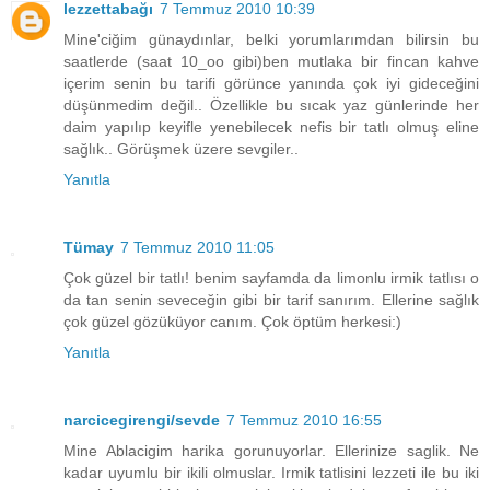
lezzettabağı
7 Temmuz 2010 10:39
Mine'ciğim günaydınlar, belki yorumlarımdan bilirsin bu
saatlerde (saat 10_oo gibi)ben mutlaka bir fincan kahve
içerim senin bu tarifi görünce yanında çok iyi gideceğini
düşünmedim değil.. Özellikle bu sıcak yaz günlerinde her
daim yapılıp keyifle yenebilecek nefis bir tatlı olmuş eline
sağlık.. Görüşmek üzere sevgiler..
Yanıtla
Tümay
7 Temmuz 2010 11:05
Çok güzel bir tatlı! benim sayfamda da limonlu irmik tatlısı o
da tan senin seveceğin gibi bir tarif sanırım. Ellerine sağlık
çok güzel gözüküyor canım. Çok öptüm herkesi:)
Yanıtla
narcicegirengi/sevde
7 Temmuz 2010 16:55
Mine Ablacigim harika gorunuyorlar. Ellerinize saglik. Ne
kadar uyumlu bir ikili olmuslar. Irmik tatlisini lezzeti ile bu iki