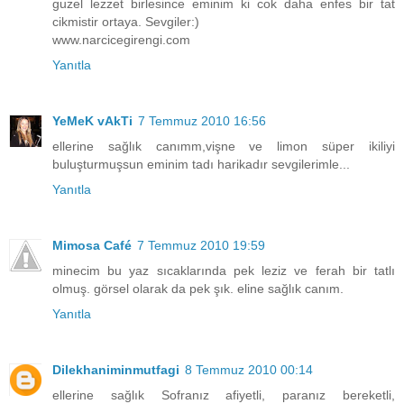
guzel lezzet birlesince eminim ki cok daha enfes bir tat
cikmistir ortaya. Sevgiler:)
www.narcicegirengi.com
Yanıtla
YeMeK vAkTi
7 Temmuz 2010 16:56
ellerine sağlık canımm,vişne ve limon süper ikiliyi
buluşturmuşsun eminim tadı harikadır sevgilerimle...
Yanıtla
Mimosa Café
7 Temmuz 2010 19:59
minecim bu yaz sıcaklarında pek leziz ve ferah bir tatlı
olmuş. görsel olarak da pek şık. eline sağlık canım.
Yanıtla
Dilekhaniminmutfagi
8 Temmuz 2010 00:14
ellerine sağlık Sofranız afiyetli, paranız bereketli,