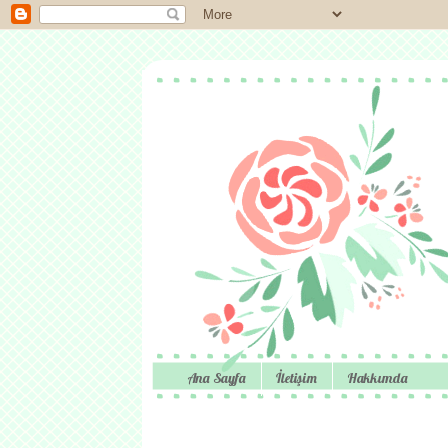
Ana Sayfa
İletişim
Hakkımda