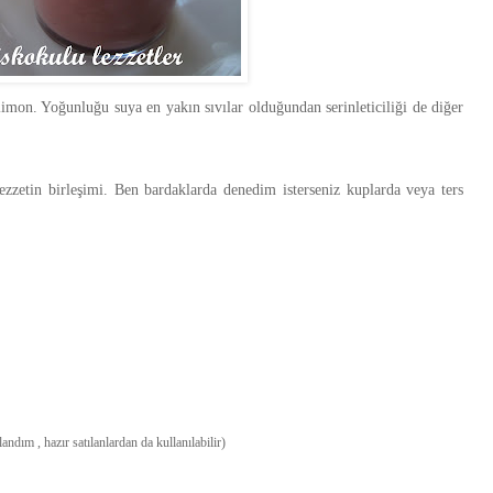
 limon. Yoğunluğu suya en yakın sıvılar olduğundan serinleticiliği de diğer
lezzetin birleşimi. Ben bardaklarda denedim isterseniz kuplarda veya ters
andım , hazır satılanlardan da kullanılabilir)