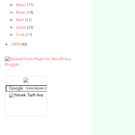
►
Mayıs
(11)
►
Nisan
(14)
►
Mart
(21)
►
Şubat
(23)
►
Ocak
(17)
►
2009
(40)