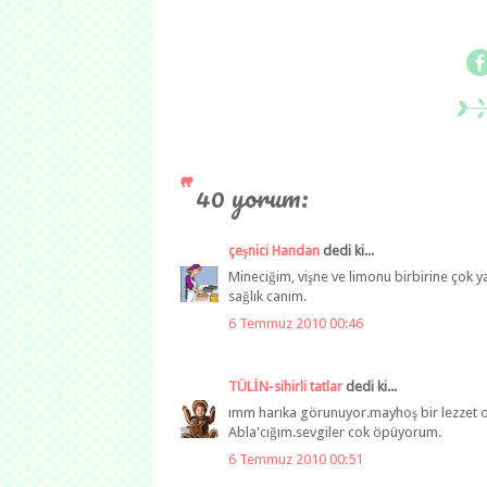
40 yorum:
çeşnici Handan
dedi ki...
Mineciğim, vişne ve limonu birbirine çok yak
sağlık canım.
6 Temmuz 2010 00:46
TÜLİN-sihirli tatlar
dedi ki...
ımm harıka görunuyor.mayhoş bir lezzet olm
Abla'cığım.sevgiler cok öpüyorum.
6 Temmuz 2010 00:51