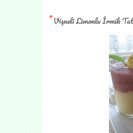
Vişneli Limonlu İrmik Tat