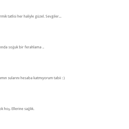
rmik tatlisi her haliyle güzel. Sevgiler...
rında soğuk bir ferahlama ..
mın sularını hesaba katmıyorum tabii : )
k hoş. Ellerine sağlık.