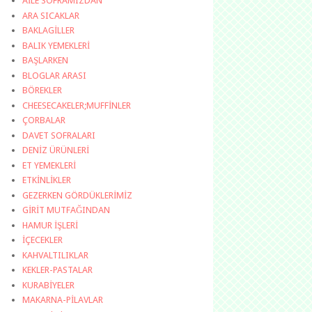
AİLE SOFRAMIZDAN
ARA SICAKLAR
BAKLAGİLLER
BALIK YEMEKLERİ
BAŞLARKEN
BLOGLAR ARASI
BÖREKLER
CHEESECAKELER;MUFFİNLER
ÇORBALAR
DAVET SOFRALARI
DENİZ ÜRÜNLERİ
ET YEMEKLERİ
ETKİNLİKLER
GEZERKEN GÖRDÜKLERİMİZ
GİRİT MUTFAĞINDAN
HAMUR İŞLERİ
İÇECEKLER
KAHVALTILIKLAR
KEKLER-PASTALAR
KURABİYELER
MAKARNA-PİLAVLAR