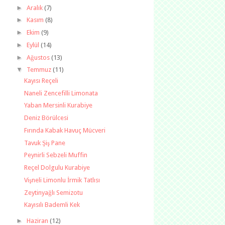
►
Aralık
(7)
►
Kasım
(8)
►
Ekim
(9)
►
Eylül
(14)
►
Ağustos
(13)
▼
Temmuz
(11)
Kayısı Reçeli
Naneli Zencefilli Limonata
Yaban Mersinli Kurabiye
Deniz Börülcesi
Fırında Kabak Havuç Mücveri
Tavuk Şiş Pane
Peynirli Sebzeli Muffin
Reçel Dolgulu Kurabiye
Vişneli Limonlu İrmik Tatlısı
Zeytinyağlı Semizotu
Kayısılı Bademli Kek
►
Haziran
(12)