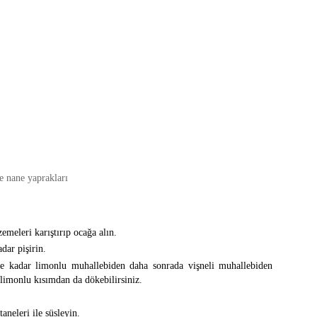
ze nane yaprakları
emeleri karıştırıp ocağa alın.
dar pişirin.
ye kadar limonlu muhallebiden daha sonrada vişneli muhallebiden
limonlu kısımdan da dökebilirsiniz.
aneleri ile süsleyin.