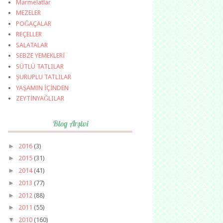
Marmelatlar
MEZELER
POĞAÇALAR
REÇELLER
SALATALAR
SEBZE YEMEKLERİ
SÜTLÜ TATLILAR
ŞURUPLU TATLILAR
YAŞAMIN İÇİNDEN
ZEYTİNYAĞLILAR
Blog Arşivi
►
2016
(3)
►
2015
(31)
►
2014
(41)
►
2013
(77)
►
2012
(88)
►
2011
(55)
▼
2010
(160)