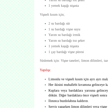
1 yemek kaşığı nişasta
Vişneli kısım için;
2 su bardağı süt
1 su bardağı vişne suyu
Yarım su bardağı irmik
Yarım su bardağı toz şeker
1 yemek kaşığı nişasta
1 çay bardağı vişne püresi
Süslemek için: Vişne taneleri, limon dilimleri, ta
Yapılışı:
Limonlu ve vişneli kısım için ayrı ayrı malz
Her ikisini muhallebi kıvamına gelinceye ka
Kuplara veya bardaklara yarısına gelince
dökün. Diğer bardaklara önce vişneli sonra 
Ilınınca buzdolabına kaldırın.
Servis yaparken limon dilimleri veya vişne t