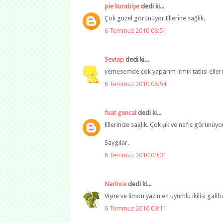
pie kurabiye
dedi ki...
Çok güzel görünüyor.Ellerine sağlık.
6 Temmuz 2010 08:51
Sevtap
dedi ki...
yemesemde çok yaparım irmik tatlısı eller
6 Temmuz 2010 08:54
fuat gencal
dedi ki...
Ellerinize sağlık. Çok şık ve nefis görünüyor
Saygılar.
6 Temmuz 2010 09:01
Narince
dedi ki...
Vişne ve limon yazın en uyumlu ikilisi gali
6 Temmuz 2010 09:11