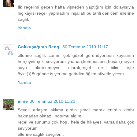
İlk reçelimi geçen hafta vişneden yaptığım için dolayısıyla
hiç kayısı reçeli yapmadım inşallah bu tarifi denicem ellerine
sağlık
Yanıtla
Gökkuşağının Rengi
30 Temmuz 2010 11:17
ellerine sağlık canım çok güzel görünüyor.ben kayısının
herşeyini çok seviyorum yaaaaa,kompostosu,hoşafı,meyve
suyu olarak,meyve olarak,reçel ne bilim işte
öyle:)))Bugünde iş yerime getirdim öğlen afiyetle yicem.
Yanıtla
mine
30 Temmuz 2010 11:20
Sevgili adaşım aklıma girdin şimdi merak ettirdin kitabı
bakmadan olmaz , notumu aldım
reçel ve sunumu çok hoş , hele de hikayesi varsa daha çok
seviyorum
ellerine sağlık sevgiler...