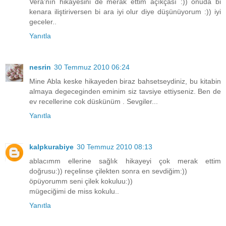
Vera'nın hikayesini de merak ettim açıkçası :)) onuda bi
kenara iliştiriversen bi ara iyi olur diye düşünüyorum :)) iyi
geceler..
Yanıtla
nesrin
30 Temmuz 2010 06:24
Mine Abla keske hikayeden biraz bahsetseydiniz, bu kitabin
almaya degeceginden eminim siz tavsiye ettiyseniz. Ben de
ev recellerine cok düskünüm . Sevgiler...
Yanıtla
kalpkurabiye
30 Temmuz 2010 08:13
ablacımm ellerine sağlık hikayeyi çok merak ettim
doğrusu:)) reçelinse çilekten sonra en sevdiğim:))
öpüyorumm seni çilek kokuluu:))
mügeciğimi de miss kokulu..
Yanıtla