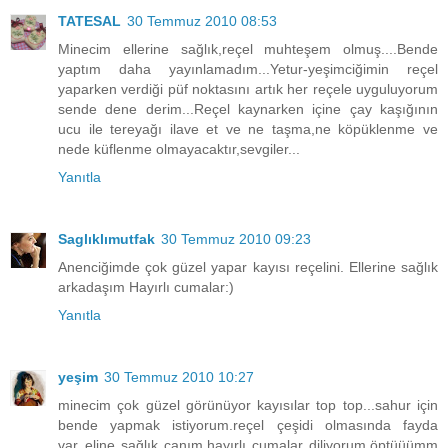
TATESAL
30 Temmuz 2010 08:53
Minecim ellerine sağlık,reçel muhteşem olmuş....Bende
yaptım daha yayınlamadım...Yetur-yeşimciğimin reçel
yaparken verdiği püf noktasını artık her reçele uyguluyorum
sende dene derim...Reçel kaynarken içine çay kaşığının
ucu ile tereyağı ilave et ve ne taşma,ne köpüklenme ve
nede küflenme olmayacaktır,sevgiler...
Yanıtla
Saglıklımutfak
30 Temmuz 2010 09:23
Anenciğimde çok güzel yapar kayısı reçelini. Ellerine sağlık
arkadaşım Hayırlı cumalar:)
Yanıtla
yeşim
30 Temmuz 2010 10:27
minecim çok güzel görünüyor kayısılar top top...sahur için
bende yapmak istiyorum.reçel çeşidi olmasında fayda
var..eline sağlık canım.hayırlı cumalar diliyorum.öptüüümm