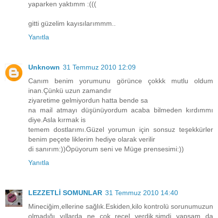
yaparken yaktımm :(((
gitti güzelim kayısılarımmm..
Yanıtla
Unknown
31 Temmuz 2010 12:09
Canım benim yorumunu görünce çokkk mutlu oldum
inan.Çünkü uzun zamandır
ziyaretime gelmiyordun hatta bende sa
na mail atmayı düşünüyordum acaba bilmeden kırdımmı
diye.Asla kırmak is
temem dostlarımı.Güzel yorumun için sonsuz teşekkürler
benim peçete liklerim hediye olarak verilir
di sanırım:))Öpüyorum seni ve Müge prensesimi:))
Yanıtla
LEZZETLİ SOMUNLAR
31 Temmuz 2010 14:40
Mineciğim,ellerine sağlık.Eskiden,kilo kontrolü sorunumuzun
olmadığı yıllarda ne çok reçel yerdik,şimdi yapsam da