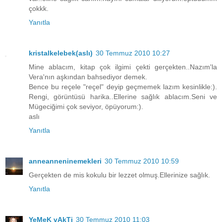
çokkk.
Yanıtla
kristalkelebek(aslı)
30 Temmuz 2010 10:27
Mine ablacım, kitap çok ilgimi çekti gerçekten..Nazım'la
Vera'nın aşkından bahsediyor demek.
Bence bu reçele "reçel" deyip geçmemek lazım kesinlikle:).
Rengi, görüntüsü harika..Ellerine sağlık ablacım.Seni ve
Mügeciğimi çok seviyor, öpüyorum:).
aslı
Yanıtla
anneanneninemekleri
30 Temmuz 2010 10:59
Gerçekten de mis kokulu bir lezzet olmuş.Ellerinize sağlık.
Yanıtla
YeMeK vAkTi
30 Temmuz 2010 11:03