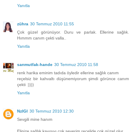
Yanıtla
zühra
30 Temmuz 2010 11:55
Çok güzel görünüyor. Duru ve parlak. Ellerine sağlık.
Hımmm canım çekti valla..
Yanıtla
sarımutfak-hande
30 Temmuz 2010 11:58
renk harika eminim tadıda öyledir ellerine sağlık canım
reçelsiz bir kahvaltı düşünemiyorum şimdi görünce canım
çekti :))))
Yanıtla
NzlGl
30 Temmuz 2010 12:30
Sevgili mine hanım
Elinize sağlık kayısıyı çok severim reçelide çok güzel olur...