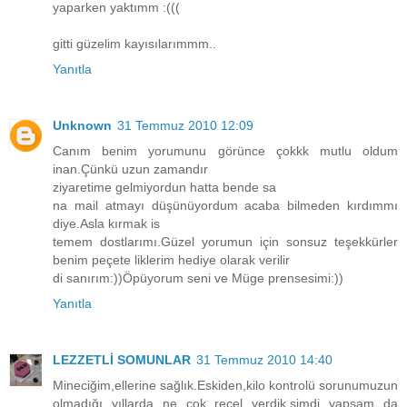
yaparken yaktımm :(((
gitti güzelim kayısılarımmm..
Yanıtla
Unknown
31 Temmuz 2010 12:09
Canım benim yorumunu görünce çokkk mutlu oldum
inan.Çünkü uzun zamandır
ziyaretime gelmiyordun hatta bende sa
na mail atmayı düşünüyordum acaba bilmeden kırdımmı
diye.Asla kırmak is
temem dostlarımı.Güzel yorumun için sonsuz teşekkürler
benim peçete liklerim hediye olarak verilir
di sanırım:))Öpüyorum seni ve Müge prensesimi:))
Yanıtla
LEZZETLİ SOMUNLAR
31 Temmuz 2010 14:40
Mineciğim,ellerine sağlık.Eskiden,kilo kontrolü sorunumuzun
olmadığı yıllarda ne çok reçel yerdik,şimdi yapsam da