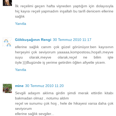
İlk reçelimi geçen hafta vişneden yaptığım için dolayısıyla
hiç kayısı reçeli yapmadım inşallah bu tarifi denicem ellerine
sağlık
Yanıtla
Gökkuşağının Rengi
30 Temmuz 2010 11:17
ellerine sağlık canım çok güzel görünüyor.ben kayısının
herşeyini çok seviyorum yaaaaa,kompostosu,hoşafı,meyve
suyu olarak,meyve olarak,reçel ne bilim işte
öyle:)))Bugünde iş yerime getirdim öğlen afiyetle yicem.
Yanıtla
mine
30 Temmuz 2010 11:20
Sevgili adaşım aklıma girdin şimdi merak ettirdin kitabı
bakmadan olmaz , notumu aldım
reçel ve sunumu çok hoş , hele de hikayesi varsa daha çok
seviyorum
ellerine sağlık sevgiler...