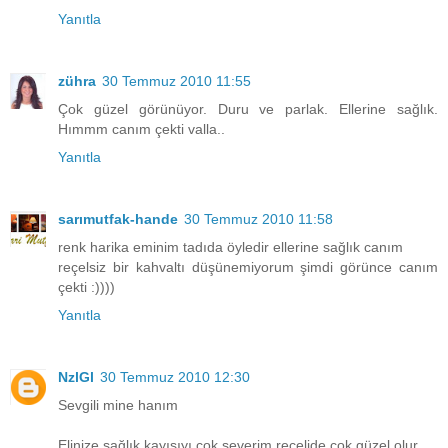
Yanıtla
zühra
30 Temmuz 2010 11:55
Çok güzel görünüyor. Duru ve parlak. Ellerine sağlık.
Hımmm canım çekti valla..
Yanıtla
sarımutfak-hande
30 Temmuz 2010 11:58
renk harika eminim tadıda öyledir ellerine sağlık canım
reçelsiz bir kahvaltı düşünemiyorum şimdi görünce canım
çekti :))))
Yanıtla
NzlGl
30 Temmuz 2010 12:30
Sevgili mine hanım
Elinize sağlık kayısıyı çok severim reçelide çok güzel olur...