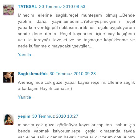
TATESAL
30 Temmuz 2010 08:53
Minecim ellerine sağlık,reçel muhteşem olmuş....Bende
yaptım daha yayınlamadım...Yetur-yeşimciğimin reçel
yaparken verdiği püf noktasını artık her reçele uyguluyorum
sende dene derim...Reçel kaynarken içine çay kaşığının
ucu ile tereyağı ilave et ve ne taşma,ne köpüklenme ve
nede küflenme olmayacaktır,sevgiler...
Yanıtla
Saglıklımutfak
30 Temmuz 2010 09:23
Anenciğimde çok güzel yapar kayısı reçelini. Ellerine sağlık
arkadaşım Hayırlı cumalar:)
Yanıtla
yeşim
30 Temmuz 2010 10:27
minecim çok güzel görünüyor kayısılar top top...sahur için
bende yapmak istiyorum.reçel çeşidi olmasında fayda
var..eline sağlık canım.hayırlı cumalar diliyorum.öptüüümm