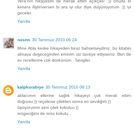
Vera'nın hikayesini de merak ettim açıkçası :)) onuda bi
kenara iliştiriversen bi ara iyi olur diye düşünüyorum :)) iyi
geceler..
Yanıtla
nesrin
30 Temmuz 2010 06:24
Mine Abla keske hikayeden biraz bahsetseydiniz, bu kitabin
almaya degeceginden eminim siz tavsiye ettiyseniz. Ben de
ev recellerine cok düskünüm . Sevgiler...
Yanıtla
kalpkurabiye
30 Temmuz 2010 08:13
ablacımm ellerine sağlık hikayeyi çok merak ettim
doğrusu:)) reçelinse çilekten sonra en sevdiğim:))
öpüyorumm seni çilek kokuluu:))
mügeciğimi de miss kokulu..
Yanıtla