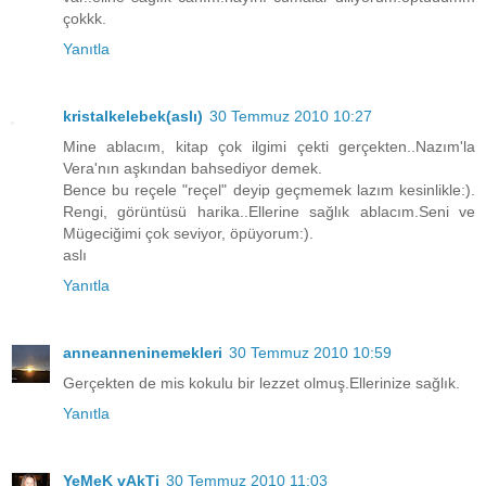
çokkk.
Yanıtla
kristalkelebek(aslı)
30 Temmuz 2010 10:27
Mine ablacım, kitap çok ilgimi çekti gerçekten..Nazım'la
Vera'nın aşkından bahsediyor demek.
Bence bu reçele "reçel" deyip geçmemek lazım kesinlikle:).
Rengi, görüntüsü harika..Ellerine sağlık ablacım.Seni ve
Mügeciğimi çok seviyor, öpüyorum:).
aslı
Yanıtla
anneanneninemekleri
30 Temmuz 2010 10:59
Gerçekten de mis kokulu bir lezzet olmuş.Ellerinize sağlık.
Yanıtla
YeMeK vAkTi
30 Temmuz 2010 11:03