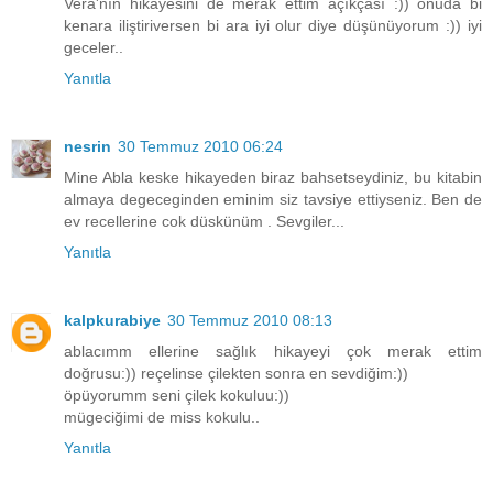
Vera'nın hikayesini de merak ettim açıkçası :)) onuda bi
kenara iliştiriversen bi ara iyi olur diye düşünüyorum :)) iyi
geceler..
Yanıtla
nesrin
30 Temmuz 2010 06:24
Mine Abla keske hikayeden biraz bahsetseydiniz, bu kitabin
almaya degeceginden eminim siz tavsiye ettiyseniz. Ben de
ev recellerine cok düskünüm . Sevgiler...
Yanıtla
kalpkurabiye
30 Temmuz 2010 08:13
ablacımm ellerine sağlık hikayeyi çok merak ettim
doğrusu:)) reçelinse çilekten sonra en sevdiğim:))
öpüyorumm seni çilek kokuluu:))
mügeciğimi de miss kokulu..
Yanıtla