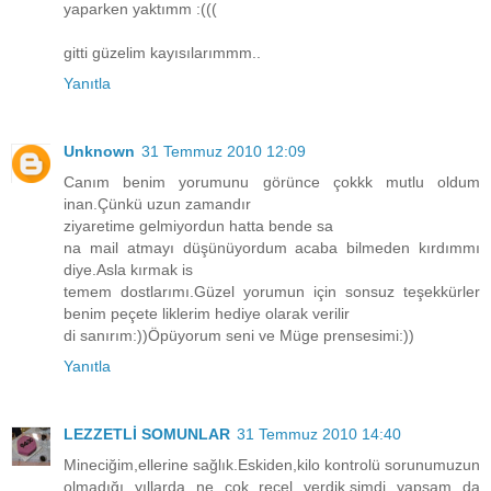
yaparken yaktımm :(((
gitti güzelim kayısılarımmm..
Yanıtla
Unknown
31 Temmuz 2010 12:09
Canım benim yorumunu görünce çokkk mutlu oldum
inan.Çünkü uzun zamandır
ziyaretime gelmiyordun hatta bende sa
na mail atmayı düşünüyordum acaba bilmeden kırdımmı
diye.Asla kırmak is
temem dostlarımı.Güzel yorumun için sonsuz teşekkürler
benim peçete liklerim hediye olarak verilir
di sanırım:))Öpüyorum seni ve Müge prensesimi:))
Yanıtla
LEZZETLİ SOMUNLAR
31 Temmuz 2010 14:40
Mineciğim,ellerine sağlık.Eskiden,kilo kontrolü sorunumuzun
olmadığı yıllarda ne çok reçel yerdik,şimdi yapsam da