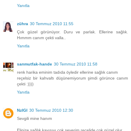
Yanıtla
zühra
30 Temmuz 2010 11:55
Çok güzel görünüyor. Duru ve parlak. Ellerine sağlık.
Hımmm canım çekti valla..
Yanıtla
sarımutfak-hande
30 Temmuz 2010 11:58
renk harika eminim tadıda öyledir ellerine sağlık canım
reçelsiz bir kahvaltı düşünemiyorum şimdi görünce canım
çekti :))))
Yanıtla
NzlGl
30 Temmuz 2010 12:30
Sevgili mine hanım
Elinize sağlık kayısıyı çok severim reçelide çok güzel olur...