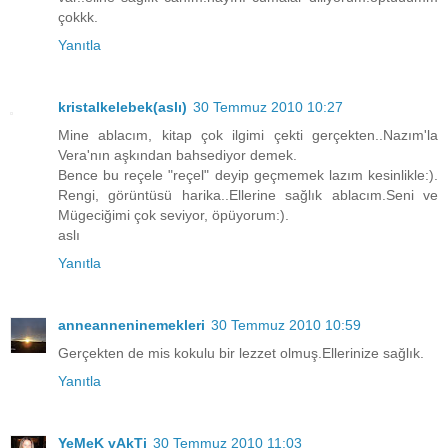
çokkk.
Yanıtla
kristalkelebek(aslı)
30 Temmuz 2010 10:27
Mine ablacım, kitap çok ilgimi çekti gerçekten..Nazım'la
Vera'nın aşkından bahsediyor demek.
Bence bu reçele "reçel" deyip geçmemek lazım kesinlikle:).
Rengi, görüntüsü harika..Ellerine sağlık ablacım.Seni ve
Mügeciğimi çok seviyor, öpüyorum:).
aslı
Yanıtla
anneanneninemekleri
30 Temmuz 2010 10:59
Gerçekten de mis kokulu bir lezzet olmuş.Ellerinize sağlık.
Yanıtla
YeMeK vAkTi
30 Temmuz 2010 11:03