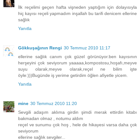
İlk reçelimi geçen hafta vişneden yaptığım için dolayısıyla
hiç kayısı reçeli yapmadım inşallah bu tarifi denicem ellerine
sağlık
Yanıtla
Gökkuşağının Rengi
30 Temmuz 2010 11:17
ellerine sağlık canım çok güzel görünüyor.ben kayısının
herşeyini çok seviyorum yaaaaa,kompostosu,hoşafı,meyve
suyu olarak,meyve olarak,reçel ne bilim işte
öyle:)))Bugünde iş yerime getirdim öğlen afiyetle yicem.
Yanıtla
mine
30 Temmuz 2010 11:20
Sevgili adaşım aklıma girdin şimdi merak ettirdin kitabı
bakmadan olmaz , notumu aldım
reçel ve sunumu çok hoş , hele de hikayesi varsa daha çok
seviyorum
ellerine sağlık sevgiler...