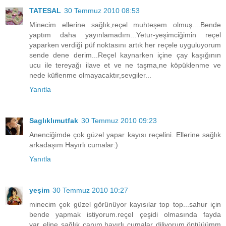
TATESAL
30 Temmuz 2010 08:53
Minecim ellerine sağlık,reçel muhteşem olmuş....Bende
yaptım daha yayınlamadım...Yetur-yeşimciğimin reçel
yaparken verdiği püf noktasını artık her reçele uyguluyorum
sende dene derim...Reçel kaynarken içine çay kaşığının
ucu ile tereyağı ilave et ve ne taşma,ne köpüklenme ve
nede küflenme olmayacaktır,sevgiler...
Yanıtla
Saglıklımutfak
30 Temmuz 2010 09:23
Anenciğimde çok güzel yapar kayısı reçelini. Ellerine sağlık
arkadaşım Hayırlı cumalar:)
Yanıtla
yeşim
30 Temmuz 2010 10:27
minecim çok güzel görünüyor kayısılar top top...sahur için
bende yapmak istiyorum.reçel çeşidi olmasında fayda
var..eline sağlık canım.hayırlı cumalar diliyorum.öptüüümm