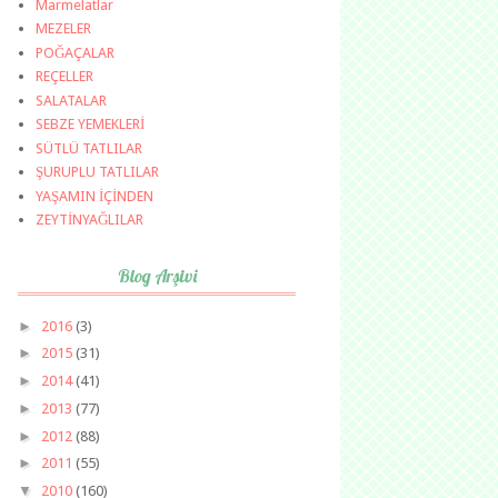
Marmelatlar
MEZELER
POĞAÇALAR
REÇELLER
SALATALAR
SEBZE YEMEKLERİ
SÜTLÜ TATLILAR
ŞURUPLU TATLILAR
YAŞAMIN İÇİNDEN
ZEYTİNYAĞLILAR
Blog Arşivi
►
2016
(3)
►
2015
(31)
►
2014
(41)
►
2013
(77)
►
2012
(88)
►
2011
(55)
▼
2010
(160)