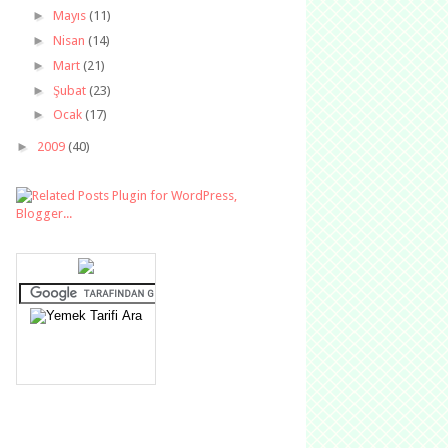
►
Mayıs
(11)
►
Nisan
(14)
►
Mart
(21)
►
Şubat
(23)
►
Ocak
(17)
►
2009
(40)