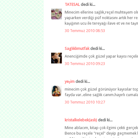
TATESAL
dedi ki...
Minecim ellerine sağlık,reçel muhteşem ol
yaparken verdiği püf noktasını artık her 
kaşığının ucu ile tereyağı ilave et ve ne 
30 Temmuz 2010 08:53
Saglıklımutfak
dedi ki...
Anenciğimde çok güzel yapar kayısı reçelini
30 Temmuz 2010 09:23
yeşim
dedi ki...
minecim çok güzel görünüyor kayısılar top
fayda var..eline sağlık canım.hayırlı cum
30 Temmuz 2010 10:27
kristalkelebek(aslı)
dedi ki...
Mine ablacım, kitap çok ilgimi çekti gerç
Bence bu reçele "reçel" deyip geçmemek laz