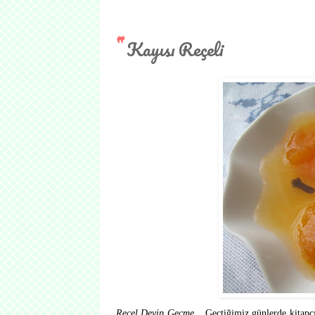
Kayısı Reçeli
Reçel Deyip Geçme...
Geçtiğimiz günlerde kitapçı