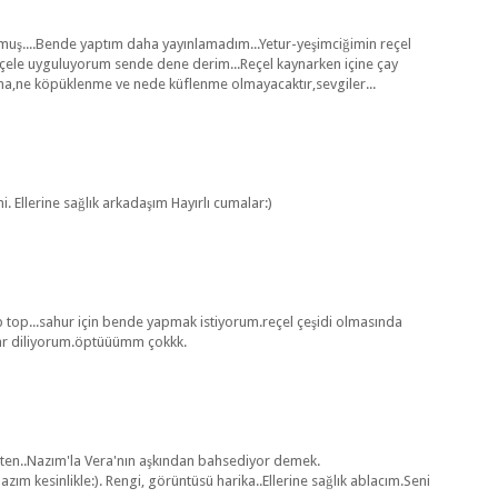
muş....Bende yaptım daha yayınlamadım...Yetur-yeşimciğimin reçel
reçele uyguluyorum sende dene derim...Reçel kaynarken içine çay
taşma,ne köpüklenme ve nede küflenme olmayacaktır,sevgiler...
. Ellerine sağlık arkadaşım Hayırlı cumalar:)
 top...sahur için bende yapmak istiyorum.reçel çeşidi olmasında
alar diliyorum.öptüüümm çokkk.
ekten..Nazım'la Vera'nın aşkından bahsediyor demek.
ım kesinlikle:). Rengi, görüntüsü harika..Ellerine sağlık ablacım.Seni