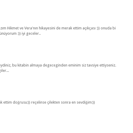
zım Hikmet ve Vera'nın hikayesini de merak ettim açıkçası :)) onuda bi
şünüyorum :)) iyi geceler..
diniz, bu kitabin almaya degeceginden eminim siz tavsiye ettiyseniz.
ler...
k ettim doğrusu:)) reçelinse çilekten sonra en sevdiğim:))