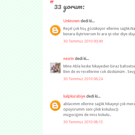
33 yorum:
Unknown
dedi ki...
Reçel çok hoş gözüküyor ellerine sağlık.Na
kenara iliştiriversen bi ara iyi olur diye dü
30 Temmuz 2010 00:49
nesrin
dedi ki...
Mine Abla keske hikayeden biraz bahsetsey
Ben de ev recellerine cok düskünüm . Sevgi
30 Temmuz 2010 06:24
kalpkurabiye
dedi ki...
ablacımm ellerine sağlık hikayeyi çok mera
öpüyorumm seni çilek kokuluu:))
mügeciğimi de miss kokulu..
30 Temmuz 2010 08:13