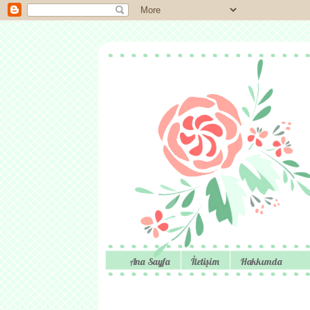
Ana Sayfa
İletişim
Hakkımda