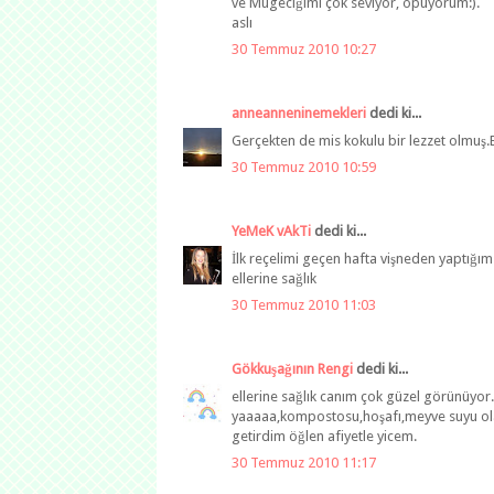
ve Mügeciğimi çok seviyor, öpüyorum:).
aslı
30 Temmuz 2010 10:27
anneanneninemekleri
dedi ki...
Gerçekten de mis kokulu bir lezzet olmuş.El
30 Temmuz 2010 10:59
YeMeK vAkTi
dedi ki...
İlk reçelimi geçen hafta vişneden yaptığım 
ellerine sağlık
30 Temmuz 2010 11:03
Gökkuşağının Rengi
dedi ki...
ellerine sağlık canım çok güzel görünüyor
yaaaaa,kompostosu,hoşafı,meyve suyu olar
getirdim öğlen afiyetle yicem.
30 Temmuz 2010 11:17