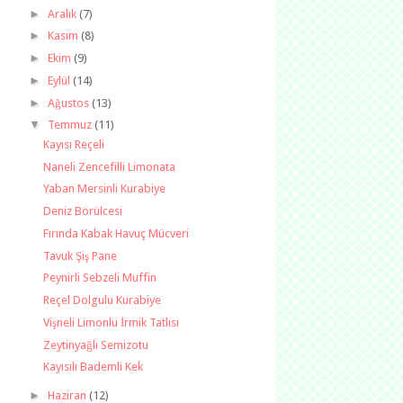
►
Aralık
(7)
►
Kasım
(8)
►
Ekim
(9)
►
Eylül
(14)
►
Ağustos
(13)
▼
Temmuz
(11)
Kayısı Reçeli
Naneli Zencefilli Limonata
Yaban Mersinli Kurabiye
Deniz Börülcesi
Fırında Kabak Havuç Mücveri
Tavuk Şiş Pane
Peynirli Sebzeli Muffin
Reçel Dolgulu Kurabiye
Vişneli Limonlu İrmik Tatlısı
Zeytinyağlı Semizotu
Kayısılı Bademli Kek
►
Haziran
(12)