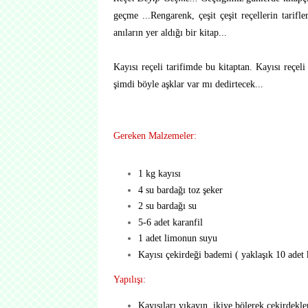
geçme ...Rengarenk, çeşit çeşit reçellerin tarifle
anıların yer aldığı bir kitap...
Kayısı reçeli tarifimde bu kitaptan. Kayısı reçel
şimdi böyle aşklar var mı dedirtecek...
Gereken Malzemeler:
1 kg kayısı
4 su bardağı toz şeker
2 su bardağı su
5-6 adet karanfil
1 adet limonun suyu
Kayısı çekirdeği bademi ( yaklaşık 10 adet
Yapılışı:
Kayısıları yıkayın, ikiye bölerek çekirdekler