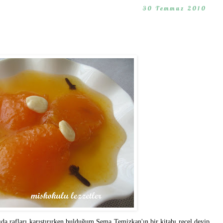
30 Temmuz 2010
da rafları karıştırırken bulduğum Sema Temizkan'ın bir kitabı reçel deyip