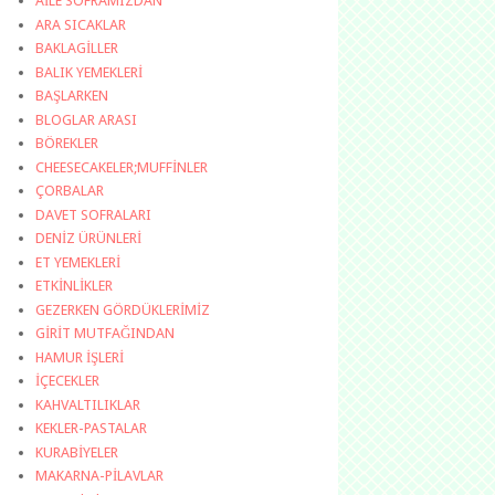
AİLE SOFRAMIZDAN
ARA SICAKLAR
BAKLAGİLLER
BALIK YEMEKLERİ
BAŞLARKEN
BLOGLAR ARASI
BÖREKLER
CHEESECAKELER;MUFFİNLER
ÇORBALAR
DAVET SOFRALARI
DENİZ ÜRÜNLERİ
ET YEMEKLERİ
ETKİNLİKLER
GEZERKEN GÖRDÜKLERİMİZ
GİRİT MUTFAĞINDAN
HAMUR İŞLERİ
İÇECEKLER
KAHVALTILIKLAR
KEKLER-PASTALAR
KURABİYELER
MAKARNA-PİLAVLAR