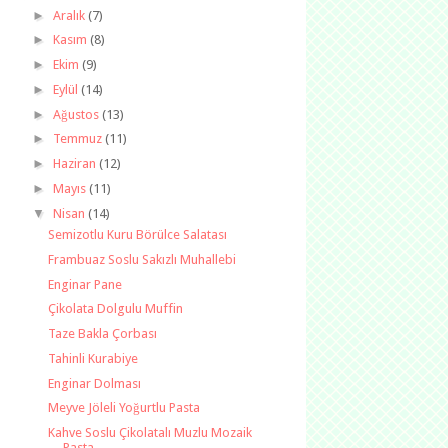
►
Aralık
(7)
►
Kasım
(8)
►
Ekim
(9)
►
Eylül
(14)
►
Ağustos
(13)
►
Temmuz
(11)
►
Haziran
(12)
►
Mayıs
(11)
▼
Nisan
(14)
Semizotlu Kuru Börülce Salatası
Frambuaz Soslu Sakızlı Muhallebi
Enginar Pane
Çikolata Dolgulu Muffin
Taze Bakla Çorbası
Tahinli Kurabiye
Enginar Dolması
Meyve Jöleli Yoğurtlu Pasta
Kahve Soslu Çikolatalı Muzlu Mozaik
Pasta