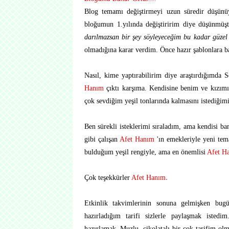
Blog temamı değiştirmeyi uzun süredir düşünüy
bloğumun 1.yılında değiştiririm diye düşünmü
darılmazsan bir şey söyleyeceğim bu kadar güzel 
olmadığına karar verdim. Önce hazır şablonlara 
Nasıl, kime yaptırabilirim diye araştırdığımda 
Hanım
çıktı karşıma.
Kendisine benim ve kızımın
çok sevdiğim yeşil tonlarında kalmasını istediğim
Ben sürekli isteklerimi sıraladım, ama kendisi ba
gibi çalışan
Afet Hanım
'ın emekleriyle yeni tem
bulduğum yeşil rengiyle,
ama en önemlisi
Afet H
Çok teşekkürler
Afet Hanım
.
Etkinlik takvimlerinin sonuna gelmişken bug
hazırladığım tarifi sizlerle paylaşmak isted
hazırlamak..Muzlu, çikolatalı bir çok tarifim ol