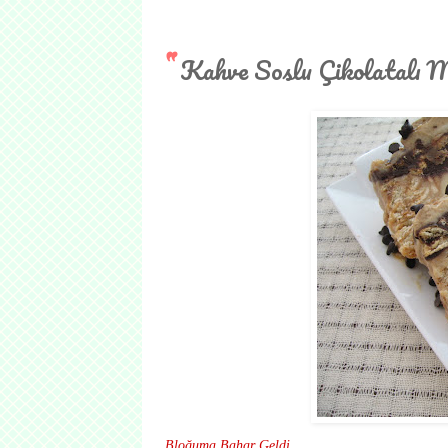
Kahve Soslu Çikolatalı 
Bloğuma Bahar Geldi....