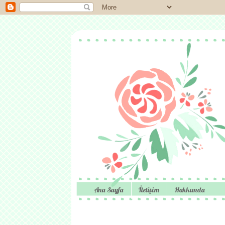
Ana Sayfa
İletişim
Hakkımda