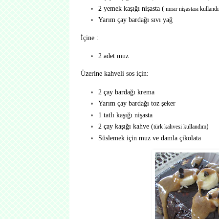
2 yemek kaşığı nişasta (
mısır nişastası kulland
Yarım çay bardağı sıvı yağ
İçine :
2 adet muz
Üzerine kahveli sos için:
2 çay bardağı krema
Yarım çay bardağı toz şeker
1 tatlı kaşığı nişasta
2 çay kaşığı kahve (
)
türk kahvesi kullandım
Süslemek için muz ve damla çikolata