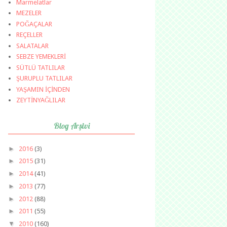
Marmelatlar
MEZELER
POĞAÇALAR
REÇELLER
SALATALAR
SEBZE YEMEKLERİ
SÜTLÜ TATLILAR
ŞURUPLU TATLILAR
YAŞAMIN İÇİNDEN
ZEYTİNYAĞLILAR
Blog Arşivi
►
2016
(3)
►
2015
(31)
►
2014
(41)
►
2013
(77)
►
2012
(88)
►
2011
(55)
▼
2010
(160)