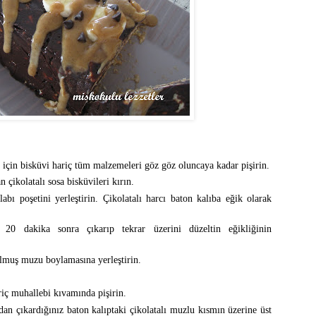
 için bisküvi hariç tüm malzemeleri göz göz oluncaya kadar pişirin.
n çikolatalı sosa bisküvileri kırın.
bı poşetini yerleştirin. Çikolatalı harcı baton kalıba eğik olarak
0 dakika sonra çıkarıp tekrar üzerini düzeltin eğikliğinin
ulmuş muzu boylamasına yerleştirin.
riç muhallebi kıvamında pişirin.
dan çıkardığınız baton kalıptaki çikolatalı muzlu kısmın üzerine üst