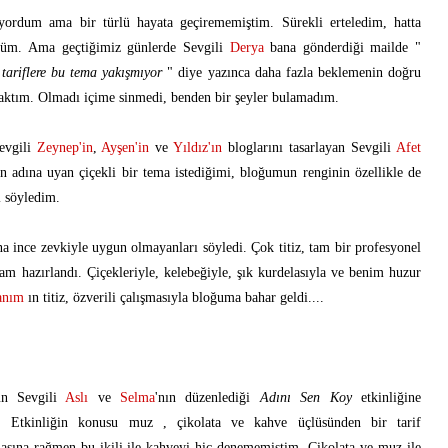
ordum ama bir türlü hayata geçirememiştim. Sürekli erteledim, hatta
ştüm. Ama geçtiğimiz günlerde Sevgili
Derya
bana gönderdiği mailde "
tariflere bu tema yakışmıyor
" diye yazınca daha fazla beklemenin doğru
baktım. Olmadı içime sinmedi, benden bir şeyler bulamadım.
Sevgili
Zeynep'in
,
Ayşen'in
ve
Yıldız'ın
bloglarını tasarlayan Sevgili
Afet
 adına uyan çiçekli bir tema istediğimi, bloğumun renginin özellikle de
i söyledim.
na ince zevkiyle uygun olmayanları söyledi. Çok titiz, tam bir profesyonel
am hazırlandı. Çiçekleriyle, kelebeğiyle, şık kurdelasıyla ve benim huzur
anım
ın titiz, özverili çalışmasıyla bloğuma bahar geldi....
ün Sevgili
Aslı
ve
Selma
'nın düzenlediği
Adını Sen Koy
etkinliğine
im. Etkinliğin konusu muz , çikolata ve kahve üçlüsünden bir tarif
masına rağmen bu ikili ile kahveyi hiç denememiştim. Çikolata ve muz ile