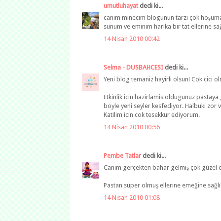
umutluhayat
dedi ki...
canım minecim blogunun tarzı çok hoşuma g
sunum ve eminim harika bir tat ellerine sağl
14 Nisan 2010 00:42
Selma - DUSBAHCESI
dedi ki...
Yeni blog temaniz hayirli olsun! Cok cici 
Etkinlik icin hazirlamis oldugunuz pastaya 
boyle yeni seyler kesfediyor. Halbuki zor v
Katilim icin cok tesekkur ediyorum.
14 Nisan 2010 00:56
Pembe Tatlar
dedi ki...
Canım gerçekten bahar gelmiş çok güzel ol
Pastan süper olmuş ellerine emeğine sağlık
14 Nisan 2010 01:08