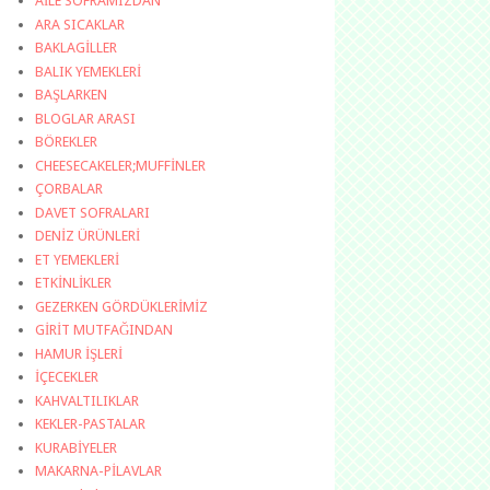
AİLE SOFRAMIZDAN
ARA SICAKLAR
BAKLAGİLLER
BALIK YEMEKLERİ
BAŞLARKEN
BLOGLAR ARASI
BÖREKLER
CHEESECAKELER;MUFFİNLER
ÇORBALAR
DAVET SOFRALARI
DENİZ ÜRÜNLERİ
ET YEMEKLERİ
ETKİNLİKLER
GEZERKEN GÖRDÜKLERİMİZ
GİRİT MUTFAĞINDAN
HAMUR İŞLERİ
İÇECEKLER
KAHVALTILIKLAR
KEKLER-PASTALAR
KURABİYELER
MAKARNA-PİLAVLAR