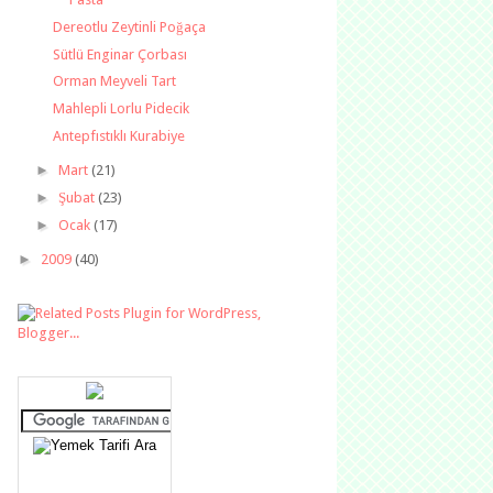
Dereotlu Zeytinli Poğaça
Sütlü Enginar Çorbası
Orman Meyveli Tart
Mahlepli Lorlu Pidecik
Antepfıstıklı Kurabiye
►
Mart
(21)
►
Şubat
(23)
►
Ocak
(17)
►
2009
(40)