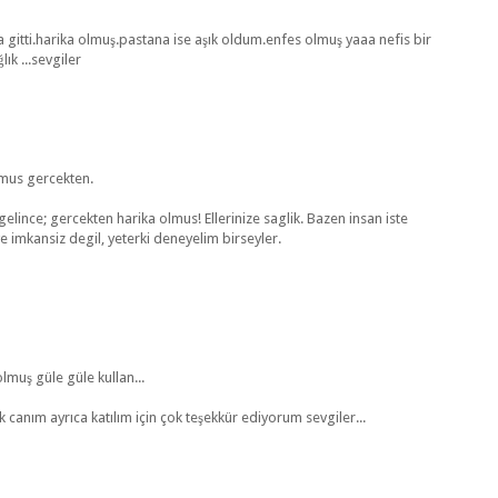
itti.harika olmuş.pastana ise aşık oldum.enfes olmuş yaaa nefis bir
ık ...sevgiler
olmus gercekten.
gelince; gercekten harika olmus! Ellerinize saglik. Bazen insan iste
e imkansiz degil, yeterki deneyelim birseyler.
muş güle güle kullan...
 canım ayrıca katılım için çok teşekkür ediyorum sevgiler...