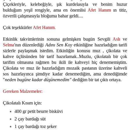
Çiçekleriyle, kelebeğiyle, şık kurdelasıyla ve benim huzur
bulduğum yeşil rengiyle,
ama en önemlisi
Afet Hanım
ın titiz,
özverili çalışmasıyla bloğuma bahar geldi....
Çok teşekkürler
Afet Hanım
.
Etkinlik takvimlerinin sonuna gelmişken bugün Sevgili
Aslı
ve
Selma
'nın düzenlediği
Adını Sen Koy
etkinliğine hazırladığım tarifi
sizlerle paylaşmak istedim. Etkinliğin konusu muz , çikolata ve
kahve üçlüsünden bir tarif hazırlamak..Muzlu, çikolatalı bir çok
tarifim olmasına rağmen bu ikili ile kahveyi hiç denememiştim.
Çikolata ve muz ile hazırladığım mozaik pastanın üzerine kahveli
sos hazırlayınca şimdiye kadar denemediğim, ama denediğimde
"
neden bugüne kadar düşünemedim"
dediğim bir tat çıktı ortaya.
Gereken Malzemeler:
Çikolatalı Kısım için:
400 gr petit beurre bisküvi
2 çay bardağı süt
1 çay bardağı toz şeker