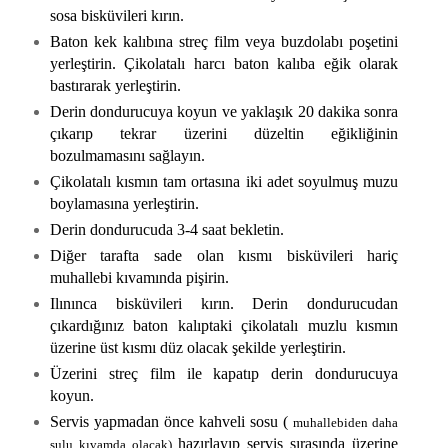
sosa bisküvileri kırın.
Baton kek kalıbına streç film veya buzdolabı poşetini
yerleştirin. Çikolatalı harcı baton kalıba eğik olarak
bastırarak yerleştirin.
Derin dondurucuya koyun ve yaklaşık 20 dakika sonra
çıkarıp tekrar üzerini düzeltin eğikliğinin
bozulmamasını sağlayın.
Çikolatalı kısmın tam ortasına iki adet soyulmuş muzu
boylamasına yerleştirin.
Derin dondurucuda 3-4 saat bekletin.
Diğer tarafta sade olan kısmı bisküvileri hariç
muhallebi kıvamında pişirin.
Ilınınca bisküvileri kırın. Derin dondurucudan
çıkardığınız baton kalıptaki çikolatalı muzlu kısmın
üzerine üst kısmı düz olacak şekilde yerleştirin.
Üzerini streç film ile kapatıp derin dondurucuya
koyun.
Servis yapmadan önce kahveli sosu (
muhallebiden daha
hazırlayıp servis sırasında üzerine
sulu kıvamda olacak)