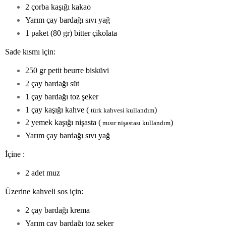
2 çorba kaşığı kakao
Yarım çay bardağı sıvı yağ
1 paket (80 gr) bitter çikolata
Sade kısmı için:
250 gr petit beurre bisküvi
2 çay bardağı süt
1 çay bardağı toz şeker
1 çay kaşığı kahve (
)
türk kahvesi kullandım
2 yemek kaşığı nişasta (
)
mısır nişastası kullandım
Yarım çay bardağı sıvı yağ
İçine :
2 adet muz
Üzerine kahveli sos için:
2 çay bardağı krema
Yarım çay bardağı toz şeker