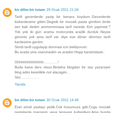
bir dilim bir tutam
29 Ocak 2011 21:04
Tarifi gecenlerde yazip bir kenara koydum..Gecenlerde
kizkardesime gittim.Degisik bir mozaik pasta gördüm birde
sen bak dedim ammmmmaaa tarif nerede..Kim yapmisti.?
Yok yok iki gün arama motorunda aradik durduk..Neyse
görüntü yok ama tarif var diye eve döner dönmez tarifi
kardesime gectim.
Simdi tarifi uygulayip donmasi icin bekliyorum.
Bu arada yine üsenmedim ve aradim.Hopp karsimdasin..
Ohhhhhhhhhhhhh..............!
Buda bana ders olsun.Birdaha blogdan bir sey yazarsam
blog adini kesinlikle not alacagim...
Söz..................
Yanıtla
bir dilim bir tutam
30 Ocak 2011 14:46
Evet simdi pastayi yedik.Cok hosumuza gitti.Cogu mozaik
pastalarda margarin veya tereyagi kullaniliyor.Ama bunda