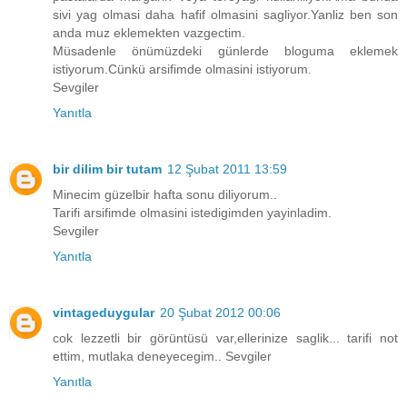
sivi yag olmasi daha hafif olmasini sagliyor.Yanliz ben son
anda muz eklemekten vazgectim.
Müsadenle önümüzdeki günlerde bloguma eklemek
istiyorum.Cünkü arsifimde olmasini istiyorum.
Sevgiler
Yanıtla
bir dilim bir tutam
12 Şubat 2011 13:59
Minecim güzelbir hafta sonu diliyorum..
Tarifi arsifimde olmasini istedigimden yayinladim.
Sevgiler
Yanıtla
vintageduygular
20 Şubat 2012 00:06
cok lezzetli bir görüntüsü var,ellerinize saglik... tarifi not
ettim, mutlaka deneyecegim.. Sevgiler
Yanıtla