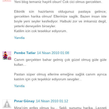
Yeni blog temaniz hayirli olsun! Cok cici olmus gercekten.
Etkinlik icin hazirlamis oldugunuz pastaya gelince;
gercekten harika olmus! Ellerinize saglik. Bazen insan iste
boyle yeni seyler kesfediyor. Halbuki zor ve imkansiz degil,
yeterki deneyelim birseyler.
Katilim icin cok tesekkur ediyorum.
Yanıtla
Pembe Tatlar
14 Nisan 2010 01:08
Canım gerçekten bahar gelmiş çok güzel olmuş güle güle
kullan...
Pastan süper olmuş ellerine emeğine sağlık canım ayrıca
katılım için çok teşekkür ediyorum sevgiler...
Yanıtla
Pınar Günay
14 Nisan 2010 01:12
Mine'cim enfes olmuş bu... Şekli, sunumu harika...Lezzeti