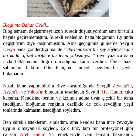
Bloğuma Bahar Geldi....
Blog temamı değiştirmeyi uzun süredir düşünüyordum ama bir türlü
hayata geçirememiştim. Sürekli erteledim, hatta bloğumun 1.yılında
değiştiririm diye düşünmüştüm. Ama geçtiğimiz günlerde Sevgili
Derya
bana gönderdiği mailde "
darılmazsan bir şey söyleyeceğim
bu kadar güzel tariflere bu tema yakışmıyor
" diye yazınca daha
fazla beklemenin doğru olmadığına karar verdim. Önce hazır
şablonlara baktım. Olmadı içime sinmedi, benden bir şeyler
bulamadım.
Nasıl, kime yaptırabilirim diye araştırdığımda Sevgili
Zeynep'in
,
Ayşen'in
ve
Yıldız'ın
bloglarını tasarlayan Sevgili
Afet Hanım
çıktı
karşıma.
Kendisine benim ve kızımın adına uyan çiçekli bir tema
istediğimi, bloğumun renginin özellikle de çok sevdiğim yeşil
tonlarında kalmasını istediğimi söyledim.
Ben sürekli isteklerimi sıraladım, ama kendisi bana ince zevkiyle
uygun olmayanları söyledi. Çok titiz, tam bir profesyonel gibi
çalışan
Afet Hanım
'ın emekleriyle yeni temam hazırlandı.