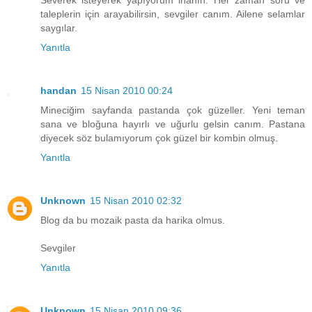
Severek isteyerek yapıyorum inanın. Her zaman soru ve
taleplerin için arayabilirsin, sevgiler canım. Ailene selamlar
saygılar.
Yanıtla
handan
15 Nisan 2010 00:24
Mineciğim sayfanda pastanda çok güzeller. Yeni teman
sana ve bloğuna hayırlı ve uğurlu gelsin canım. Pastana
diyecek söz bulamıyorum çok güzel bir kombin olmuş.
Yanıtla
Unknown
15 Nisan 2010 02:32
Blog da bu mozaik pasta da harika olmus.
Sevgiler
Yanıtla
Unknown
15 Nisan 2010 09:36