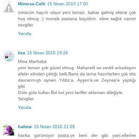
Mimosa Café
15 Nisan 2010 17:00
minecim hayırlı olsun yeni teman. bahar gelmiş sitene çok
hoş olmuş :) mozaik pastana bayıldım. eline sağlık canım
sevgiler.
Yanıtla
liza
15 Nisan 2010 19:26
Mine Merhaba
yeni teman çok güzel olmuş. Maharetli ve zevkli arkadaşım
afetin elinden çıktığı belli.Bana da tema hazırlarken çok titiz
davranmıştı aynen Yıldız'a, Ayşen'e,ve Zeynep'e yaptığı
gibi.
Güle güle kullan.Bol bol yeni tarifler eklemen dileğiyle.
Sevgiler
Yanıtla
halime
15 Nisan 2010 21:09
harika görünüyor pasta.ye beni der gibi yani.ellerine