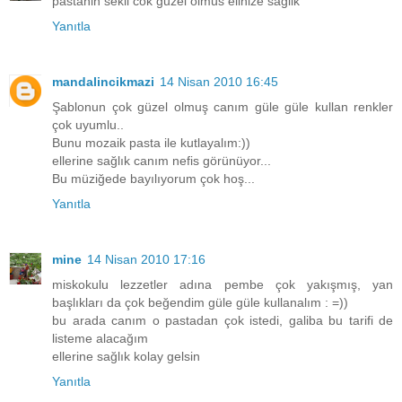
pastanin sekli cok guzel olmus elinize saglik
Yanıtla
mandalincikmazi
14 Nisan 2010 16:45
Şablonun çok güzel olmuş canım güle güle kullan renkler
çok uyumlu..
Bunu mozaik pasta ile kutlayalım:))
ellerine sağlık canım nefis görünüyor...
Bu müziğede bayılıyorum çok hoş...
Yanıtla
mine
14 Nisan 2010 17:16
miskokulu lezzetler adına pembe çok yakışmış, yan
başlıkları da çok beğendim güle güle kullanalım : =))
bu arada canım o pastadan çok istedi, galiba bu tarifi de
listeme alacağım
ellerine sağlık kolay gelsin
Yanıtla