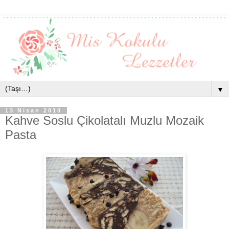
▼
13 Nisan 2010
Kahve Soslu Çikolatalı Muzlu Mozaik
Pasta