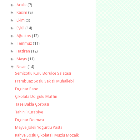
►
Aralık
(7)
►
Kasım
(8)
►
Ekim
(9)
►
Eylül
(14)
►
Ağustos
(13)
►
Temmuz
(11)
►
Haziran
(12)
►
Mayıs
(11)
▼
Nisan
(14)
Semizotlu Kuru Börülce Salatası
Frambuaz Soslu Sakızlı Muhallebi
Enginar Pane
Çikolata Dolgulu Muffin
Taze Bakla Çorbası
Tahinli Kurabiye
Enginar Dolması
Meyve Jöleli Yoğurtlu Pasta
Kahve Soslu Çikolatalı Muzlu Mozaik
Pasta