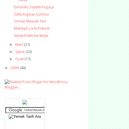
Dereotlu Zeytinli Poğaça
Sütlü Enginar Çorbası
Orman Meyveli Tart
Mahlepli Lorlu Pidecik
Antepfıstıklı Kurabiye
►
Mart
(21)
►
Şubat
(23)
►
Ocak
(17)
►
2009
(40)