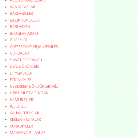
AİLE SOFRAMIZDAN
ARA SICAKLAR
BAKLAGİLLER
BALIK YEMEKLERİ
BAŞLARKEN
BLOGLAR ARASI
BÖREKLER
CHEESECAKELER;MUFFİNLER
ÇORBALAR
DAVET SOFRALARI
DENİZ ÜRÜNLERİ
ET YEMEKLERİ
ETKİNLİKLER
GEZERKEN GÖRDÜKLERİMİZ
GİRİT MUTFAĞINDAN
HAMUR İŞLERİ
İÇECEKLER
KAHVALTILIKLAR
KEKLER-PASTALAR
KURABİYELER
MAKARNA-PİLAVLAR