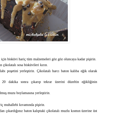
 için bisküvi hariç tüm malzemeleri göz göz oluncaya kadar pişirin.
n çikolatalı sosa bisküvileri kırın.
bı poşetini yerleştirin. Çikolatalı harcı baton kalıba eğik olarak
0 dakika sonra çıkarıp tekrar üzerini düzeltin eğikliğinin
ulmuş muzu boylamasına yerleştirin.
riç muhallebi kıvamında pişirin.
dan çıkardığınız baton kalıptaki çikolatalı muzlu kısmın üzerine üst