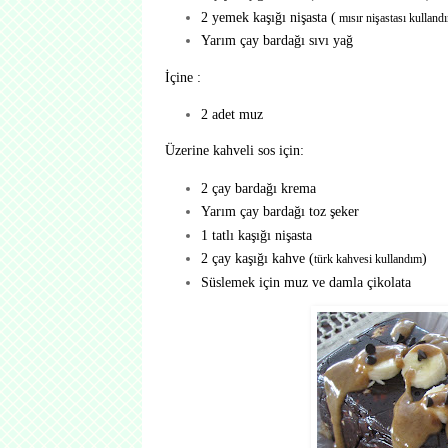
2 yemek kaşığı nişasta (
mısır nişastası kulland
Yarım çay bardağı sıvı yağ
İçine :
2 adet muz
Üzerine kahveli sos için:
2 çay bardağı krema
Yarım çay bardağı toz şeker
1 tatlı kaşığı nişasta
2 çay kaşığı kahve (
)
türk kahvesi kullandım
Süslemek için muz ve damla çikolata