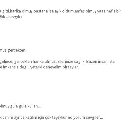
itti.harika olmuş.pastana ise aşık oldum.enfes olmuş yaaa nefis bir
ık ...sevgiler
olmus gercekten.
gelince; gercekten harika olmus! Ellerinize saglik. Bazen insan iste
e imkansiz degil, yeterki deneyelim birseyler.
muş güle güle kullan...
 canım ayrıca katılım için çok teşekkür ediyorum sevgiler...