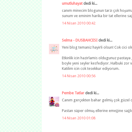
umutluhayat
dedi ki...
canım minecim blogunun tarzı çok hoşuma g
sunum ve eminim harika bir tat ellerine sağl
14 Nisan 2010 00:42
Selma - DUSBAHCESI
dedi ki...
Yeni blog temaniz hayirli olsun! Cok cici 
Etkinlik icin hazirlamis oldugunuz pastaya 
boyle yeni seyler kesfediyor. Halbuki zor v
Katilim icin cok tesekkur ediyorum.
14 Nisan 2010 00:56
Pembe Tatlar
dedi ki...
Canım gerçekten bahar gelmiş çok güzel ol
Pastan süper olmuş ellerine emeğine sağlık
14 Nisan 2010 01:08