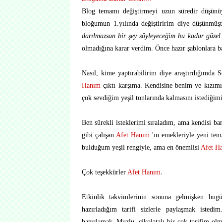
Blog temamı değiştirmeyi uzun süredir düşünüy
bloğumun 1.yılında değiştiririm diye düşünmü
darılmazsan bir şey söyleyeceğim bu kadar güzel 
olmadığına karar verdim. Önce hazır şablonlara 
Nasıl, kime yaptırabilirim diye araştırdığımda 
Hanım
çıktı karşıma.
Kendisine benim ve kızımın
çok sevdiğim yeşil tonlarında kalmasını istediğim
Ben sürekli isteklerimi sıraladım, ama kendisi ba
gibi çalışan
Afet Hanım
'ın emekleriyle yeni tem
bulduğum yeşil rengiyle,
ama en önemlisi
Afet H
Çok teşekkürler
Afet Hanım
.
Etkinlik takvimlerinin sonuna gelmişken bug
hazırladığım tarifi sizlerle paylaşmak isted
hazırlamak..Muzlu, çikolatalı bir çok tarifim ol