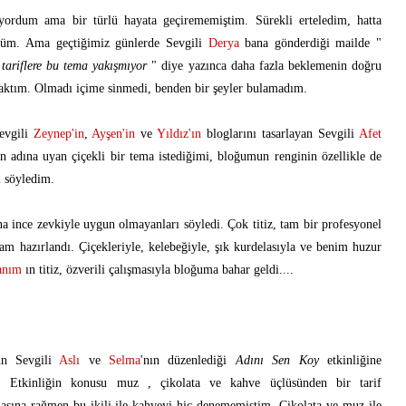
ordum ama bir türlü hayata geçirememiştim. Sürekli erteledim, hatta
ştüm. Ama geçtiğimiz günlerde Sevgili
Derya
bana gönderdiği mailde "
tariflere bu tema yakışmıyor
" diye yazınca daha fazla beklemenin doğru
baktım. Olmadı içime sinmedi, benden bir şeyler bulamadım.
Sevgili
Zeynep'in
,
Ayşen'in
ve
Yıldız'ın
bloglarını tasarlayan Sevgili
Afet
 adına uyan çiçekli bir tema istediğimi, bloğumun renginin özellikle de
i söyledim.
na ince zevkiyle uygun olmayanları söyledi. Çok titiz, tam bir profesyonel
am hazırlandı. Çiçekleriyle, kelebeğiyle, şık kurdelasıyla ve benim huzur
anım
ın titiz, özverili çalışmasıyla bloğuma bahar geldi....
ün Sevgili
Aslı
ve
Selma
'nın düzenlediği
Adını Sen Koy
etkinliğine
im. Etkinliğin konusu muz , çikolata ve kahve üçlüsünden bir tarif
masına rağmen bu ikili ile kahveyi hiç denememiştim. Çikolata ve muz ile