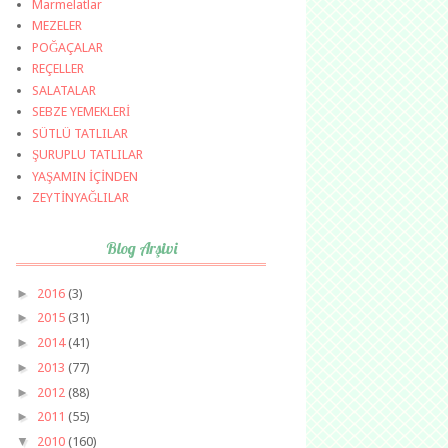
Marmelatlar
MEZELER
POĞAÇALAR
REÇELLER
SALATALAR
SEBZE YEMEKLERİ
SÜTLÜ TATLILAR
ŞURUPLU TATLILAR
YAŞAMIN İÇİNDEN
ZEYTİNYAĞLILAR
Blog Arşivi
►
2016
(3)
►
2015
(31)
►
2014
(41)
►
2013
(77)
►
2012
(88)
►
2011
(55)
▼
2010
(160)