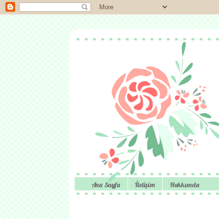
Ana Sayfa
İletişim
Hakkımda