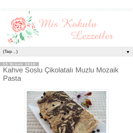
▼
13 Nisan 2010
Kahve Soslu Çikolatalı Muzlu Mozaik
Pasta