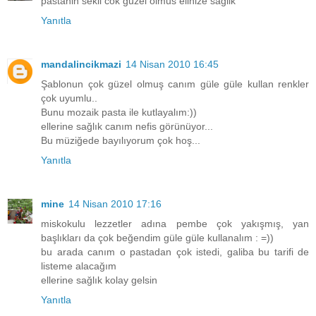
pastanin sekli cok guzel olmus elinize saglik
Yanıtla
mandalincikmazi
14 Nisan 2010 16:45
Şablonun çok güzel olmuş canım güle güle kullan renkler
çok uyumlu..
Bunu mozaik pasta ile kutlayalım:))
ellerine sağlık canım nefis görünüyor...
Bu müziğede bayılıyorum çok hoş...
Yanıtla
mine
14 Nisan 2010 17:16
miskokulu lezzetler adına pembe çok yakışmış, yan
başlıkları da çok beğendim güle güle kullanalım : =))
bu arada canım o pastadan çok istedi, galiba bu tarifi de
listeme alacağım
ellerine sağlık kolay gelsin
Yanıtla