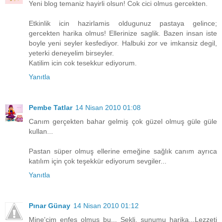
Yeni blog temaniz hayirli olsun! Cok cici olmus gercekten.
Etkinlik icin hazirlamis oldugunuz pastaya gelince;
gercekten harika olmus! Ellerinize saglik. Bazen insan iste
boyle yeni seyler kesfediyor. Halbuki zor ve imkansiz degil,
yeterki deneyelim birseyler.
Katilim icin cok tesekkur ediyorum.
Yanıtla
Pembe Tatlar
14 Nisan 2010 01:08
Canım gerçekten bahar gelmiş çok güzel olmuş güle güle
kullan...
Pastan süper olmuş ellerine emeğine sağlık canım ayrıca
katılım için çok teşekkür ediyorum sevgiler...
Yanıtla
Pınar Günay
14 Nisan 2010 01:12
Mine'cim enfes olmuş bu... Şekli, sunumu harika...Lezzeti