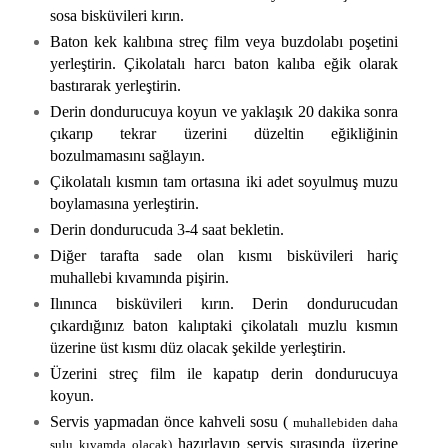
sosa bisküvileri kırın.
Baton kek kalıbına streç film veya buzdolabı poşetini
yerleştirin. Çikolatalı harcı baton kalıba eğik olarak
bastırarak yerleştirin.
Derin dondurucuya koyun ve yaklaşık 20 dakika sonra
çıkarıp tekrar üzerini düzeltin eğikliğinin
bozulmamasını sağlayın.
Çikolatalı kısmın tam ortasına iki adet soyulmuş muzu
boylamasına yerleştirin.
Derin dondurucuda 3-4 saat bekletin.
Diğer tarafta sade olan kısmı bisküvileri hariç
muhallebi kıvamında pişirin.
Ilınınca bisküvileri kırın. Derin dondurucudan
çıkardığınız baton kalıptaki çikolatalı muzlu kısmın
üzerine üst kısmı düz olacak şekilde yerleştirin.
Üzerini streç film ile kapatıp derin dondurucuya
koyun.
Servis yapmadan önce kahveli sosu (
muhallebiden daha
hazırlayıp servis sırasında üzerine
sulu kıvamda olacak)