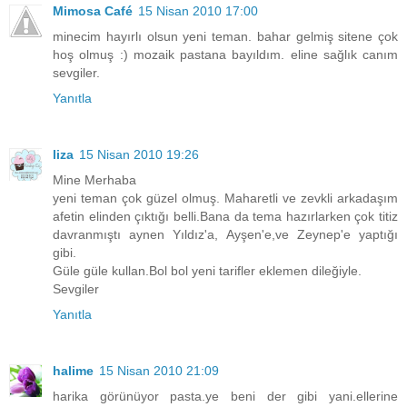
Mimosa Café
15 Nisan 2010 17:00
minecim hayırlı olsun yeni teman. bahar gelmiş sitene çok
hoş olmuş :) mozaik pastana bayıldım. eline sağlık canım
sevgiler.
Yanıtla
liza
15 Nisan 2010 19:26
Mine Merhaba
yeni teman çok güzel olmuş. Maharetli ve zevkli arkadaşım
afetin elinden çıktığı belli.Bana da tema hazırlarken çok titiz
davranmıştı aynen Yıldız'a, Ayşen'e,ve Zeynep'e yaptığı
gibi.
Güle güle kullan.Bol bol yeni tarifler eklemen dileğiyle.
Sevgiler
Yanıtla
halime
15 Nisan 2010 21:09
harika görünüyor pasta.ye beni der gibi yani.ellerine