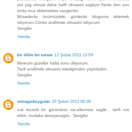
sivi yag olmasi daha hafif olmasini sagliyor.Yanliz ben son
anda muz eklemekten vazgectim.
Müsadenle önümüzdeki günlerde bloguma eklemek
istiyorum.Cünkü arsifimde olmasini istiyorum.
Sevgiler
Yanıtla
bir dilim bir tutam
12 Şubat 2011 13:59
Minecim güzelbir hafta sonu diliyorum..
Tarifi arsifimde olmasini istedigimden yayinladim.
Sevgiler
Yanıtla
vintageduygular
20 Şubat 2012 00:06
cok lezzetli bir görüntüsü var,ellerinize saglik... tarifi not
ettim, mutlaka deneyecegim.. Sevgiler
Yanıtla