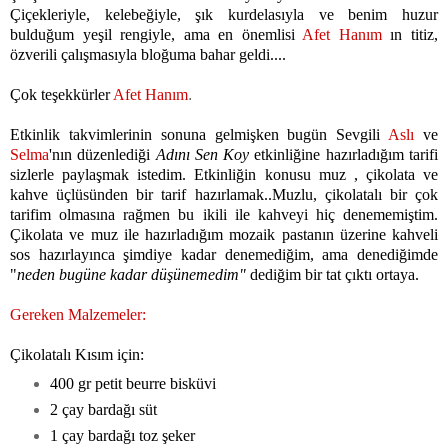
Çiçekleriyle, kelebeğiyle, şık kurdelasıyla ve benim huzur
bulduğum yeşil rengiyle,
ama en önemlisi
Afet Hanım
ın titiz,
özverili çalışmasıyla bloğuma bahar geldi....
Çok teşekkürler
Afet Hanım
.
Etkinlik takvimlerinin sonuna gelmişken bugün Sevgili
Aslı
ve
Selma
'nın düzenlediği
Adını Sen Koy
etkinliğine hazırladığım tarifi
sizlerle paylaşmak istedim. Etkinliğin konusu muz , çikolata ve
kahve üçlüsünden bir tarif hazırlamak..Muzlu, çikolatalı bir çok
tarifim olmasına rağmen bu ikili ile kahveyi hiç denememiştim.
Çikolata ve muz ile hazırladığım mozaik pastanın üzerine kahveli
sos hazırlayınca şimdiye kadar denemediğim, ama denediğimde
"
neden bugüne kadar düşünemedim"
dediğim bir tat çıktı ortaya.
Gereken Malzemeler:
Çikolatalı Kısım için:
400 gr petit beurre bisküvi
2 çay bardağı süt
1 çay bardağı toz şeker