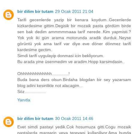
bir dilim bir tutam
29 Ocak 2011 21:04
Tarifi gecenlerde yazip bir kenara koydum..Gecenlerde
kizkardesime gittim.Degisik bir mozaik pasta gördüm birde
sen bak dedim ammmmmaaa tarif nerede..Kim yapmisti.?
Yok yok iki gün arama motorunda aradik durduk..Neyse
görüntü yok ama tarif var diye eve döner dönmez tarifi
kardesime gectim.
Simdi tarifi uygulayip donmasi icin bekliyorum.
Bu arada yine üsenmedim ve aradim.Hopp karsimdasin..
Ohhhhhhhhhhhhh..............!
Buda bana ders olsun.Birdaha blogdan bir sey yazarsam
blog adini kesinlikle not alacagim...
Söz..................
Yanıtla
bir dilim bir tutam
30 Ocak 2011 14:46
Evet simdi pastayi yedik.Cok hosumuza gitti.Cogu mozaik
pastalarda margarin veya tereyagi kullaniliyor.Ama bunda