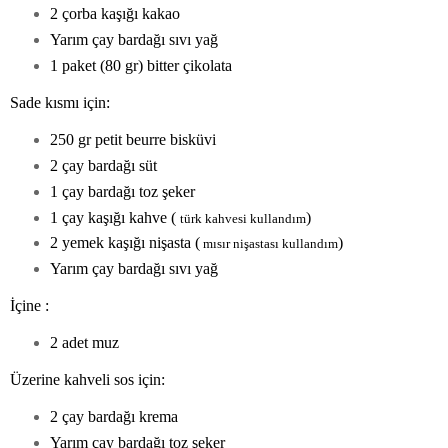
2 çorba kaşığı kakao
Yarım çay bardağı sıvı yağ
1 paket (80 gr) bitter çikolata
Sade kısmı için:
250 gr petit beurre bisküvi
2 çay bardağı süt
1 çay bardağı toz şeker
1 çay kaşığı kahve (
)
türk kahvesi kullandım
2 yemek kaşığı nişasta (
)
mısır nişastası kullandım
Yarım çay bardağı sıvı yağ
İçine :
2 adet muz
Üzerine kahveli sos için:
2 çay bardağı krema
Yarım çay bardağı toz şeker