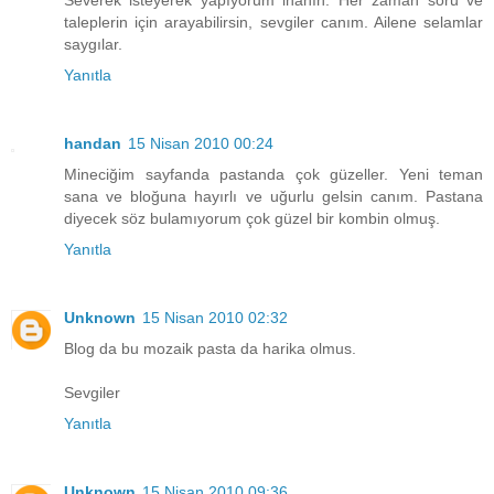
Severek isteyerek yapıyorum inanın. Her zaman soru ve
taleplerin için arayabilirsin, sevgiler canım. Ailene selamlar
saygılar.
Yanıtla
handan
15 Nisan 2010 00:24
Mineciğim sayfanda pastanda çok güzeller. Yeni teman
sana ve bloğuna hayırlı ve uğurlu gelsin canım. Pastana
diyecek söz bulamıyorum çok güzel bir kombin olmuş.
Yanıtla
Unknown
15 Nisan 2010 02:32
Blog da bu mozaik pasta da harika olmus.
Sevgiler
Yanıtla
Unknown
15 Nisan 2010 09:36