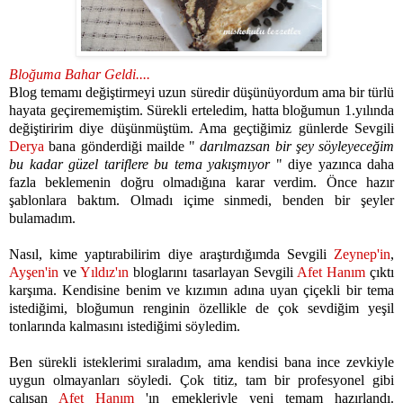
Bloğuma Bahar Geldi....
Blog temamı değiştirmeyi uzun süredir düşünüyordum ama bir türlü
hayata geçirememiştim. Sürekli erteledim, hatta bloğumun 1.yılında
değiştiririm diye düşünmüştüm. Ama geçtiğimiz günlerde Sevgili
Derya
bana gönderdiği mailde "
darılmazsan bir şey söyleyeceğim
bu kadar güzel tariflere bu tema yakışmıyor
" diye yazınca daha
fazla beklemenin doğru olmadığına karar verdim. Önce hazır
şablonlara baktım. Olmadı içime sinmedi, benden bir şeyler
bulamadım.
Nasıl, kime yaptırabilirim diye araştırdığımda Sevgili
Zeynep'in
,
Ayşen'in
ve
Yıldız'ın
bloglarını tasarlayan Sevgili
Afet Hanım
çıktı
karşıma.
Kendisine benim ve kızımın adına uyan çiçekli bir tema
istediğimi, bloğumun renginin özellikle de çok sevdiğim yeşil
tonlarında kalmasını istediğimi söyledim.
Ben sürekli isteklerimi sıraladım, ama kendisi bana ince zevkiyle
uygun olmayanları söyledi. Çok titiz, tam bir profesyonel gibi
çalışan
Afet Hanım
'ın emekleriyle yeni temam hazırlandı.