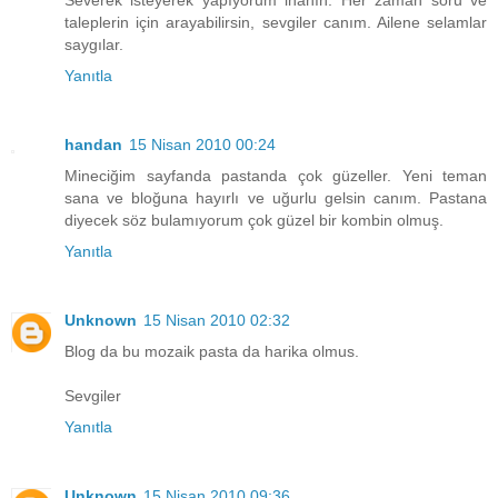
Severek isteyerek yapıyorum inanın. Her zaman soru ve
taleplerin için arayabilirsin, sevgiler canım. Ailene selamlar
saygılar.
Yanıtla
handan
15 Nisan 2010 00:24
Mineciğim sayfanda pastanda çok güzeller. Yeni teman
sana ve bloğuna hayırlı ve uğurlu gelsin canım. Pastana
diyecek söz bulamıyorum çok güzel bir kombin olmuş.
Yanıtla
Unknown
15 Nisan 2010 02:32
Blog da bu mozaik pasta da harika olmus.
Sevgiler
Yanıtla
Unknown
15 Nisan 2010 09:36