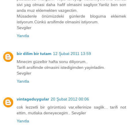
sivi yag olmasi daha hafif olmasini sagliyor.Yanliz ben son
anda muz eklemekten vazgectim.
Müsadenle önümüzdeki günlerde bloguma eklemek
istiyorum.Cünkü arsifimde olmasini istiyorum.
Sevgiler
Yanıtla
bir dilim bir tutam
12 Şubat 2011 13:59
Minecim güzelbir hafta sonu diliyorum..
Tarifi arsifimde olmasini istedigimden yayinladim.
Sevgiler
Yanıtla
vintageduygular
20 Şubat 2012 00:06
cok lezzetli bir görüntüsü var,ellerinize saglik... tarifi not
ettim, mutlaka deneyecegim.. Sevgiler
Yanıtla