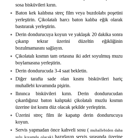
sosa bisküvileri kırın.
Baton kek kalıbına streç film veya buzdolabı poşetini
yerleştirin. Çikolatalı harcı baton kalıba eğik olarak
bastırarak yerleştirin.
Derin dondurucuya koyun ve yaklaşık 20 dakika sonra
çıkarıp tekrar üzerini düzeltin eğikliğinin
bozulmamasını sağlayın.
Çikolatalı kısmın tam ortasına iki adet soyulmuş muzu
boylamasına yerleştirin.
Derin dondurucuda 3-4 saat bekletin.
Diğer tarafta sade olan kısmı bisküvileri hariç
muhallebi kıvamında pişirin.
Ilınınca bisküvileri kırın. Derin dondurucudan
çıkardığınız baton kalıptaki çikolatalı muzlu kısmın
üzerine üst kısmı düz olacak şekilde yerleştirin.
Üzerini streç film ile kapatıp derin dondurucuya
koyun.
Servis yapmadan önce kahveli sosu (
muhallebiden daha
hazırlayıp servis sırasında üzerine
sulu kıvamda olacak)