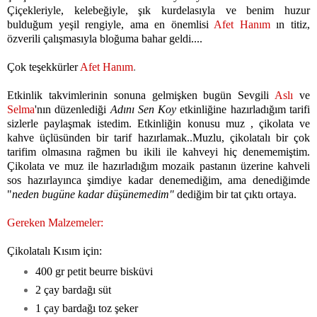
Çiçekleriyle, kelebeğiyle, şık kurdelasıyla ve benim huzur
bulduğum yeşil rengiyle,
ama en önemlisi
Afet Hanım
ın titiz,
özverili çalışmasıyla bloğuma bahar geldi....
Çok teşekkürler
Afet Hanım
.
Etkinlik takvimlerinin sonuna gelmişken bugün Sevgili
Aslı
ve
Selma
'nın düzenlediği
Adını Sen Koy
etkinliğine hazırladığım tarifi
sizlerle paylaşmak istedim. Etkinliğin konusu muz , çikolata ve
kahve üçlüsünden bir tarif hazırlamak..Muzlu, çikolatalı bir çok
tarifim olmasına rağmen bu ikili ile kahveyi hiç denememiştim.
Çikolata ve muz ile hazırladığım mozaik pastanın üzerine kahveli
sos hazırlayınca şimdiye kadar denemediğim, ama denediğimde
"
neden bugüne kadar düşünemedim"
dediğim bir tat çıktı ortaya.
Gereken Malzemeler:
Çikolatalı Kısım için:
400 gr petit beurre bisküvi
2 çay bardağı süt
1 çay bardağı toz şeker