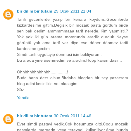
bir dilim bir tutam
29 Ocak 2011 21:04
Tarifi gecenlerde yazip bir kenara koydum..Gecenlerde
kizkardesime gittim.Degisik bir mozaik pasta gördüm birde
sen bak dedim ammmmmaaa tarif nerede..Kim yapmisti.?
Yok yok iki gün arama motorunda aradik durduk..Neyse
görüntü yok ama tarif var diye eve döner dönmez tarifi
kardesime gectim.
Simdi tarifi uygulayip donmasi icin bekliyorum.
Bu arada yine üsenmedim ve aradim.Hopp karsimdasin..
Ohhhhhhhhhhhhh..............!
Buda bana ders olsun.Birdaha blogdan bir sey yazarsam
blog adini kesinlikle not alacagim...
Söz..................
Yanıtla
bir dilim bir tutam
30 Ocak 2011 14:46
Evet simdi pastayi yedik.Cok hosumuza gitti.Cogu mozaik
pastalarda margarin veya tereyagi kullaniliyor.Ama bunda