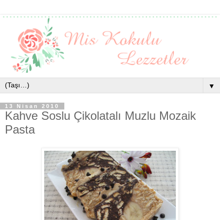
▼
13 Nisan 2010
Kahve Soslu Çikolatalı Muzlu Mozaik
Pasta