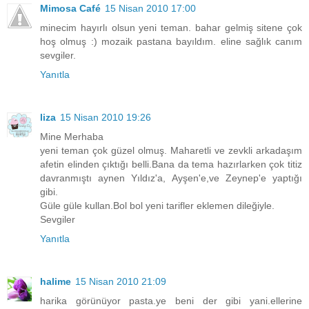
Mimosa Café
15 Nisan 2010 17:00
minecim hayırlı olsun yeni teman. bahar gelmiş sitene çok
hoş olmuş :) mozaik pastana bayıldım. eline sağlık canım
sevgiler.
Yanıtla
liza
15 Nisan 2010 19:26
Mine Merhaba
yeni teman çok güzel olmuş. Maharetli ve zevkli arkadaşım
afetin elinden çıktığı belli.Bana da tema hazırlarken çok titiz
davranmıştı aynen Yıldız'a, Ayşen'e,ve Zeynep'e yaptığı
gibi.
Güle güle kullan.Bol bol yeni tarifler eklemen dileğiyle.
Sevgiler
Yanıtla
halime
15 Nisan 2010 21:09
harika görünüyor pasta.ye beni der gibi yani.ellerine