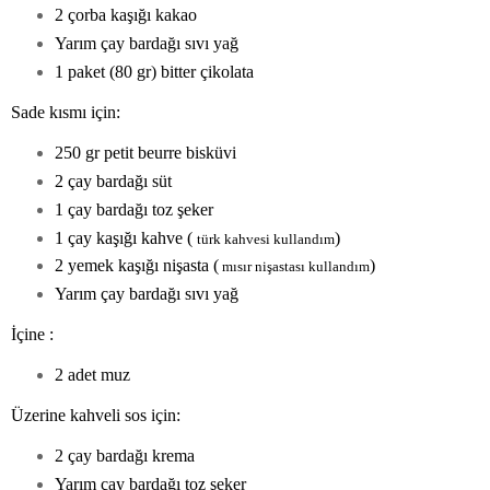
2 çorba kaşığı kakao
Yarım çay bardağı sıvı yağ
1 paket (80 gr) bitter çikolata
Sade kısmı için:
250 gr petit beurre bisküvi
2 çay bardağı süt
1 çay bardağı toz şeker
1 çay kaşığı kahve (
)
türk kahvesi kullandım
2 yemek kaşığı nişasta (
)
mısır nişastası kullandım
Yarım çay bardağı sıvı yağ
İçine :
2 adet muz
Üzerine kahveli sos için:
2 çay bardağı krema
Yarım çay bardağı toz şeker