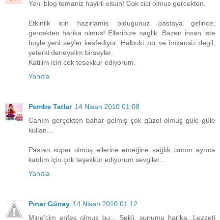
Yeni blog temaniz hayirli olsun! Cok cici olmus gercekten.
Etkinlik icin hazirlamis oldugunuz pastaya gelince;
gercekten harika olmus! Ellerinize saglik. Bazen insan iste
boyle yeni seyler kesfediyor. Halbuki zor ve imkansiz degil,
yeterki deneyelim birseyler.
Katilim icin cok tesekkur ediyorum.
Yanıtla
Pembe Tatlar
14 Nisan 2010 01:08
Canım gerçekten bahar gelmiş çok güzel olmuş güle güle
kullan...
Pastan süper olmuş ellerine emeğine sağlık canım ayrıca
katılım için çok teşekkür ediyorum sevgiler...
Yanıtla
Pınar Günay
14 Nisan 2010 01:12
Mine'cim enfes olmuş bu... Şekli, sunumu harika...Lezzeti