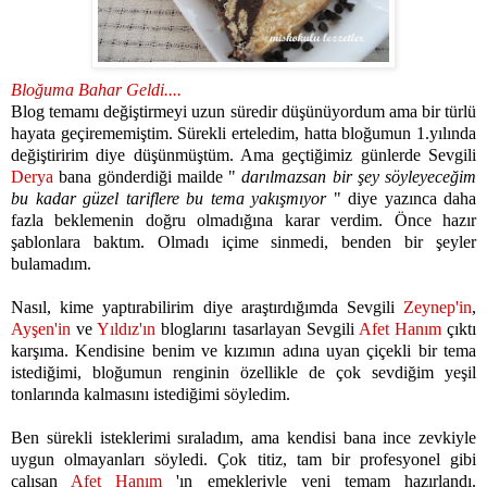
Bloğuma Bahar Geldi....
Blog temamı değiştirmeyi uzun süredir düşünüyordum ama bir türlü
hayata geçirememiştim. Sürekli erteledim, hatta bloğumun 1.yılında
değiştiririm diye düşünmüştüm. Ama geçtiğimiz günlerde Sevgili
Derya
bana gönderdiği mailde "
darılmazsan bir şey söyleyeceğim
bu kadar güzel tariflere bu tema yakışmıyor
" diye yazınca daha
fazla beklemenin doğru olmadığına karar verdim. Önce hazır
şablonlara baktım. Olmadı içime sinmedi, benden bir şeyler
bulamadım.
Nasıl, kime yaptırabilirim diye araştırdığımda Sevgili
Zeynep'in
,
Ayşen'in
ve
Yıldız'ın
bloglarını tasarlayan Sevgili
Afet Hanım
çıktı
karşıma.
Kendisine benim ve kızımın adına uyan çiçekli bir tema
istediğimi, bloğumun renginin özellikle de çok sevdiğim yeşil
tonlarında kalmasını istediğimi söyledim.
Ben sürekli isteklerimi sıraladım, ama kendisi bana ince zevkiyle
uygun olmayanları söyledi. Çok titiz, tam bir profesyonel gibi
çalışan
Afet Hanım
'ın emekleriyle yeni temam hazırlandı.