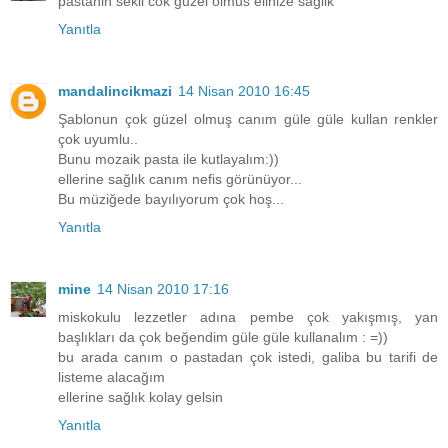
pastanin sekli cok guzel olmus elinize saglik
Yanıtla
mandalincikmazi
14 Nisan 2010 16:45
Şablonun çok güzel olmuş canım güle güle kullan renkler
çok uyumlu..
Bunu mozaik pasta ile kutlayalım:))
ellerine sağlık canım nefis görünüyor...
Bu müziğede bayılıyorum çok hoş...
Yanıtla
mine
14 Nisan 2010 17:16
miskokulu lezzetler adına pembe çok yakışmış, yan
başlıkları da çok beğendim güle güle kullanalım : =))
bu arada canım o pastadan çok istedi, galiba bu tarifi de
listeme alacağım
ellerine sağlık kolay gelsin
Yanıtla