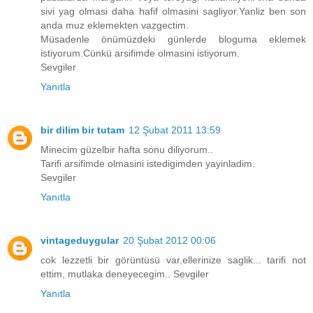
sivi yag olmasi daha hafif olmasini sagliyor.Yanliz ben son
anda muz eklemekten vazgectim.
Müsadenle önümüzdeki günlerde bloguma eklemek
istiyorum.Cünkü arsifimde olmasini istiyorum.
Sevgiler
Yanıtla
bir dilim bir tutam
12 Şubat 2011 13:59
Minecim güzelbir hafta sonu diliyorum..
Tarifi arsifimde olmasini istedigimden yayinladim.
Sevgiler
Yanıtla
vintageduygular
20 Şubat 2012 00:06
cok lezzetli bir görüntüsü var,ellerinize saglik... tarifi not
ettim, mutlaka deneyecegim.. Sevgiler
Yanıtla