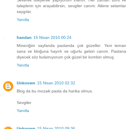
Severek isteyerek yapıyorum inanın. Her zaman soru ve
taleplerin için arayabilirsin, sevgiler canım. Ailene selamlar
saygılar.
Yanıtla
handan
15 Nisan 2010 00:24
Mineciğim sayfanda pastanda çok güzeller. Yeni teman
sana ve bloğuna hayırlı ve uğurlu gelsin canım. Pastana
diyecek söz bulamıyorum çok güzel bir kombin olmuş.
Yanıtla
Unknown
15 Nisan 2010 02:32
Blog da bu mozaik pasta da harika olmus.
Sevgiler
Yanıtla
Unknown
15 Nisan 2010 09:36