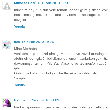
Mimosa Café
15 Nisan 2010 17:00
minecim hayırlı olsun yeni teman. bahar gelmiş sitene çok
hoş olmuş :) mozaik pastana bayıldım. eline sağlık canım
sevgiler.
Yanıtla
liza
15 Nisan 2010 19:26
Mine Merhaba
yeni teman çok güzel olmuş. Maharetli ve zevkli arkadaşım
afetin elinden çıktığı belli.Bana da tema hazırlarken çok titiz
davranmıştı aynen Yıldız'a, Ayşen'e,ve Zeynep'e yaptığı
gibi.
Güle güle kullan.Bol bol yeni tarifler eklemen dileğiyle.
Sevgiler
Yanıtla
halime
15 Nisan 2010 21:09
harika görünüyor pasta.ye beni der gibi yani.ellerine