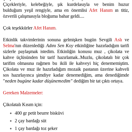
Çiçekleriyle, kelebeğiyle, şık kurdelasıyla ve benim huzur
bulduğum yeşil rengiyle,
ama en önemlisi
Afet Hanım
ın titiz,
özverili çalışmasıyla bloğuma bahar geldi....
Çok teşekkürler
Afet Hanım
.
Etkinlik takvimlerinin sonuna gelmişken bugün Sevgili
Aslı
ve
Selma
'nın düzenlediği
Adını Sen Koy
etkinliğine hazırladığım tarifi
sizlerle paylaşmak istedim. Etkinliğin konusu muz , çikolata ve
kahve üçlüsünden bir tarif hazırlamak..Muzlu, çikolatalı bir çok
tarifim olmasına rağmen bu ikili ile kahveyi hiç denememiştim.
Çikolata ve muz ile hazırladığım mozaik pastanın üzerine kahveli
sos hazırlayınca şimdiye kadar denemediğim, ama denediğimde
"
neden bugüne kadar düşünemedim"
dediğim bir tat çıktı ortaya.
Gereken Malzemeler:
Çikolatalı Kısım için:
400 gr petit beurre bisküvi
2 çay bardağı süt
1 çay bardağı toz şeker