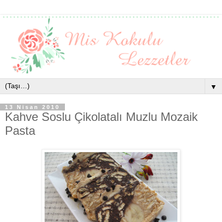
▼
13 Nisan 2010
Kahve Soslu Çikolatalı Muzlu Mozaik
Pasta