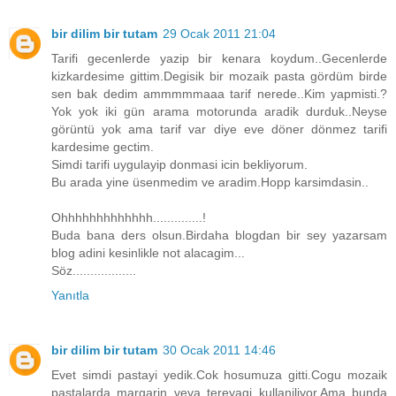
bir dilim bir tutam
29 Ocak 2011 21:04
Tarifi gecenlerde yazip bir kenara koydum..Gecenlerde
kizkardesime gittim.Degisik bir mozaik pasta gördüm birde
sen bak dedim ammmmmaaa tarif nerede..Kim yapmisti.?
Yok yok iki gün arama motorunda aradik durduk..Neyse
görüntü yok ama tarif var diye eve döner dönmez tarifi
kardesime gectim.
Simdi tarifi uygulayip donmasi icin bekliyorum.
Bu arada yine üsenmedim ve aradim.Hopp karsimdasin..
Ohhhhhhhhhhhhh..............!
Buda bana ders olsun.Birdaha blogdan bir sey yazarsam
blog adini kesinlikle not alacagim...
Söz..................
Yanıtla
bir dilim bir tutam
30 Ocak 2011 14:46
Evet simdi pastayi yedik.Cok hosumuza gitti.Cogu mozaik
pastalarda margarin veya tereyagi kullaniliyor.Ama bunda