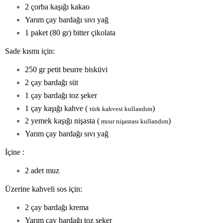
2 çorba kaşığı kakao
Yarım çay bardağı sıvı yağ
1 paket (80 gr) bitter çikolata
Sade kısmı için:
250 gr petit beurre bisküvi
2 çay bardağı süt
1 çay bardağı toz şeker
1 çay kaşığı kahve (
)
türk kahvesi kullandım
2 yemek kaşığı nişasta (
)
mısır nişastası kullandım
Yarım çay bardağı sıvı yağ
İçine :
2 adet muz
Üzerine kahveli sos için:
2 çay bardağı krema
Yarım çay bardağı toz şeker