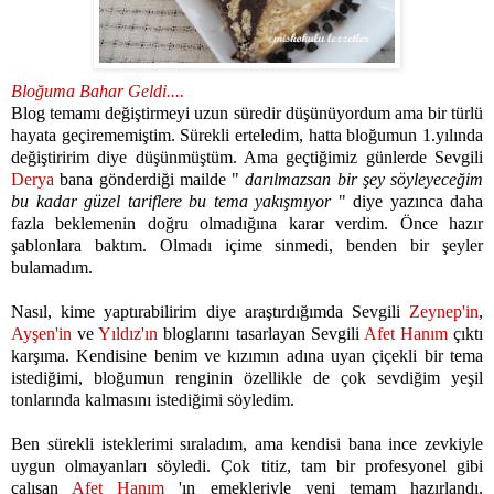
Bloğuma Bahar Geldi....
Blog temamı değiştirmeyi uzun süredir düşünüyordum ama bir türlü
hayata geçirememiştim. Sürekli erteledim, hatta bloğumun 1.yılında
değiştiririm diye düşünmüştüm. Ama geçtiğimiz günlerde Sevgili
Derya
bana gönderdiği mailde "
darılmazsan bir şey söyleyeceğim
bu kadar güzel tariflere bu tema yakışmıyor
" diye yazınca daha
fazla beklemenin doğru olmadığına karar verdim. Önce hazır
şablonlara baktım. Olmadı içime sinmedi, benden bir şeyler
bulamadım.
Nasıl, kime yaptırabilirim diye araştırdığımda Sevgili
Zeynep'in
,
Ayşen'in
ve
Yıldız'ın
bloglarını tasarlayan Sevgili
Afet Hanım
çıktı
karşıma.
Kendisine benim ve kızımın adına uyan çiçekli bir tema
istediğimi, bloğumun renginin özellikle de çok sevdiğim yeşil
tonlarında kalmasını istediğimi söyledim.
Ben sürekli isteklerimi sıraladım, ama kendisi bana ince zevkiyle
uygun olmayanları söyledi. Çok titiz, tam bir profesyonel gibi
çalışan
Afet Hanım
'ın emekleriyle yeni temam hazırlandı.