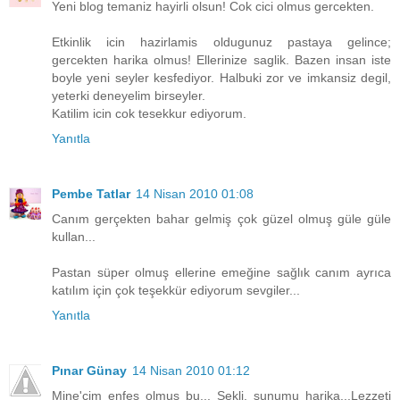
Yeni blog temaniz hayirli olsun! Cok cici olmus gercekten.
Etkinlik icin hazirlamis oldugunuz pastaya gelince;
gercekten harika olmus! Ellerinize saglik. Bazen insan iste
boyle yeni seyler kesfediyor. Halbuki zor ve imkansiz degil,
yeterki deneyelim birseyler.
Katilim icin cok tesekkur ediyorum.
Yanıtla
Pembe Tatlar
14 Nisan 2010 01:08
Canım gerçekten bahar gelmiş çok güzel olmuş güle güle
kullan...
Pastan süper olmuş ellerine emeğine sağlık canım ayrıca
katılım için çok teşekkür ediyorum sevgiler...
Yanıtla
Pınar Günay
14 Nisan 2010 01:12
Mine'cim enfes olmuş bu... Şekli, sunumu harika...Lezzeti