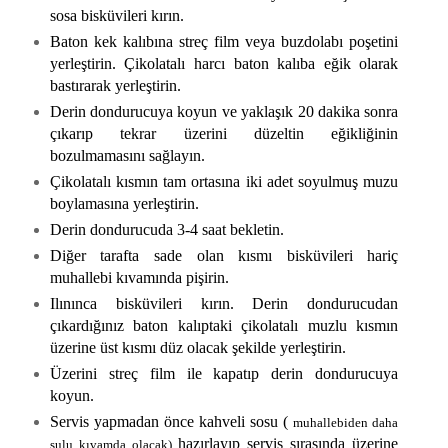
sosa bisküvileri kırın.
Baton kek kalıbına streç film veya buzdolabı poşetini
yerleştirin. Çikolatalı harcı baton kalıba eğik olarak
bastırarak yerleştirin.
Derin dondurucuya koyun ve yaklaşık 20 dakika sonra
çıkarıp tekrar üzerini düzeltin eğikliğinin
bozulmamasını sağlayın.
Çikolatalı kısmın tam ortasına iki adet soyulmuş muzu
boylamasına yerleştirin.
Derin dondurucuda 3-4 saat bekletin.
Diğer tarafta sade olan kısmı bisküvileri hariç
muhallebi kıvamında pişirin.
Ilınınca bisküvileri kırın. Derin dondurucudan
çıkardığınız baton kalıptaki çikolatalı muzlu kısmın
üzerine üst kısmı düz olacak şekilde yerleştirin.
Üzerini streç film ile kapatıp derin dondurucuya
koyun.
Servis yapmadan önce kahveli sosu (
muhallebiden daha
hazırlayıp servis sırasında üzerine
sulu kıvamda olacak)