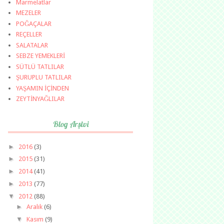
Marmelatlar
MEZELER
POĞAÇALAR
REÇELLER
SALATALAR
SEBZE YEMEKLERİ
SÜTLÜ TATLILAR
ŞURUPLU TATLILAR
YAŞAMIN İÇİNDEN
ZEYTİNYAĞLILAR
Blog Arşivi
►
2016
(3)
►
2015
(31)
►
2014
(41)
►
2013
(77)
▼
2012
(88)
►
Aralık
(6)
▼
Kasım
(9)