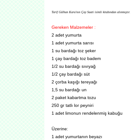
Tarif Gülhan Kara'nın Çay Saati isimli kitabından alınmıştır.
Gereken Malzemeler :
2 adet yumurta
1 adet yumurta sarısı
1 su bardağı toz şeker
1 çay bardağı toz badem
1/2 su bardağı sıvıyağ
1/2 çay bardağı süt
2 çorba kaşığı tereyağı
1,5 su bardağı un
2 paket kabartma tozu
250 gr tatlı lor peyniri
1 adet limonun rendelenmiş kabuğu
Üzerine:
1 adet yumurtanın beyazı