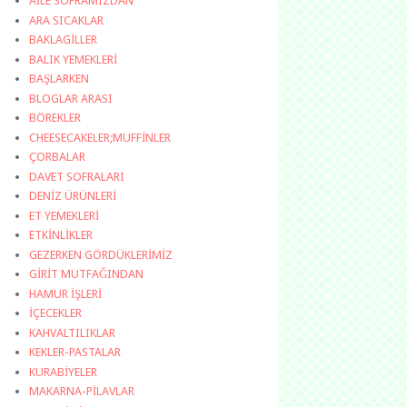
AİLE SOFRAMIZDAN
ARA SICAKLAR
BAKLAGİLLER
BALIK YEMEKLERİ
BAŞLARKEN
BLOGLAR ARASI
BÖREKLER
CHEESECAKELER;MUFFİNLER
ÇORBALAR
DAVET SOFRALARI
DENİZ ÜRÜNLERİ
ET YEMEKLERİ
ETKİNLİKLER
GEZERKEN GÖRDÜKLERİMİZ
GİRİT MUTFAĞINDAN
HAMUR İŞLERİ
İÇECEKLER
KAHVALTILIKLAR
KEKLER-PASTALAR
KURABİYELER
MAKARNA-PİLAVLAR