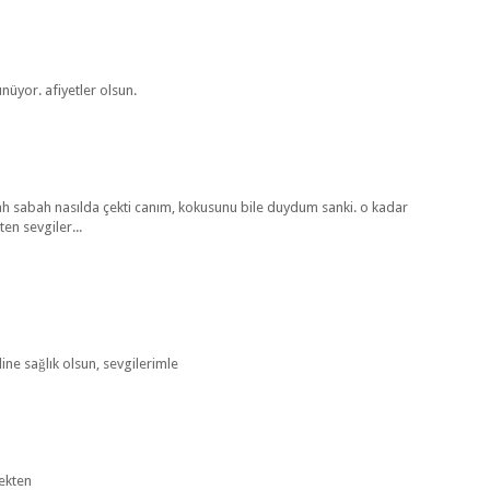
ünüyor. afiyetler olsun.
ah sabah nasılda çekti canım, kokusunu bile duydum sanki. o kadar
ten sevgiler...
line sağlık olsun, sevgilerimle
çekten