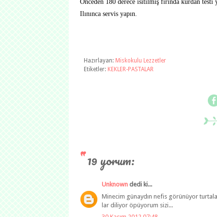
Önceden 180 derece ısıtılmış fırında kürdan testi 
Ilınınca servis yapın.
Hazırlayan:
Miskokulu Lezzetler
Etiketler:
KEKLER-PASTALAR
19 yorum:
Unknown
dedi ki...
Minecim günaydın nefis görünüyor turtalar 
lar diliyor öpüyorum sizi...
30 Kasım 2012 07:48