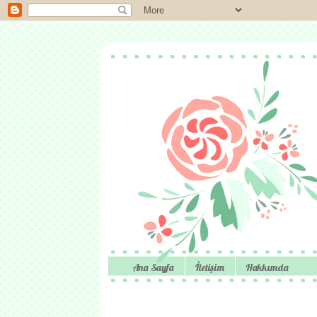
Ana Sayfa
İletişim
Hakkımda