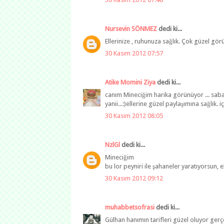
Nursevin SÖNMEZ
dedi ki...
Ellerinize , ruhunuza sağlık. Çok güzel gör
30 Kasım 2012 07:57
Atike Momini Ziya
dedi ki...
canım Mineciğim harika görünüyor ... sab
yanii...:)ellerine güzel paylaşımına sağlık. iç
30 Kasım 2012 08:05
NzlGl
dedi ki...
Mineciğim
bu lor peyniri ile şahaneler yaratıyorsun, e
30 Kasım 2012 09:12
muhabbetsofrasi
dedi ki...
Gülhan hanımın tarifleri güzel oluyor ger