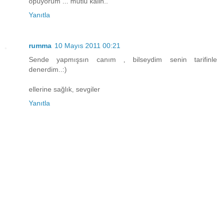
öpüyorum ... mutlu kalin..
Yanıtla
rumma
10 Mayıs 2011 00:21
Sende yapmışsın canım , bilseydim senin tarifinle
denerdim..:)
ellerine sağlık, sevgiler
Yanıtla