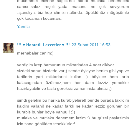
mükemmel ellerine sağlık.not alındı mutlaka denenecek
canısı..sakız reçeli yada macunu ne çok seviyorum
..şanslıyız biz hep elimizin altında...öpüldünüz mügüşümle
çok kocaman kocaman...
Yanıtla
!!! ♥ Hasretli Lezzetler ♥ !!!
23 Şubat 2011 16:53
merhabalar canim:)
verdigim krep hamurunun miktarindan 4 adet cikiyor..
sizdeki sorun bizdede var;) sende öyleyse benim gibi yap ve
tariflerin yari miktarlarini kullan :) böylece hem arta
kalacagindan üzülmez,hem her daim lezziz yemekler
hazirlayabilir ve fazla gereksiz zamaninida almaz ;)
simdi gelelim bu harika kurabiyelere!! bende burada takildim
kaldim vallahi! ne kadar farkli ne kadar lezziz görünen bir
kurabis bunlar böyle yahuu!! ;))
mutlaka ve mutlaka denemem lazim :) bu güzel paylasimin
icin sana gönülden tesekkürler!