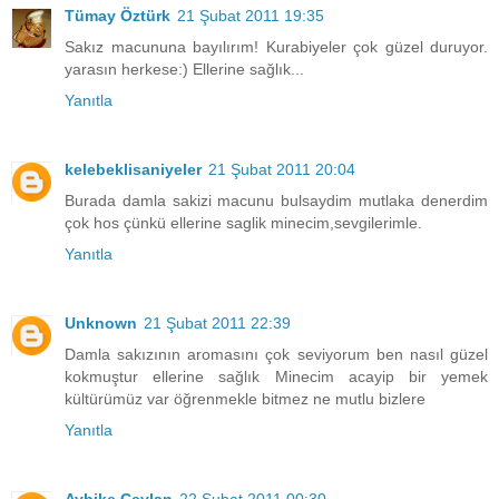
Tümay Öztürk
21 Şubat 2011 19:35
Sakız macununa bayılırım! Kurabiyeler çok güzel duruyor.
yarasın herkese:) Ellerine sağlık...
Yanıtla
kelebeklisaniyeler
21 Şubat 2011 20:04
Burada damla sakizi macunu bulsaydim mutlaka denerdim
çok hos çünkü ellerine saglik minecim,sevgilerimle.
Yanıtla
Unknown
21 Şubat 2011 22:39
Damla sakızının aromasını çok seviyorum ben nasıl güzel
kokmuştur ellerine sağlık Minecim acayip bir yemek
kültürümüz var öğrenmekle bitmez ne mutlu bizlere
Yanıtla
Aybike Ceylan
22 Şubat 2011 00:30