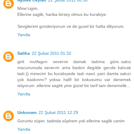
Mine'cigim,
Ellerine saglik, harika birsey olmus bu kurabiye.
Sevgilerimi gonderiyorum ve de guzel bir hafta diliyorum.
Yanıtla
Saliha
22 Şubat 2011 01:32
girit mutfagını severım damak tadıma göre..sakız
macununuda severım ama baskın degılde gerıde kalıcak
tadı:)) minecim bu kurabıyede tadı nasıl..yani damla sakızı
çok baskınmı? yoksa hafif bir kokusumu var denemek
istiyorum..ellerine saglık yine güzel bir tarif tam denemelik...
Yanıtla
Unknown
22 Şubat 2011 12:29
Goruntu süper, tadinda sûphem yok ellerine saglik canim
Yanıtla