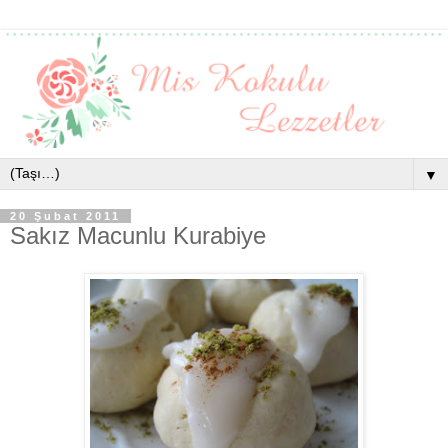
▼
20 Şubat 2011
Sakız Macunlu Kurabiye