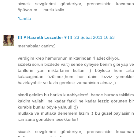
sicacik sevgilerimi gönderiyor, prensesinide kocaman
öpüyorum ... mutlu kalin..
Yanıtla
!!! ♥ Hasretli Lezzetler ♥ !!!
23 Şubat 2011 16:53
merhabalar canim:)
verdigim krep hamurunun miktarindan 4 adet cikiyor..
sizdeki sorun bizdede var;) sende öyleyse benim gibi yap ve
tariflerin yari miktarlarini kullan :) böylece hem arta
kalacagindan üzülmez,hem her daim lezziz yemekler
hazirlayabilir ve fazla gereksiz zamaninida almaz ;)
simdi gelelim bu harika kurabiyelere!! bende burada takildim
kaldim vallahi! ne kadar farkli ne kadar lezziz görünen bir
kurabis bunlar böyle yahuu!! ;))
mutlaka ve mutlaka denemem lazim :) bu güzel paylasimin
icin sana gönülden tesekkürler!
sicacik sevgilerimi gönderiyor, prensesinide kocaman