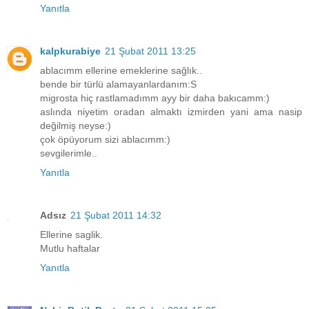
Yanıtla
kalpkurabiye
21 Şubat 2011 13:25
ablacımm ellerine emeklerine sağlık..
bende bir türlü alamayanlardanım:S
migrosta hiç rastlamadımm ayy bir daha bakıcamm:)
aslında niyetim oradan almaktı izmirden yani ama nasip
değilmiş neyse:)
çok öpüyorum sizi ablacımm:)
sevgilerimle..
Yanıtla
Adsız
21 Şubat 2011 14:32
Ellerine saglik.
Mutlu haftalar
Yanıtla