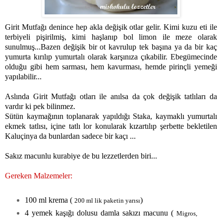
Girit Mutfağı denince hep akla değişik otlar gelir. Kimi kuzu eti ile
terbiyeli pişirilmiş, kimi haşlanıp bol limon ile meze olarak
sunulmuş...Bazen değişik bir ot kavrulup tek başına ya da bir kaç
yumurta kırılıp yumurtalı olarak karşınıza çıkabilir. Ebegümecinde
olduğu gibi hem sarması, hem kavurması, hemde pirinçli yemeği
yapılabilir...
Aslında Girit Mutfağı otları ile anılsa da çok değişik tatlıları da
vardır ki pek bilinmez.
Sütün kaymağının toplanarak yapıldığı Staka, kaymaklı yumurtalı
ekmek tatlısı, içine tatlı lor konularak kızartılıp şerbette bekletilen
Kaluçinya da bunlardan sadece bir kaçı ...
Sakız macunlu kurabiye de bu lezzetlerden biri...
Gereken Malzemeler:
100 ml krema (
)
200 ml lik paketin yarısı
4 yemek kaşığı dolusu damla sakızı macunu (
Migros,