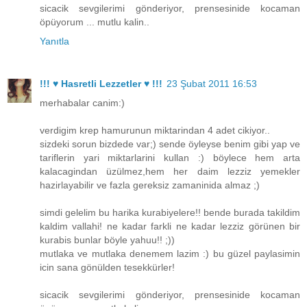
sicacik sevgilerimi gönderiyor, prensesinide kocaman
öpüyorum ... mutlu kalin..
Yanıtla
!!! ♥ Hasretli Lezzetler ♥ !!!
23 Şubat 2011 16:53
merhabalar canim:)
verdigim krep hamurunun miktarindan 4 adet cikiyor..
sizdeki sorun bizdede var;) sende öyleyse benim gibi yap ve
tariflerin yari miktarlarini kullan :) böylece hem arta
kalacagindan üzülmez,hem her daim lezziz yemekler
hazirlayabilir ve fazla gereksiz zamaninida almaz ;)
simdi gelelim bu harika kurabiyelere!! bende burada takildim
kaldim vallahi! ne kadar farkli ne kadar lezziz görünen bir
kurabis bunlar böyle yahuu!! ;))
mutlaka ve mutlaka denemem lazim :) bu güzel paylasimin
icin sana gönülden tesekkürler!
sicacik sevgilerimi gönderiyor, prensesinide kocaman