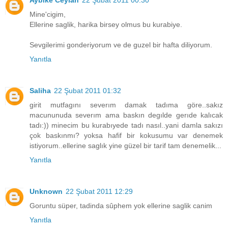
Mine'cigim,
Ellerine saglik, harika birsey olmus bu kurabiye.
Sevgilerimi gonderiyorum ve de guzel bir hafta diliyorum.
Yanıtla
Saliha
22 Şubat 2011 01:32
girit mutfagını severım damak tadıma göre..sakız
macununuda severım ama baskın degılde gerıde kalıcak
tadı:)) minecim bu kurabıyede tadı nasıl..yani damla sakızı
çok baskınmı? yoksa hafif bir kokusumu var denemek
istiyorum..ellerine saglık yine güzel bir tarif tam denemelik...
Yanıtla
Unknown
22 Şubat 2011 12:29
Goruntu süper, tadinda sûphem yok ellerine saglik canim
Yanıtla