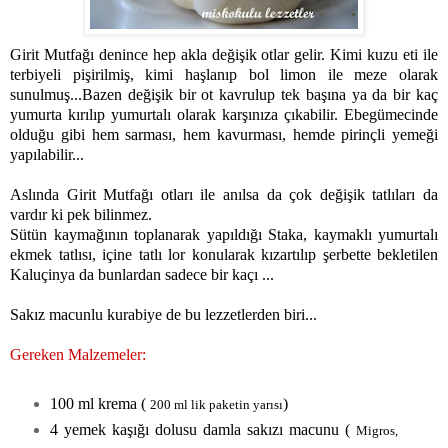
Girit Mutfağı denince hep akla değişik otlar gelir. Kimi kuzu eti ile
terbiyeli pişirilmiş, kimi haşlanıp bol limon ile meze olarak
sunulmuş...Bazen değişik bir ot kavrulup tek başına ya da bir kaç
yumurta kırılıp yumurtalı olarak karşınıza çıkabilir. Ebegümecinde
olduğu gibi hem sarması, hem kavurması, hemde pirinçli yemeği
yapılabilir...
Aslında Girit Mutfağı otları ile anılsa da çok değişik tatlıları da
vardır ki pek bilinmez.
Sütün kaymağının toplanarak yapıldığı Staka, kaymaklı yumurtalı
ekmek tatlısı, içine tatlı lor konularak kızartılıp şerbette bekletilen
Kaluçinya da bunlardan sadece bir kaçı ...
Sakız macunlu kurabiye de bu lezzetlerden biri...
Gereken Malzemeler:
100 ml krema (
)
200 ml lik paketin yarısı
4 yemek kaşığı dolusu damla sakızı macunu (
Migros,