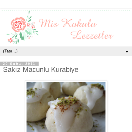
▼
20 Şubat 2011
Sakız Macunlu Kurabiye