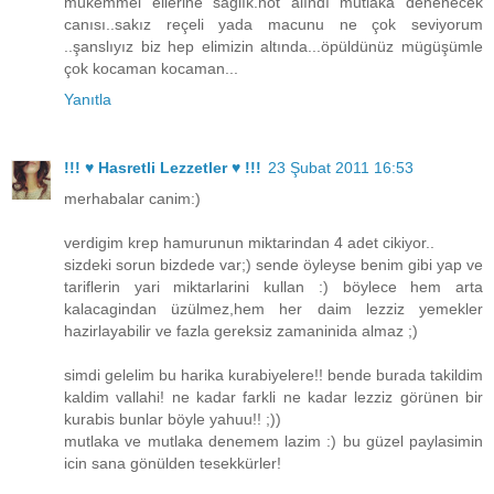
mükemmel ellerine sağlık.not alındı mutlaka denenecek
canısı..sakız reçeli yada macunu ne çok seviyorum
..şanslıyız biz hep elimizin altında...öpüldünüz mügüşümle
çok kocaman kocaman...
Yanıtla
!!! ♥ Hasretli Lezzetler ♥ !!!
23 Şubat 2011 16:53
merhabalar canim:)
verdigim krep hamurunun miktarindan 4 adet cikiyor..
sizdeki sorun bizdede var;) sende öyleyse benim gibi yap ve
tariflerin yari miktarlarini kullan :) böylece hem arta
kalacagindan üzülmez,hem her daim lezziz yemekler
hazirlayabilir ve fazla gereksiz zamaninida almaz ;)
simdi gelelim bu harika kurabiyelere!! bende burada takildim
kaldim vallahi! ne kadar farkli ne kadar lezziz görünen bir
kurabis bunlar böyle yahuu!! ;))
mutlaka ve mutlaka denemem lazim :) bu güzel paylasimin
icin sana gönülden tesekkürler!