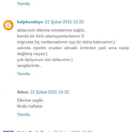
Yanıtla
kalpkurabiye
21 Şubat 2011 13:25
ablacımm ellerine emeklerine sağlık..
bende bir türlü alamayanlardanım:S
migrosta hiç rastlamadımm ayy bir daha bakıcamm:)
aslında niyetim oradan almaktı izmirden yani ama nasip
değilmiş neyse:)
çok öpüyorum sizi ablacımm:)
sevgilerimle..
Yanıtla
Adsız
21 Şubat 2011 14:32
Ellerine saglik.
Mutlu haftalar
Yanıtla