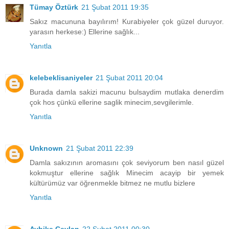
Tümay Öztürk
21 Şubat 2011 19:35
Sakız macununa bayılırım! Kurabiyeler çok güzel duruyor.
yarasın herkese:) Ellerine sağlık...
Yanıtla
kelebeklisaniyeler
21 Şubat 2011 20:04
Burada damla sakizi macunu bulsaydim mutlaka denerdim
çok hos çünkü ellerine saglik minecim,sevgilerimle.
Yanıtla
Unknown
21 Şubat 2011 22:39
Damla sakızının aromasını çok seviyorum ben nasıl güzel
kokmuştur ellerine sağlık Minecim acayip bir yemek
kültürümüz var öğrenmekle bitmez ne mutlu bizlere
Yanıtla
Aybike Ceylan
22 Şubat 2011 00:30