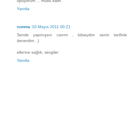
öpüyorum ... mutlu kalin..
Yanıtla
rumma
10 Mayıs 2011 00:21
Sende yapmışsın canım , bilseydim senin tarifinle
denerdim..:)
ellerine sağlık, sevgiler
Yanıtla