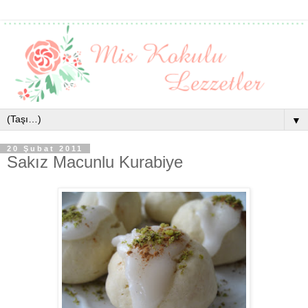
▼
20 Şubat 2011
Sakız Macunlu Kurabiye