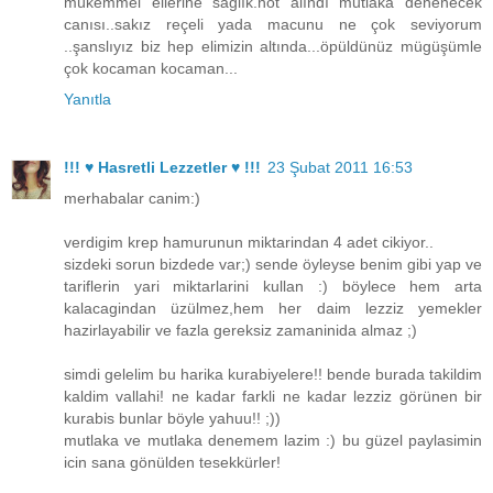
mükemmel ellerine sağlık.not alındı mutlaka denenecek
canısı..sakız reçeli yada macunu ne çok seviyorum
..şanslıyız biz hep elimizin altında...öpüldünüz mügüşümle
çok kocaman kocaman...
Yanıtla
!!! ♥ Hasretli Lezzetler ♥ !!!
23 Şubat 2011 16:53
merhabalar canim:)
verdigim krep hamurunun miktarindan 4 adet cikiyor..
sizdeki sorun bizdede var;) sende öyleyse benim gibi yap ve
tariflerin yari miktarlarini kullan :) böylece hem arta
kalacagindan üzülmez,hem her daim lezziz yemekler
hazirlayabilir ve fazla gereksiz zamaninida almaz ;)
simdi gelelim bu harika kurabiyelere!! bende burada takildim
kaldim vallahi! ne kadar farkli ne kadar lezziz görünen bir
kurabis bunlar böyle yahuu!! ;))
mutlaka ve mutlaka denemem lazim :) bu güzel paylasimin
icin sana gönülden tesekkürler!