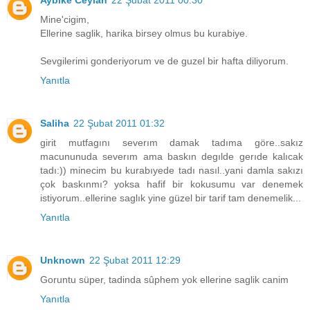
Mine'cigim,
Ellerine saglik, harika birsey olmus bu kurabiye.
Sevgilerimi gonderiyorum ve de guzel bir hafta diliyorum.
Yanıtla
Saliha
22 Şubat 2011 01:32
girit mutfagını severım damak tadıma göre..sakız
macununuda severım ama baskın degılde gerıde kalıcak
tadı:)) minecim bu kurabıyede tadı nasıl..yani damla sakızı
çok baskınmı? yoksa hafif bir kokusumu var denemek
istiyorum..ellerine saglık yine güzel bir tarif tam denemelik...
Yanıtla
Unknown
22 Şubat 2011 12:29
Goruntu süper, tadinda sûphem yok ellerine saglik canim
Yanıtla