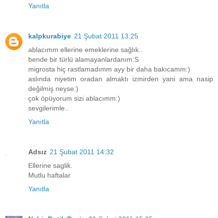
Yanıtla
kalpkurabiye
21 Şubat 2011 13:25
ablacımm ellerine emeklerine sağlık..
bende bir türlü alamayanlardanım:S
migrosta hiç rastlamadımm ayy bir daha bakıcamm:)
aslında niyetim oradan almaktı izmirden yani ama nasip
değilmiş neyse:)
çok öpüyorum sizi ablacımm:)
sevgilerimle..
Yanıtla
Adsız
21 Şubat 2011 14:32
Ellerine saglik.
Mutlu haftalar
Yanıtla