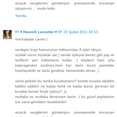
sicacik sevgilerimi gönderiyor, prensesinide kocaman
öpüyorum ... mutlu kalin..
Yanıtla
!!! ♥ Hasretli Lezzetler ♥ !!!
23 Şubat 2011 16:53
merhabalar canim:)
verdigim krep hamurunun miktarindan 4 adet cikiyor..
sizdeki sorun bizdede var;) sende öyleyse benim gibi yap ve
tariflerin yari miktarlarini kullan :) böylece hem arta
kalacagindan üzülmez,hem her daim lezziz yemekler
hazirlayabilir ve fazla gereksiz zamaninida almaz ;)
simdi gelelim bu harika kurabiyelere!! bende burada takildim
kaldim vallahi! ne kadar farkli ne kadar lezziz görünen bir
kurabis bunlar böyle yahuu!! ;))
mutlaka ve mutlaka denemem lazim :) bu güzel paylasimin
icin sana gönülden tesekkürler!
sicacik sevgilerimi gönderiyor, prensesinide kocaman