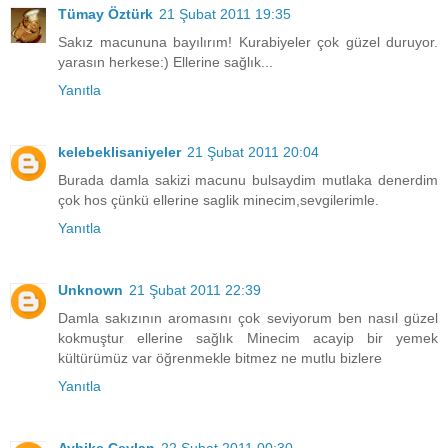
Tümay Öztürk
21 Şubat 2011 19:35
Sakız macununa bayılırım! Kurabiyeler çok güzel duruyor.
yarasın herkese:) Ellerine sağlık...
Yanıtla
kelebeklisaniyeler
21 Şubat 2011 20:04
Burada damla sakizi macunu bulsaydim mutlaka denerdim
çok hos çünkü ellerine saglik minecim,sevgilerimle.
Yanıtla
Unknown
21 Şubat 2011 22:39
Damla sakızının aromasını çok seviyorum ben nasıl güzel
kokmuştur ellerine sağlık Minecim acayip bir yemek
kültürümüz var öğrenmekle bitmez ne mutlu bizlere
Yanıtla
Aybike Ceylan
22 Şubat 2011 00:30