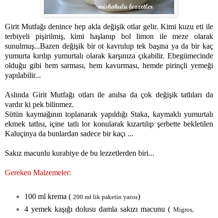
Girit Mutfağı denince hep akla değişik otlar gelir. Kimi kuzu eti ile
terbiyeli pişirilmiş, kimi haşlanıp bol limon ile meze olarak
sunulmuş...Bazen değişik bir ot kavrulup tek başına ya da bir kaç
yumurta kırılıp yumurtalı olarak karşınıza çıkabilir. Ebegümecinde
olduğu gibi hem sarması, hem kavurması, hemde pirinçli yemeği
yapılabilir...
Aslında Girit Mutfağı otları ile anılsa da çok değişik tatlıları da
vardır ki pek bilinmez.
Sütün kaymağının toplanarak yapıldığı Staka, kaymaklı yumurtalı
ekmek tatlısı, içine tatlı lor konularak kızartılıp şerbette bekletilen
Kaluçinya da bunlardan sadece bir kaçı ...
Sakız macunlu kurabiye de bu lezzetlerden biri...
Gereken Malzemeler:
100 ml krema (
)
200 ml lik paketin yarısı
4 yemek kaşığı dolusu damla sakızı macunu (
Migros,