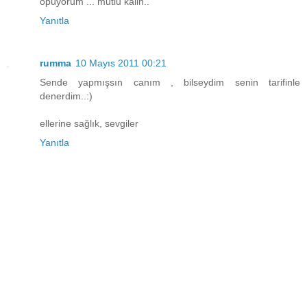
öpüyorum ... mutlu kalin..
Yanıtla
rumma
10 Mayıs 2011 00:21
Sende yapmışsın canım , bilseydim senin tarifinle
denerdim..:)
ellerine sağlık, sevgiler
Yanıtla