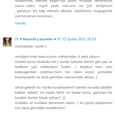
mükemmel ellerine sağlık.not alındı mutlaka denenecek
canısı..sakız reçeli yada macunu ne çok seviyorum
..şanslıyız biz hep elimizin altında...öpüldünüz mügüşümle
çok kocaman kocaman...
Yanıtla
!!! ♥ Hasretli Lezzetler ♥ !!!
23 Şubat 2011 16:53
merhabalar canim:)
verdigim krep hamurunun miktarindan 4 adet cikiyor..
sizdeki sorun bizdede var;) sende öyleyse benim gibi yap ve
tariflerin yari miktarlarini kullan :) böylece hem arta
kalacagindan üzülmez,hem her daim lezziz yemekler
hazirlayabilir ve fazla gereksiz zamaninida almaz ;)
simdi gelelim bu harika kurabiyelere!! bende burada takildim
kaldim vallahi! ne kadar farkli ne kadar lezziz görünen bir
kurabis bunlar böyle yahuu!! ;))
mutlaka ve mutlaka denemem lazim :) bu güzel paylasimin
icin sana gönülden tesekkürler!