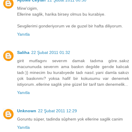
Mine'cigim,
Ellerine saglik, harika birsey olmus bu kurabiye.
Sevgilerimi gonderiyorum ve de guzel bir hafta diliyorum.
Yanıtla
Saliha
22 Şubat 2011 01:32
girit mutfagını severım damak tadıma göre..sakız
macununuda severım ama baskın degılde gerıde kalıcak
tadı:)) minecim bu kurabıyede tadı nasıl..yani damla sakızı
çok baskınmı? yoksa hafif bir kokusumu var denemek
istiyorum..ellerine saglık yine güzel bir tarif tam denemelik...
Yanıtla
Unknown
22 Şubat 2011 12:29
Goruntu süper, tadinda sûphem yok ellerine saglik canim
Yanıtla