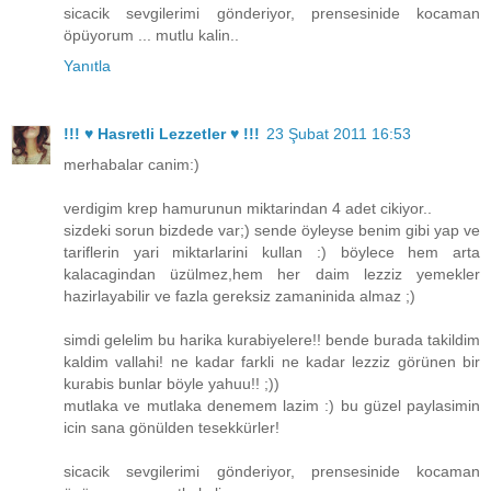
sicacik sevgilerimi gönderiyor, prensesinide kocaman
öpüyorum ... mutlu kalin..
Yanıtla
!!! ♥ Hasretli Lezzetler ♥ !!!
23 Şubat 2011 16:53
merhabalar canim:)
verdigim krep hamurunun miktarindan 4 adet cikiyor..
sizdeki sorun bizdede var;) sende öyleyse benim gibi yap ve
tariflerin yari miktarlarini kullan :) böylece hem arta
kalacagindan üzülmez,hem her daim lezziz yemekler
hazirlayabilir ve fazla gereksiz zamaninida almaz ;)
simdi gelelim bu harika kurabiyelere!! bende burada takildim
kaldim vallahi! ne kadar farkli ne kadar lezziz görünen bir
kurabis bunlar böyle yahuu!! ;))
mutlaka ve mutlaka denemem lazim :) bu güzel paylasimin
icin sana gönülden tesekkürler!
sicacik sevgilerimi gönderiyor, prensesinide kocaman