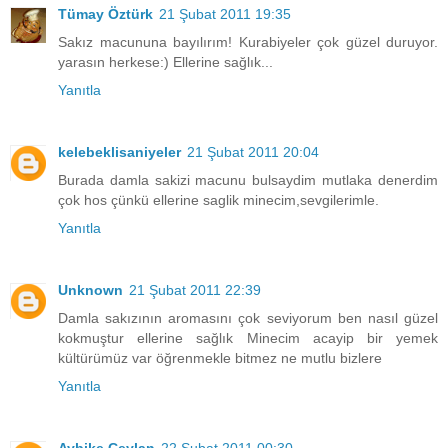
Tümay Öztürk
21 Şubat 2011 19:35
Sakız macununa bayılırım! Kurabiyeler çok güzel duruyor.
yarasın herkese:) Ellerine sağlık...
Yanıtla
kelebeklisaniyeler
21 Şubat 2011 20:04
Burada damla sakizi macunu bulsaydim mutlaka denerdim
çok hos çünkü ellerine saglik minecim,sevgilerimle.
Yanıtla
Unknown
21 Şubat 2011 22:39
Damla sakızının aromasını çok seviyorum ben nasıl güzel
kokmuştur ellerine sağlık Minecim acayip bir yemek
kültürümüz var öğrenmekle bitmez ne mutlu bizlere
Yanıtla
Aybike Ceylan
22 Şubat 2011 00:30