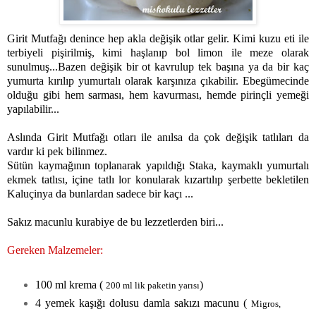
Girit Mutfağı denince hep akla değişik otlar gelir. Kimi kuzu eti ile
terbiyeli pişirilmiş, kimi haşlanıp bol limon ile meze olarak
sunulmuş...Bazen değişik bir ot kavrulup tek başına ya da bir kaç
yumurta kırılıp yumurtalı olarak karşınıza çıkabilir. Ebegümecinde
olduğu gibi hem sarması, hem kavurması, hemde pirinçli yemeği
yapılabilir...
Aslında Girit Mutfağı otları ile anılsa da çok değişik tatlıları da
vardır ki pek bilinmez.
Sütün kaymağının toplanarak yapıldığı Staka, kaymaklı yumurtalı
ekmek tatlısı, içine tatlı lor konularak kızartılıp şerbette bekletilen
Kaluçinya da bunlardan sadece bir kaçı ...
Sakız macunlu kurabiye de bu lezzetlerden biri...
Gereken Malzemeler:
100 ml krema (
)
200 ml lik paketin yarısı
4 yemek kaşığı dolusu damla sakızı macunu (
Migros,