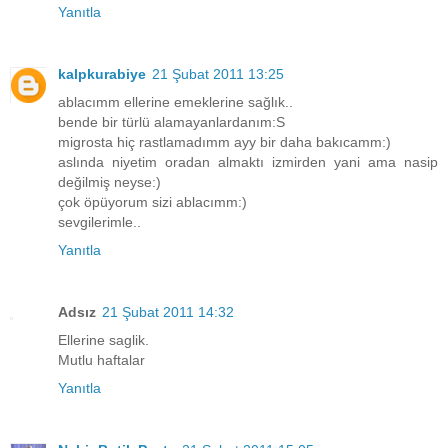
Yanıtla
kalpkurabiye
21 Şubat 2011 13:25
ablacımm ellerine emeklerine sağlık..
bende bir türlü alamayanlardanım:S
migrosta hiç rastlamadımm ayy bir daha bakıcamm:)
aslında niyetim oradan almaktı izmirden yani ama nasip
değilmiş neyse:)
çok öpüyorum sizi ablacımm:)
sevgilerimle..
Yanıtla
Adsız
21 Şubat 2011 14:32
Ellerine saglik.
Mutlu haftalar
Yanıtla