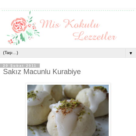
▼
20 Şubat 2011
Sakız Macunlu Kurabiye