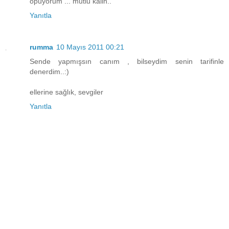
öpüyorum ... mutlu kalin..
Yanıtla
rumma
10 Mayıs 2011 00:21
Sende yapmışsın canım , bilseydim senin tarifinle
denerdim..:)
ellerine sağlık, sevgiler
Yanıtla