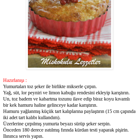
Hazırlanışı :
Yumurtaları toz şeker ile birlikte mikserle çırpın.
Yağ, süt, lor peyniri ve limon kabuğu rendesini ekleyip karıştırın.
Un, toz badem ve kabartma tozunu ilave edip biraz koyu kıvamlı
bir kek hamuru haline gelinceye kadar karıştırın.
Hamuru yağlanmış küçük tart kalıplarına paylaştırın (15 cm çapında
iki adet tart kalıbı kullandım).
Üzerlerine çırpılmış yumurta beyazı sürüp şeker serpin.
Önceden 180 derece ısıtılmış fırında kürdan testi yaparak pişirin.
Ilınınca servis yapın.