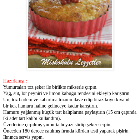
Hazırlanışı :
Yumurtaları toz şeker ile birlikte mikserle çırpın.
Yağ, süt, lor peyniri ve limon kabuğu rendesini ekleyip karıştırın.
Un, toz badem ve kabartma tozunu ilave edip biraz koyu kıvamlı
bir kek hamuru haline gelinceye kadar karıştırın.
Hamuru yağlanmış küçük tart kalıplarına paylaştırın (15 cm çapında
iki adet tart kalıbı kullandım).
Üzerlerine çırpılmış yumurta beyazı sürüp şeker serpin.
Önceden 180 derece ısıtılmış fırında kürdan testi yaparak pişirin.
Ilınınca servis yapın.