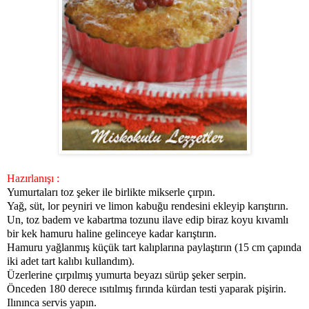
Hazırlanışı :
Yumurtaları toz şeker ile birlikte mikserle çırpın.
Yağ, süt, lor peyniri ve limon kabuğu rendesini ekleyip karıştırın.
Un, toz badem ve kabartma tozunu ilave edip biraz koyu kıvamlı
bir kek hamuru haline gelinceye kadar karıştırın.
Hamuru yağlanmış küçük tart kalıplarına paylaştırın (15 cm çapında
iki adet tart kalıbı kullandım).
Üzerlerine çırpılmış yumurta beyazı sürüp şeker serpin.
Önceden 180 derece ısıtılmış fırında kürdan testi yaparak pişirin.
Ilınınca servis yapın.