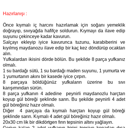
Hazırlanışı :
Önce kıymalı iç harcını hazırlamak için soğanı yemeklik
doğrayıp, sıvıyağda hafifçe soldurun. Kıymayı da ilave edip
suyunu çekinceye kadar kavurun.
Salçayı ekleyip iyice kavurunca tuzunu, karabiberini ve
kıyılmış maydanozu ilave edip bir kaç kez döndürüp ocaktan
alın.
Yufkalardan ikisini dörde bölün. Bu şekilde 8 parça yufkanız
olmalı.
1 su bardağı sütü, 1 su bardağı maden suyunu, 1 yumurta ve
1 yumurtanın akını bir kasede iyice çırpın.
8 parçaya böldüğünüz yufkaların üzerine bu sıvı
karışımından sürün.
8 parça yufkanın 4 adedine peynirli maydanozlu harçtan
koyup gül böreği şeklinde sarın. Bu şekilde peynirli 4 adet
gül böreğiniz hazır olmalı.
Diğer 4 parçaya da kıymalı harçtan koyup gül böreği
şeklinde sarın. Kıymalı 4 adet gül böreğiniz hazır olmalı.
20x30 cm lik bir dikdörtgen fırın tepsinin altını yağlayın.
Geriye kalan 2 adet yufkanın birini tepsiye kenarları dışa