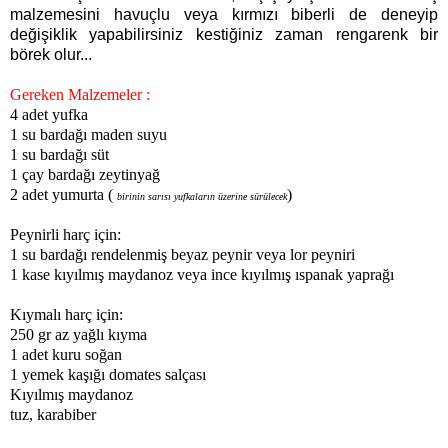
malzemesini havuçlu veya kırmızı biberli de deneyip
değişiklik yapabilirsiniz kestiğiniz zaman rengarenk bir
börek olur...
Gereken Malzemeler :
4 adet yufka
1 su bardağı maden suyu
1 su bardağı süt
1 çay bardağı zeytinyağ
2 adet yumurta (
)
birinin sarısı yufkaların üzerine sürülecek
Peynirli harç için:
1 su bardağı rendelenmiş beyaz peynir veya lor peyniri
1 kase kıyılmış maydanoz veya ince kıyılmış ıspanak yaprağı
Kıymalı harç için:
250 gr az yağlı kıyma
1 adet kuru soğan
1 yemek kaşığı domates salçası
Kıyılmış maydanoz
tuz, karabiber