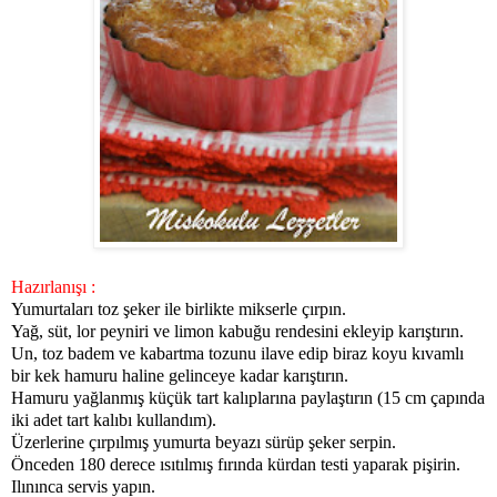
Hazırlanışı :
Yumurtaları toz şeker ile birlikte mikserle çırpın.
Yağ, süt, lor peyniri ve limon kabuğu rendesini ekleyip karıştırın.
Un, toz badem ve kabartma tozunu ilave edip biraz koyu kıvamlı
bir kek hamuru haline gelinceye kadar karıştırın.
Hamuru yağlanmış küçük tart kalıplarına paylaştırın (15 cm çapında
iki adet tart kalıbı kullandım).
Üzerlerine çırpılmış yumurta beyazı sürüp şeker serpin.
Önceden 180 derece ısıtılmış fırında kürdan testi yaparak pişirin.
Ilınınca servis yapın.