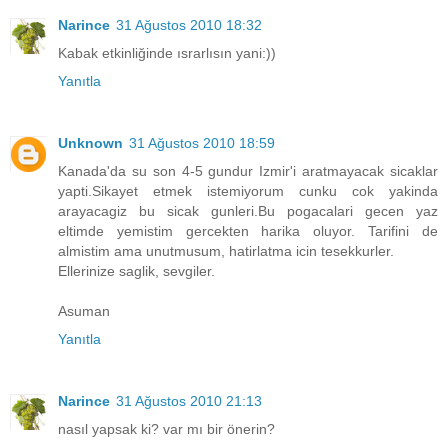
Narince
31 Ağustos 2010 18:32
Kabak etkinliğinde ısrarlısın yani:))
Yanıtla
Unknown
31 Ağustos 2010 18:59
Kanada'da su son 4-5 gundur Izmir'i aratmayacak sicaklar
yapti.Sikayet etmek istemiyorum cunku cok yakinda
arayacagiz bu sicak gunleri.Bu pogacalari gecen yaz
eltimde yemistim gercekten harika oluyor. Tarifini de
almistim ama unutmusum, hatirlatma icin tesekkurler.
Ellerinize saglik, sevgiler.
Asuman
Yanıtla
Narince
31 Ağustos 2010 21:13
nasıl yapsak ki? var mı bir önerin?