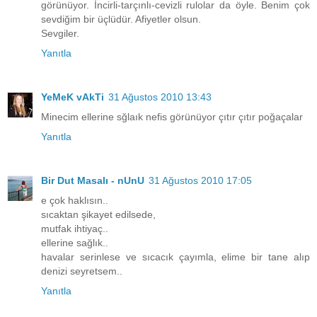
görünüyor. İncirli-tarçınlı-cevizli rulolar da öyle. Benim çok
sevdiğim bir üçlüdür. Afiyetler olsun.
Sevgiler.
Yanıtla
YeMeK vAkTi
31 Ağustos 2010 13:43
Minecim ellerine sğlaık nefis görünüyor çıtır çıtır poğaçalar
Yanıtla
Bir Dut Masalı - nUnU
31 Ağustos 2010 17:05
e çok haklısın..
sıcaktan şikayet edilsede,
mutfak ihtiyaç..
ellerine sağlık..
havalar serinlese ve sıcacık çayımla, elime bir tane alıp
denizi seyretsem..
Yanıtla