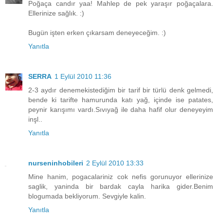
Poğaça candır yaa! Mahlep de pek yaraşır poğaçalara.
Ellerinize sağlık. :)
Bugün işten erken çıkarsam deneyeceğim. :)
Yanıtla
SERRA
1 Eylül 2010 11:36
2-3 aydır denemekistediğim bir tarif bir türlü denk gelmedi,
bende ki tarifte hamurunda katı yağ, içinde ise patates,
peynir karışımı vardı.Sıvıyağ ile daha hafif olur deneyeyim
inşl..
Yanıtla
nurseninhobileri
2 Eylül 2010 13:33
Mine hanim, pogacalariniz cok nefis gorunuyor ellerinize
saglik, yaninda bir bardak cayla harika gider.Benim
blogumada bekliyorum. Sevgiyle kalin.
Yanıtla