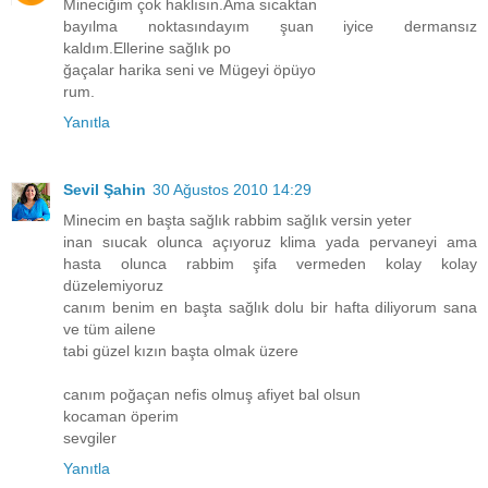
Mineciğim çok haklısın.Ama sıcaktan
bayılma noktasındayım şuan iyice dermansız
kaldım.Ellerine sağlık po
ğaçalar harika seni ve Mügeyi öpüyo
rum.
Yanıtla
Sevil Şahin
30 Ağustos 2010 14:29
Minecim en başta sağlık rabbim sağlık versin yeter
inan sıucak olunca açıyoruz klima yada pervaneyi ama
hasta olunca rabbim şifa vermeden kolay kolay
düzelemiyoruz
canım benim en başta sağlık dolu bir hafta diliyorum sana
ve tüm ailene
tabi güzel kızın başta olmak üzere
canım poğaçan nefis olmuş afiyet bal olsun
kocaman öperim
sevgiler
Yanıtla