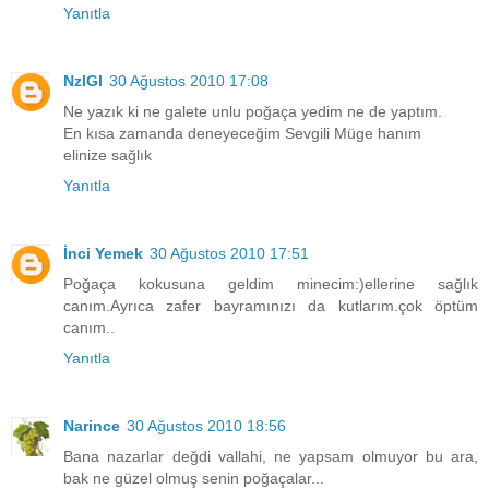
Yanıtla
NzlGl
30 Ağustos 2010 17:08
Ne yazık ki ne galete unlu poğaça yedim ne de yaptım.
En kısa zamanda deneyeceğim Sevgili Müge hanım
elinize sağlık
Yanıtla
İnci Yemek
30 Ağustos 2010 17:51
Poğaça kokusuna geldim minecim:)ellerine sağlık
canım.Ayrıca zafer bayramınızı da kutlarım.çok öptüm
canım..
Yanıtla
Narince
30 Ağustos 2010 18:56
Bana nazarlar değdi vallahi, ne yapsam olmuyor bu ara,
bak ne güzel olmuş senin poğaçalar...