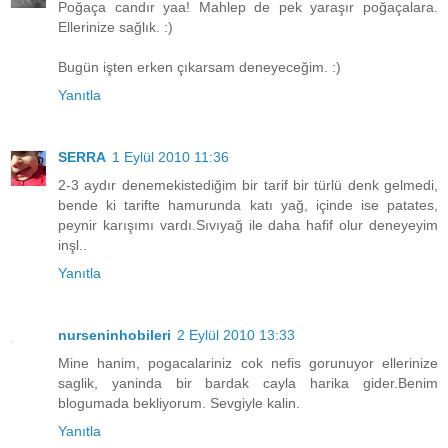
Poğaça candır yaa! Mahlep de pek yaraşır poğaçalara.
Ellerinize sağlık. :)
Bugün işten erken çıkarsam deneyeceğim. :)
Yanıtla
SERRA
1 Eylül 2010 11:36
2-3 aydır denemekistediğim bir tarif bir türlü denk gelmedi,
bende ki tarifte hamurunda katı yağ, içinde ise patates,
peynir karışımı vardı.Sıvıyağ ile daha hafif olur deneyeyim
inşl..
Yanıtla
nurseninhobileri
2 Eylül 2010 13:33
Mine hanim, pogacalariniz cok nefis gorunuyor ellerinize
saglik, yaninda bir bardak cayla harika gider.Benim
blogumada bekliyorum. Sevgiyle kalin.
Yanıtla