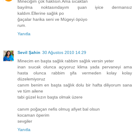
Mineciğim çok haklısın.Ama sıcaktan
bayılma noktasındayım şuan iyice dermansız
kaldım.Ellerine sağlık po
ğaçalar harika seni ve Mügeyi öpüyo
rum.
Yanıtla
Sevil Şahin
30 Ağustos 2010 14:29
Minecim en başta sağlık rabbim sağlık versin yeter
inan sıucak olunca açıyoruz klima yada pervaneyi ama
hasta olunca rabbim şifa vermeden kolay kolay
düzelemiyoruz
canım benim en başta sağlık dolu bir hafta diliyorum sana
ve tüm ailene
tabi güzel kızın başta olmak üzere
canım poğaçan nefis olmuş afiyet bal olsun
kocaman öperim
sevgiler
Yanıtla