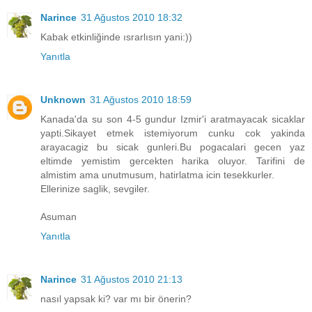
Narince
31 Ağustos 2010 18:32
Kabak etkinliğinde ısrarlısın yani:))
Yanıtla
Unknown
31 Ağustos 2010 18:59
Kanada'da su son 4-5 gundur Izmir'i aratmayacak sicaklar
yapti.Sikayet etmek istemiyorum cunku cok yakinda
arayacagiz bu sicak gunleri.Bu pogacalari gecen yaz
eltimde yemistim gercekten harika oluyor. Tarifini de
almistim ama unutmusum, hatirlatma icin tesekkurler.
Ellerinize saglik, sevgiler.
Asuman
Yanıtla
Narince
31 Ağustos 2010 21:13
nasıl yapsak ki? var mı bir önerin?