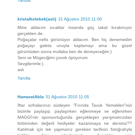
Yanıtla
kristalkelebek(aslı)
31 Ağustos 2010 11:00
Mine ablacım sıcaklar insanda güç takat bırakmıyor
gerçekten de..
Poğaçalar nefis görünüyor ablacım. Ben hiç denemedim
poğaçayı galeta unuyla kaplamayı ama bu güzel
görüntüden sonra mutlaka ben de deneyeceğim:).
Seni ve Mügeciğimi çoook öpüyorum.
Sevgilerimle:).
aslı
Yanıtla
HamaratAbla
31 Ağustos 2010 11:05
İftar sofralarınızı süsleyen "Fırında Tavuk Yemekleri"nizi
bizimle paylaşıp, paylaşırken eğlenmeye ve eğlenirken
MAGGİ'nin sponsorluğunda gerçekleşen yarışmamızdan
birbirinden değerli hediyeler kazanmaya ne dersiniz??
Katılmak için tek yapmanız gereken tarifinizi fotoğrafıyla