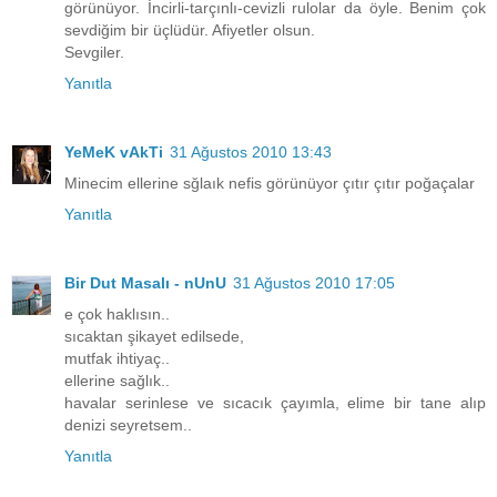
görünüyor. İncirli-tarçınlı-cevizli rulolar da öyle. Benim çok
sevdiğim bir üçlüdür. Afiyetler olsun.
Sevgiler.
Yanıtla
YeMeK vAkTi
31 Ağustos 2010 13:43
Minecim ellerine sğlaık nefis görünüyor çıtır çıtır poğaçalar
Yanıtla
Bir Dut Masalı - nUnU
31 Ağustos 2010 17:05
e çok haklısın..
sıcaktan şikayet edilsede,
mutfak ihtiyaç..
ellerine sağlık..
havalar serinlese ve sıcacık çayımla, elime bir tane alıp
denizi seyretsem..
Yanıtla