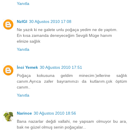
Yanıtla
NzlGl
30 Ağustos 2010 17:08
Ne yazık ki ne galete unlu poğaça yedim ne de yaptım.
En kısa zamanda deneyeceğim Sevgili Müge hanım
elinize sağlık
Yanıtla
İnci Yemek
30 Ağustos 2010 17:51
Poğaça kokusuna geldim minecim:)ellerine sağlık
canım.Ayrıca zafer bayramınızı da kutlarım.çok öptüm
canım..
Yanıtla
Narince
30 Ağustos 2010 18:56
Bana nazarlar değdi vallahi, ne yapsam olmuyor bu ara,
bak ne güzel olmuş senin poğaçalar...