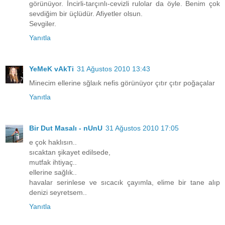
görünüyor. İncirli-tarçınlı-cevizli rulolar da öyle. Benim çok
sevdiğim bir üçlüdür. Afiyetler olsun.
Sevgiler.
Yanıtla
YeMeK vAkTi
31 Ağustos 2010 13:43
Minecim ellerine sğlaık nefis görünüyor çıtır çıtır poğaçalar
Yanıtla
Bir Dut Masalı - nUnU
31 Ağustos 2010 17:05
e çok haklısın..
sıcaktan şikayet edilsede,
mutfak ihtiyaç..
ellerine sağlık..
havalar serinlese ve sıcacık çayımla, elime bir tane alıp
denizi seyretsem..
Yanıtla