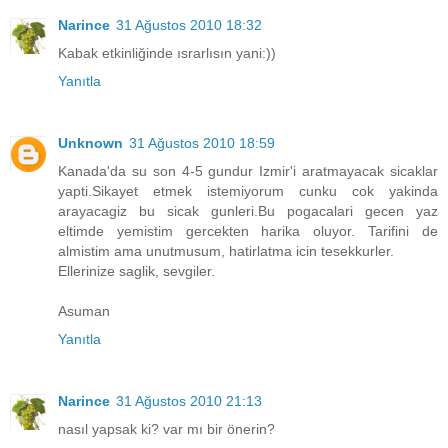
Narince
31 Ağustos 2010 18:32
Kabak etkinliğinde ısrarlısın yani:))
Yanıtla
Unknown
31 Ağustos 2010 18:59
Kanada'da su son 4-5 gundur Izmir'i aratmayacak sicaklar
yapti.Sikayet etmek istemiyorum cunku cok yakinda
arayacagiz bu sicak gunleri.Bu pogacalari gecen yaz
eltimde yemistim gercekten harika oluyor. Tarifini de
almistim ama unutmusum, hatirlatma icin tesekkurler.
Ellerinize saglik, sevgiler.
Asuman
Yanıtla
Narince
31 Ağustos 2010 21:13
nasıl yapsak ki? var mı bir önerin?