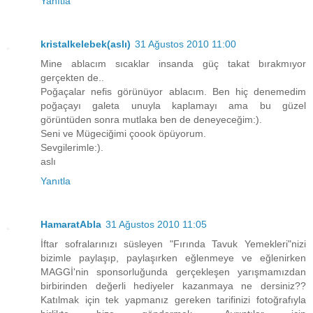
Yanıtla
kristalkelebek(aslı)
31 Ağustos 2010 11:00
Mine ablacım sıcaklar insanda güç takat bırakmıyor
gerçekten de..
Poğaçalar nefis görünüyor ablacım. Ben hiç denemedim
poğaçayı galeta unuyla kaplamayı ama bu güzel
görüntüden sonra mutlaka ben de deneyeceğim:).
Seni ve Mügeciğimi çoook öpüyorum.
Sevgilerimle:).
aslı
Yanıtla
HamaratAbla
31 Ağustos 2010 11:05
İftar sofralarınızı süsleyen "Fırında Tavuk Yemekleri"nizi
bizimle paylaşıp, paylaşırken eğlenmeye ve eğlenirken
MAGGİ'nin sponsorluğunda gerçekleşen yarışmamızdan
birbirinden değerli hediyeler kazanmaya ne dersiniz??
Katılmak için tek yapmanız gereken tarifinizi fotoğrafıyla