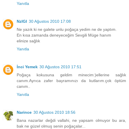
Yanıtla
NzlGl
30 Ağustos 2010 17:08
Ne yazık ki ne galete unlu poğaça yedim ne de yaptım.
En kısa zamanda deneyeceğim Sevgili Müge hanım
elinize sağlık
Yanıtla
İnci Yemek
30 Ağustos 2010 17:51
Poğaça kokusuna geldim minecim:)ellerine sağlık
canım.Ayrıca zafer bayramınızı da kutlarım.çok öptüm
canım..
Yanıtla
Narince
30 Ağustos 2010 18:56
Bana nazarlar değdi vallahi, ne yapsam olmuyor bu ara,
bak ne güzel olmuş senin poğaçalar...