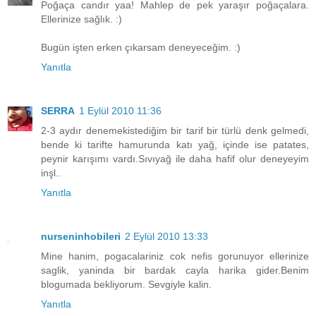
Poğaça candır yaa! Mahlep de pek yaraşır poğaçalara.
Ellerinize sağlık. :)
Bugün işten erken çıkarsam deneyeceğim. :)
Yanıtla
SERRA
1 Eylül 2010 11:36
2-3 aydır denemekistediğim bir tarif bir türlü denk gelmedi,
bende ki tarifte hamurunda katı yağ, içinde ise patates,
peynir karışımı vardı.Sıvıyağ ile daha hafif olur deneyeyim
inşl..
Yanıtla
nurseninhobileri
2 Eylül 2010 13:33
Mine hanim, pogacalariniz cok nefis gorunuyor ellerinize
saglik, yaninda bir bardak cayla harika gider.Benim
blogumada bekliyorum. Sevgiyle kalin.
Yanıtla