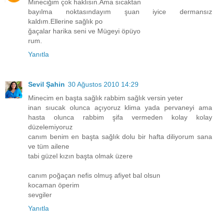
Mineciğim çok haklısın.Ama sıcaktan
bayılma noktasındayım şuan iyice dermansız
kaldım.Ellerine sağlık po
ğaçalar harika seni ve Mügeyi öpüyo
rum.
Yanıtla
Sevil Şahin
30 Ağustos 2010 14:29
Minecim en başta sağlık rabbim sağlık versin yeter
inan sıucak olunca açıyoruz klima yada pervaneyi ama
hasta olunca rabbim şifa vermeden kolay kolay
düzelemiyoruz
canım benim en başta sağlık dolu bir hafta diliyorum sana
ve tüm ailene
tabi güzel kızın başta olmak üzere
canım poğaçan nefis olmuş afiyet bal olsun
kocaman öperim
sevgiler
Yanıtla