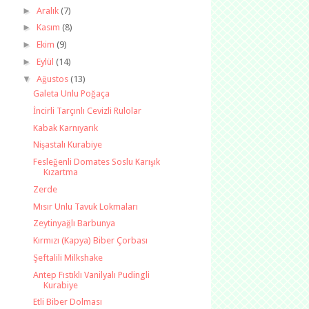
►
Aralık
(7)
►
Kasım
(8)
►
Ekim
(9)
►
Eylül
(14)
▼
Ağustos
(13)
Galeta Unlu Poğaça
İncirli Tarçınlı Cevizli Rulolar
Kabak Karnıyarık
Nişastalı Kurabiye
Fesleğenli Domates Soslu Karışık
Kızartma
Zerde
Mısır Unlu Tavuk Lokmaları
Zeytinyağlı Barbunya
Kırmızı (Kapya) Biber Çorbası
Şeftalili Milkshake
Antep Fıstıklı Vanilyalı Pudingli
Kurabiye
Etli Biber Dolması