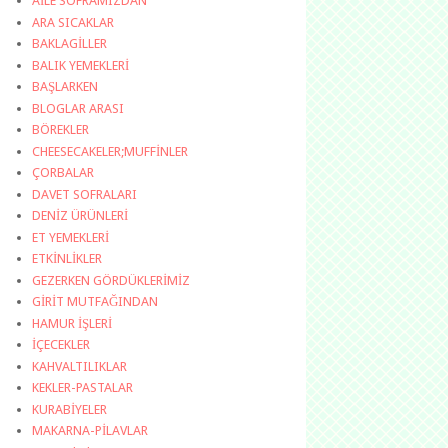
AİLE SOFRAMIZDAN
ARA SICAKLAR
BAKLAGİLLER
BALIK YEMEKLERİ
BAŞLARKEN
BLOGLAR ARASI
BÖREKLER
CHEESECAKELER;MUFFİNLER
ÇORBALAR
DAVET SOFRALARI
DENİZ ÜRÜNLERİ
ET YEMEKLERİ
ETKİNLİKLER
GEZERKEN GÖRDÜKLERİMİZ
GİRİT MUTFAĞINDAN
HAMUR İŞLERİ
İÇECEKLER
KAHVALTILIKLAR
KEKLER-PASTALAR
KURABİYELER
MAKARNA-PİLAVLAR