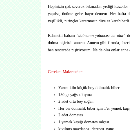
Hepinizin çok severek bıkmadan yediği lezzetler 
yapılsa, önüme gelse hayır demem. Her hafta d
yeşillikli, pirinçler kararmasın diye az karabiberli
Rahmetli babam "
dolmanın yalancısı mı olur"
de
dolma pişirirdi annem. Annem gibi fırında, üzeri
ben tencerede pişiriyorum. Ne de olsa onlar anne 
Gereken Malzemeler:
Yarım kilo küçük boy dolmalık biber
150 gr yağsız kıyma
2 adet orta boy soğan
Her bir dolmalık biber için 1'er yemek kaşı
2 adet domates
1 yemek kaşığı domates salçası
kıyılmış maydanoz, dereotu, nane