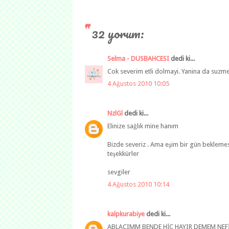
32 yorum:
Selma - DUSBAHCESI
dedi ki...
Cok severim etli dolmayi. Yanina da suzme
4 Ağustos 2010 10:05
NzlGl
dedi ki...
Elinize sağlık mine hanım
Bizde severiz . Ama eşim bir gün bekleme
teşekkürler
sevgiler
4 Ağustos 2010 10:14
kalpkurabiye
dedi ki...
ABLACIMM BENDE HİÇ HAYIR DEMEM NEF