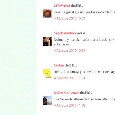
CEPAYNASI
dedi ki...
nasıl da güzel görünüyor,bu saatlerde bu
4 Ağustos 2010 10:59
Saglıklımutfak
dedi ki...
Dolma diyince akansular durur bizde. çok se
arkadaşım
4 Ağustos 2010 10:59
Sevtap
dedi ki...
Her türlü dolmayı çok severim ellerine sağ
4 Ağustos 2010 11:04
Defne Kızın Anası
dedi ki...
z.yağlısınada etlisinede bayılırım. ellerinize
4 Ağustos 2010 11:08