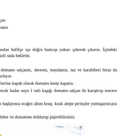
çası
mates
rından hafifçe içe doğru bastırıp yukarı çekerek çıkarın. İçindeki
keli suda bekletin.
 domates salçasını, dereotu, maydanoz, tuz ve karabiberi biraz da
ırlayın.
Üzerine kapak olarak domates kesip kapatın.
ecek kadar suyu 1 tatlı kaşığı domates salçası ile karıştırıp tencere
başlayınca ocağın altını kısıp, kısık ateşte pirinçler yumuşayıncaya
biber ve domateste doldurup pişirebilirsiniz.