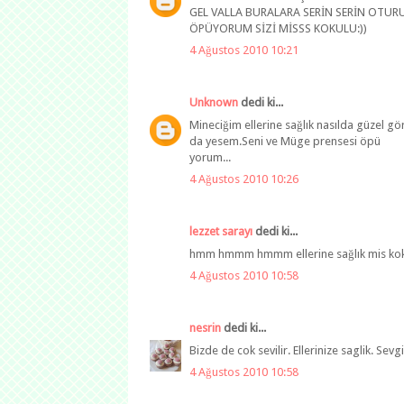
GEL VALLA BURALARA SERİN SERİN OTUR
ÖPÜYORUM SİZİ MİSSS KOKULU:))
4 Ağustos 2010 10:21
Unknown
dedi ki...
Mineciğim ellerine sağlık nasılda güzel g
da yesem.Seni ve Müge prensesi öpü
yorum...
4 Ağustos 2010 10:26
lezzet sarayı
dedi ki...
hmm hmmm hmmm ellerine sağlık mis koku
4 Ağustos 2010 10:58
nesrin
dedi ki...
Bizde de cok sevilir. Ellerinize saglik. Sevgil
4 Ağustos 2010 10:58