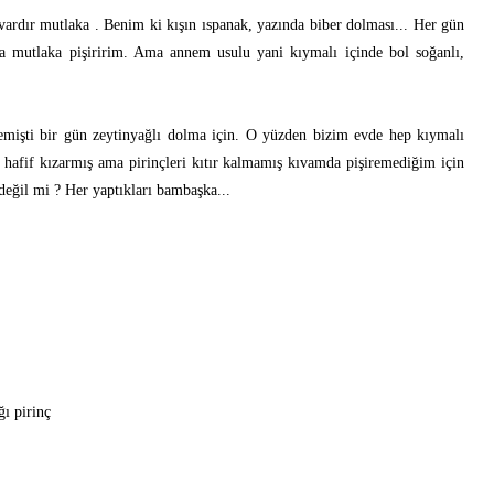
vardır mutlaka . Benim ki kışın ıspanak, yazında biber dolması... Her gün
a mutlaka pişiririm. Ama annem usulu yani kıymalı içinde bol soğanlı,
.
mişti bir gün zeytinyağlı dolma için. O yüzden bizim evde hep kıymalı
 hafif kızarmış ama pirinçleri kıtır kalmamış kıvamda pişiremediğim için
değil mi ? Her yaptıkları bambaşka...
ğı pirinç