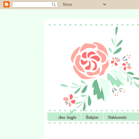
Ana Sayfa
İletişim
Hakkımda