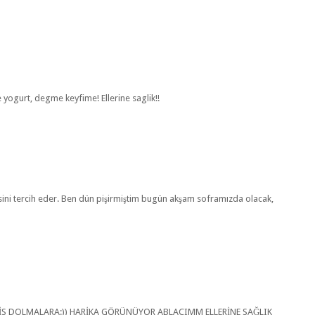
 yogurt, degme keyfime! Ellerine saglik!!
sini tercih eder. Ben dün pişirmiştim bugün akşam soframızda olacak,
İS DOLMALARA:)) HARİKA GÖRÜNÜYOR ABLACIMM ELLERİNE SAĞLIK