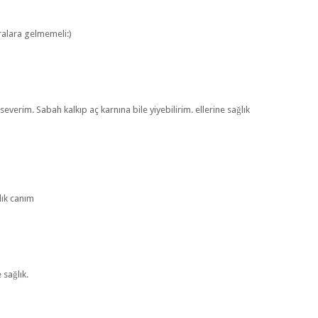
ralara gelmemeli:)
verim. Sabah kalkıp aç karnına bile yiyebilirim. ellerine sağlık
lık canım
 sağlık.