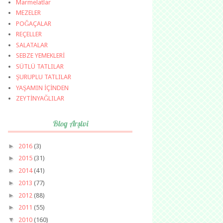
Marmelatlar
MEZELER
POĞAÇALAR
REÇELLER
SALATALAR
SEBZE YEMEKLERİ
SÜTLÜ TATLILAR
ŞURUPLU TATLILAR
YAŞAMIN İÇİNDEN
ZEYTİNYAĞLILAR
Blog Arşivi
►
2016
(3)
►
2015
(31)
►
2014
(41)
►
2013
(77)
►
2012
(88)
►
2011
(55)
▼
2010
(160)