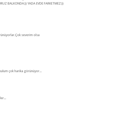
URUZ BALKONDA:)) YADA EVDE FARKETMEZ:))
örünüyorlar.Çok severim olsa
lum çok harika görünüyor...
er...