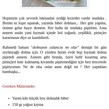
Hepinizin çok severek bıkmadan yediği lezzetler vardır mutlaka .
Benim ki kışın ıspanak, yazında biber dolması... Her gün yapılsa,
önüme gelse hayır demem. Her hafta da mutlaka pişiririm. Ama
annem usulu yani kıymalı içinde bol soğanlı, yeşillikli, pirinçler
kararmasın diye az karabiberli.
Rahmetli babam "
dolmanın yalancısı mı olur"
demişti bir gün
zeytinyağlı dolma için. O yüzden bizim evde hep kıymalı dolma
pişirirdi annem. Annem gibi fırında, üzeri hafif kızarmış ama
pirinçleri kıtır kalmamış kıvamda pişiremediğim için ben tencerede
pişiriyorum. Ne de olsa onlar anne değil mi ? Her yaptıkları
bambaşka...
Gereken Malzemeler:
Yarım kilo küçük boy dolmalık biber
150 gr yağsız kıyma