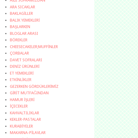
AİLE SOFRAMIZDAN
ARA SICAKLAR
BAKLAGİLLER
BALIK YEMEKLERİ
BAŞLARKEN
BLOGLAR ARASI
BÖREKLER
CHEESECAKELER;MUFFİNLER
ÇORBALAR
DAVET SOFRALARI
DENİZ ÜRÜNLERİ
ET YEMEKLERİ
ETKİNLİKLER
GEZERKEN GÖRDÜKLERİMİZ
GİRİT MUTFAĞINDAN
HAMUR İŞLERİ
İÇECEKLER
KAHVALTILIKLAR
KEKLER-PASTALAR
KURABİYELER
MAKARNA-PİLAVLAR