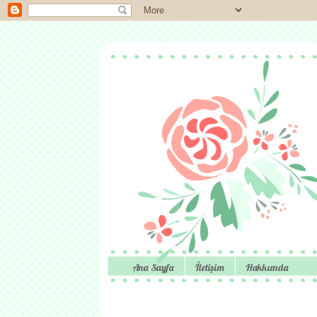
Ana Sayfa
İletişim
Hakkımda