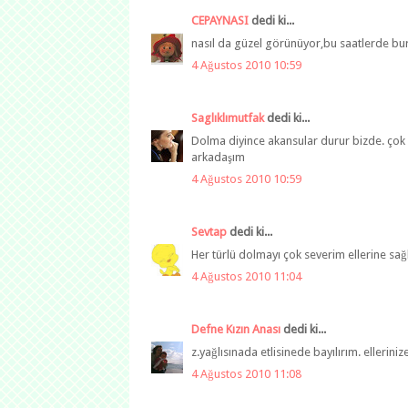
CEPAYNASI
dedi ki...
nasıl da güzel görünüyor,bu saatlerde bu
4 Ağustos 2010 10:59
Saglıklımutfak
dedi ki...
Dolma diyince akansular durur bizde. çok se
arkadaşım
4 Ağustos 2010 10:59
Sevtap
dedi ki...
Her türlü dolmayı çok severim ellerine sağ
4 Ağustos 2010 11:04
Defne Kızın Anası
dedi ki...
z.yağlısınada etlisinede bayılırım. ellerinize
4 Ağustos 2010 11:08