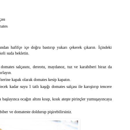
çası
mates
rından hafifçe içe doğru bastırıp yukarı çekerek çıkarın. İçindeki
keli suda bekletin.
 domates salçasını, dereotu, maydanoz, tuz ve karabiberi biraz da
ırlayın.
Üzerine kapak olarak domates kesip kapatın.
ecek kadar suyu 1 tatlı kaşığı domates salçası ile karıştırıp tencere
başlayınca ocağın altını kısıp, kısık ateşte pirinçler yumuşayıncaya
biber ve domateste doldurup pişirebilirsiniz.