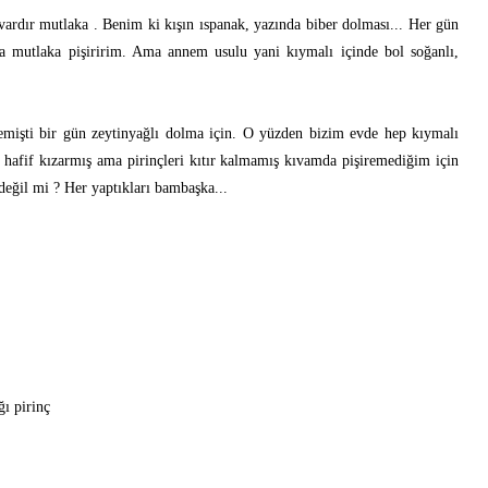
vardır mutlaka . Benim ki kışın ıspanak, yazında biber dolması... Her gün
a mutlaka pişiririm. Ama annem usulu yani kıymalı içinde bol soğanlı,
.
mişti bir gün zeytinyağlı dolma için. O yüzden bizim evde hep kıymalı
 hafif kızarmış ama pirinçleri kıtır kalmamış kıvamda pişiremediğim için
değil mi ? Her yaptıkları bambaşka...
ğı pirinç