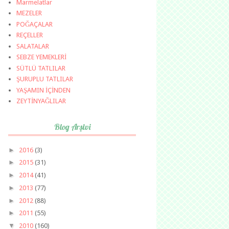
Marmelatlar
MEZELER
POĞAÇALAR
REÇELLER
SALATALAR
SEBZE YEMEKLERİ
SÜTLÜ TATLILAR
ŞURUPLU TATLILAR
YAŞAMIN İÇİNDEN
ZEYTİNYAĞLILAR
Blog Arşivi
►
2016
(3)
►
2015
(31)
►
2014
(41)
►
2013
(77)
►
2012
(88)
►
2011
(55)
▼
2010
(160)