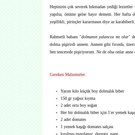
Hepinizin çok severek bıkmadan yediği lezzetler 
yapılsa, önüme gelse hayır demem. Her hafta d
yeşillikli, pirinçler kararmasın diye az karabiberli
Rahmetli babam "
dolmanın yalancısı mı olur"
de
dolma pişirirdi annem. Annem gibi fırında, üzeri
ben tencerede pişiriyorum. Ne de olsa onlar anne 
Gereken Malzemeler:
Yarım kilo küçük boy dolmalık biber
150 gr yağsız kıyma
2 adet orta boy soğan
Her bir dolmalık biber için 1'er yemek kaşı
2 adet domates
1 yemek kaşığı domates salçası
kıyılmış maydanoz, dereotu, nane