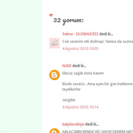
32 yorum:
Selma - DUSBAHCESI
dedi ki...
Cok severim etli dolmayi. Yanina da suzme
4 Ağustos 2010 10:05
NzlGl
dedi ki...
Elinize sağlık mine hanım
Bizde severiz . Ama eşim bir gün bekleme
teşekkürler
sevgiler
4 Ağustos 2010 10:14
kalpkurabiye
dedi ki...
ABLACIMM BENDE HİÇ HAYIR DEMEM NEF