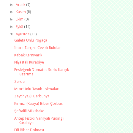
►
Aralık
(7)
►
Kasım
(8)
►
Ekim
(9)
►
Eylül
(14)
▼
Ağustos
(13)
Galeta Unlu Poğaça
İncirli Tarçınlı Cevizli Rulolar
Kabak Karnıyarık
Nişastalı Kurabiye
Fesleğenli Domates Soslu Karışık
Kızartma
Zerde
Mısır Unlu Tavuk Lokmaları
Zeytinyağlı Barbunya
Kırmızı (Kapya) Biber Çorbası
Şeftalili Milkshake
Antep Fıstıklı Vanilyalı Pudingli
Kurabiye
Etli Biber Dolması