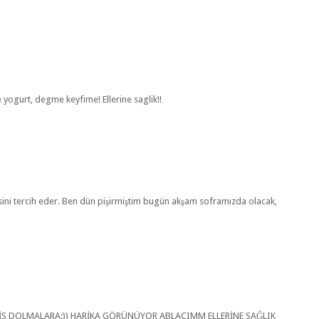
 yogurt, degme keyfime! Ellerine saglik!!
sini tercih eder. Ben dün pişirmiştim bugün akşam soframızda olacak,
İS DOLMALARA:)) HARİKA GÖRÜNÜYOR ABLACIMM ELLERİNE SAĞLIK