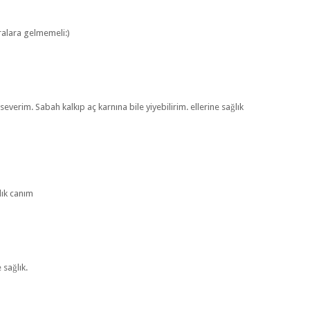
ralara gelmemeli:)
verim. Sabah kalkıp aç karnına bile yiyebilirim. ellerine sağlık
lık canım
 sağlık.