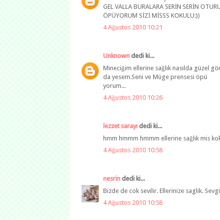
GEL VALLA BURALARA SERİN SERİN OTUR
ÖPÜYORUM SİZİ MİSSS KOKULU:))
4 Ağustos 2010 10:21
Unknown
dedi ki...
Mineciğim ellerine sağlık nasılda güzel g
da yesem.Seni ve Müge prensesi öpü
yorum...
4 Ağustos 2010 10:26
lezzet sarayı
dedi ki...
hmm hmmm hmmm ellerine sağlık mis koku
4 Ağustos 2010 10:58
nesrin
dedi ki...
Bizde de cok sevilir. Ellerinize saglik. Sevgil
4 Ağustos 2010 10:58