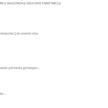
URUZ BALKONDA:)) YADA EVDE FARKETMEZ:))
örünüyorlar.Çok severim olsa
lum çok harika görünüyor...
er...