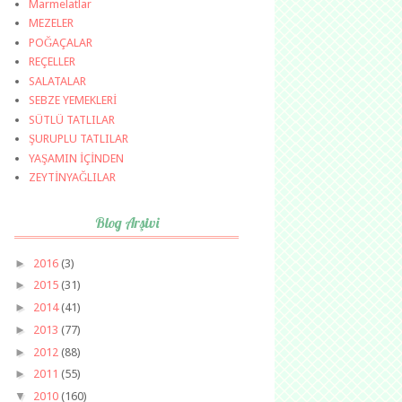
Marmelatlar
MEZELER
POĞAÇALAR
REÇELLER
SALATALAR
SEBZE YEMEKLERİ
SÜTLÜ TATLILAR
ŞURUPLU TATLILAR
YAŞAMIN İÇİNDEN
ZEYTİNYAĞLILAR
Blog Arşivi
►
2016
(3)
►
2015
(31)
►
2014
(41)
►
2013
(77)
►
2012
(88)
►
2011
(55)
▼
2010
(160)