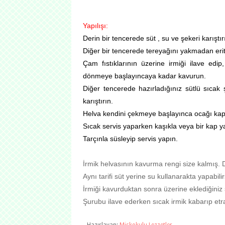
Yapılışı:
Derin bir tencerede süt , su ve şekeri karıştır
Diğer bir tencerede tereyağını yakmadan erit
Çam fıstıklarının üzerine irmiği ilave edip
dönmeye başlayıncaya kadar kavurun.
Diğer tencerede hazırladığınız sütlü sıcak
karıştırın.
Helva kendini çekmeye başlayınca ocağı kapat
Sıcak servis yaparken kaşıkla veya bir kap yar
Tarçınla süsleyip servis yapın.
İrmik helvasının kavurma rengi size kalmış. D
Aynı tarifi süt yerine su kullanarakta yapabilir
İrmiği kavurduktan sonra üzerine eklediğiniz 
Şurubu ilave ederken sıcak irmik kabarıp etraf