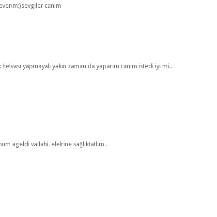
everım:)sevgiler canım
 helvası yapmayalı yakın zaman da yaparım canım istedi iyi mi..
 ageldi vallahi. elelrine sağlıktatlım .