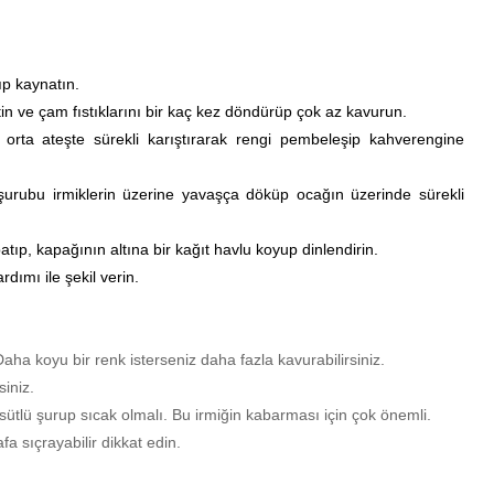
ıp kaynatın.
in ve çam fıstıklarını bir kaç kez döndürüp çok az kavurun.
, orta ateşte sürekli karıştırarak rengi pembeleşip kahverengine
 şurubu irmiklerin üzerine yavaşça döküp ocağın üzerinde sürekli
ıp, kapağının altına bir kağıt havlu koyup dinlendirin.
dımı ile şekil verin.
aha koyu bir renk isterseniz daha fazla kavurabilirsiniz.
siniz.
sütlü şurup sıcak olmalı. Bu irmiğin kabarması için çok önemli.
a sıçrayabilir dikkat edin.