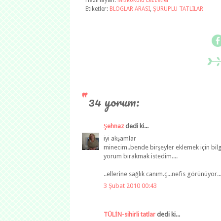
Hazırlayan:
Miskokulu Lezzetler
Etiketler:
BLOGLAR ARASI
,
ŞURUPLU TATLILAR
34 yorum:
Şehnaz
dedi ki...
iyi akşamlar
minecim..bende birşeyler eklemek için bilgi
yorum bırakmak istedim....
..ellerine sağlık canım.ç...nefis görünüyor...
3 Şubat 2010 00:43
TÜLİN-sihirli tatlar
dedi ki...