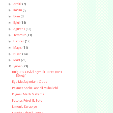
►
Aralık
(7)
►
Kasım
(8)
►
Ekim
(9)
►
Eylül
(14)
►
Ağustos
(13)
►
Temmuz
(11)
►
Haziran
(12)
►
Mayıs
(11)
►
Nisan
(14)
►
Mart
(21)
▼
Şubat
(23)
Bulgurlu Cevizli Kıymalı Börek (Avcı
Böreği)
Ege Mutfağından : Cibes
Pekmez Soslu Labneli Muhallebi
Kıymalı Mantı Makarna
Patates Püreli Et Sote
Limonlu Kurabiye
Fırında Sebzeli Levrek