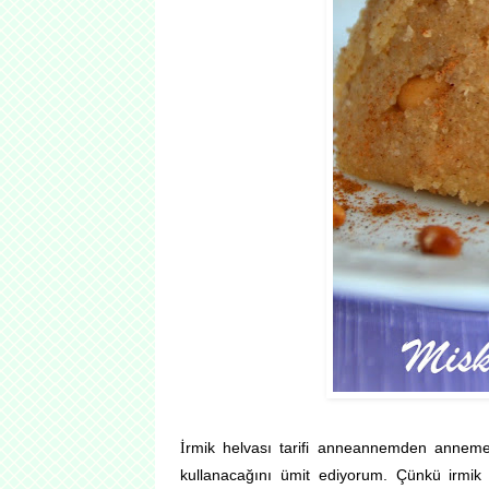
İ
rmik helvası tarifi anneannemden anneme
kullanacağını ümit ediyorum. Çünkü irmik h