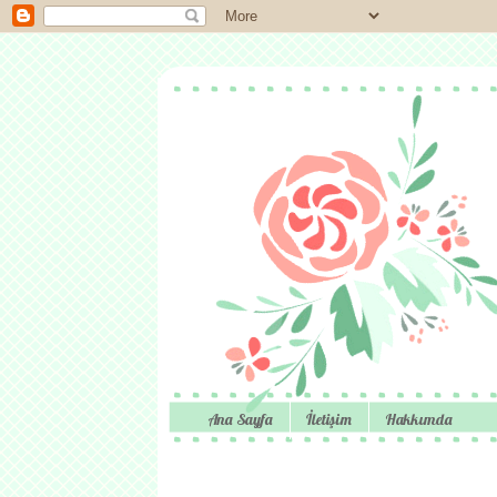
Ana Sayfa
İletişim
Hakkımda