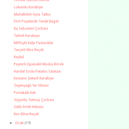
Lokumlu Kurabiye
Muhallebili Ayva Tatlısı
Fırın Poşetinde Tavuk Baget
Kış Sebzeleri Çorbası
Tahinli Kurabiye
Milföylü Kalp Pastacıklar
Tarçınlı Muz Reçeli
Keşkül
Peynirli Ispanaklı Muska Börek
Hardal Soslu Patates Salatası
Kestane Şekerli Kurabiye
Zeytinyağlı Yer Elması
Portakallı Kek
Yoğurtlu Tutmaç Çorbası
Sütlü İrmik Helvası
Kivi-Elma Reçeli
►
Ocak
(17)