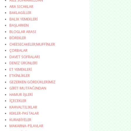
AİLE SOFRAMIZDAN
ARA SICAKLAR
BAKLAGİLLER
BALIK YEMEKLERİ
BAŞLARKEN
BLOGLAR ARASI
BÖREKLER
CHEESECAKELER;MUFFİNLER
ÇORBALAR
DAVET SOFRALARI
DENİZ ÜRÜNLERİ
ET YEMEKLERİ
ETKİNLİKLER
GEZERKEN GÖRDÜKLERİMİZ
GİRİT MUTFAĞINDAN
HAMUR İŞLERİ
İÇECEKLER
KAHVALTILIKLAR
KEKLER-PASTALAR
KURABİYELER
MAKARNA-PİLAVLAR