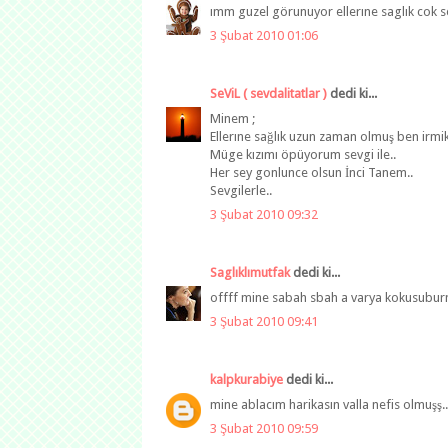
ımm guzel görunuyor ellerıne saglık cok s
3 Şubat 2010 01:06
SeViL ( sevdalitatlar )
dedi ki...
Minem ;
Ellerıne sağlık uzun zaman olmuş ben irmik
Müge kızımı öpüyorum sevgi ile..
Her sey gonlunce olsun İnci Tanem..
Sevgilerle..
3 Şubat 2010 09:32
Saglıklımutfak
dedi ki...
offff mine sabah sbah a varya kokusuburnum
3 Şubat 2010 09:41
kalpkurabiye
dedi ki...
mine ablacım harikasın valla nefis olmuşş..
3 Şubat 2010 09:59