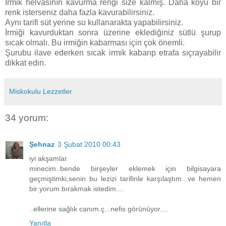
İrmik helvasının kavurma rengi size kalmış. Daha koyu bir
renk isterseniz daha fazla kavurabilirsiniz.
Aynı tarifi süt yerine su kullanarakta yapabilirsiniz.
İrmiği kavurduktan sonra üzerine eklediğiniz sütlü şurup
sıcak olmalı. Bu irmiğin kabarması için çok önemli.
Şurubu ilave ederken sıcak irmik kabarıp etrafa sıçrayabilir
dikkat edin.
Miskokulu Lezzetler
34 yorum:
Şehnaz
3 Şubat 2010 00:43
iyi akşamlar
minecim..bende birşeyler eklemek için bilgisayara
geçmiştimki,senin bu lezizi tarifinle karşılaştım...ve hemen
bir yorum bırakmak istedim....
..ellerine sağlık canım.ç...nefis görünüyor....
Yanıtla