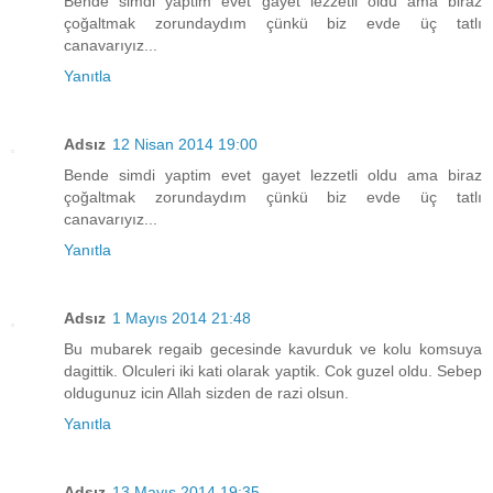
Bende simdi yaptim evet gayet lezzetli oldu ama biraz
çoğaltmak zorundaydım çünkü biz evde üç tatlı
canavarıyız...
Yanıtla
Adsız
12 Nisan 2014 19:00
Bende simdi yaptim evet gayet lezzetli oldu ama biraz
çoğaltmak zorundaydım çünkü biz evde üç tatlı
canavarıyız...
Yanıtla
Adsız
1 Mayıs 2014 21:48
Bu mubarek regaib gecesinde kavurduk ve kolu komsuya
dagittik. Olculeri iki kati olarak yaptik. Cok guzel oldu. Sebep
oldugunuz icin Allah sizden de razi olsun.
Yanıtla
Adsız
13 Mayıs 2014 19:35