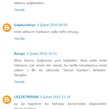
elelrine sağlıktatlım .
Yanıtla
kalpkurabiye
3 Şubat 2010 09:59
mine ablacım harikasın valla nefis olmuşş..
Yanıtla
Bengü
3 Şubat 2010 10:21
Mine hanım, boğunuzu yeni keşfettim. Ama sütlü irmik
helvasını çok seven biri olarak, bu tarifle karşılaşınca mest
oldum :) Bir de sitenizde "Secret Garden'ı dinledim.
Sevgiler...
Yanıtla
LEZZETİKRAM
3 Şubat 2010 12:18
ay ay bayılırım bu helvaya ,kenarından köşesinden
alıyorum biraz