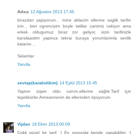
Adsız
12 Ağustos 2013 17:45
birazdan yapiyorum... mine ablacim ellerine saglik tarifin
icin... ben ogrenciyim boyle tatlilar canimiz cekiyor ama
erkek oldugumuz biraz zor geliyor, sizin tarifinizle
karsilaastim yapinca tekrar buraya yorumlarimla senlik
katarim ...
Selamlar
Yanıtla
sevtap(karabidikim)
14 Eylül 2013 15:45
Yaptım süper oldu canım,ellerine sağlık.Tarif için
teşekkürler.Anneannenin de ellerinden öpüyorum.
Yanıtla
Vijdan
18 Ekim 2013 00:09
Çokk güzel bir tarif :) En sonunda bende yapabildim :)