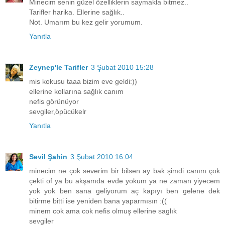
Minecim senin güzel özelliklerin saymakla bitmez..
Tarifler harika. Ellerine sağlık..
Not. Umarım bu kez gelir yorumum.
Yanıtla
Zeynep'le Tarifler
3 Şubat 2010 15:28
mis kokusu taaa bizim eve geldi:))
ellerine kollarına sağlık canım
nefis görünüyor
sevgiler,öpücükelr
Yanıtla
Sevil Şahin
3 Şubat 2010 16:04
minecim ne çok severim bir bilsen ay bak şimdi canım çok
çekti of ya bu akşamda evde yokum ya ne zaman yiyecem
yok yok ben sana geliyorum aç kapıyı ben gelene dek
bitirme bitti ise yeniden bana yaparmısın :((
minem cok ama cok nefis olmuş ellerine saglık
sevgiler