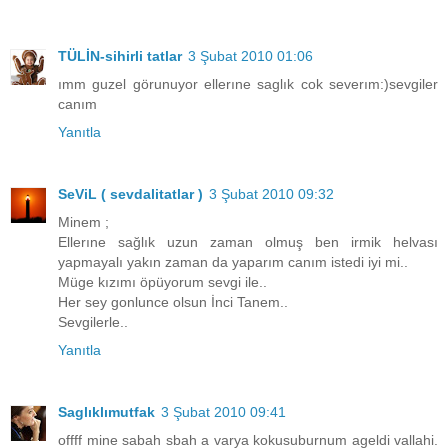
TÜLİN-sihirli tatlar
3 Şubat 2010 01:06
ımm guzel görunuyor ellerıne saglık cok severım:)sevgiler
canım
Yanıtla
SeViL ( sevdalitatlar )
3 Şubat 2010 09:32
Minem ;
Ellerıne sağlık uzun zaman olmuş ben irmik helvası
yapmayalı yakın zaman da yaparım canım istedi iyi mi..
Müge kızımı öpüyorum sevgi ile..
Her sey gonlunce olsun İnci Tanem..
Sevgilerle..
Yanıtla
Saglıklımutfak
3 Şubat 2010 09:41
offff mine sabah sbah a varya kokusuburnum ageldi vallahi.