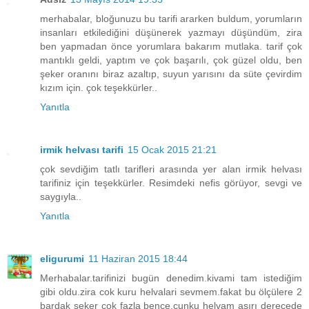
merhabalar, bloğunuzu bu tarifi ararken buldum, yorumların
insanları etkilediğini düşünerek yazmayı düşündüm, zira
ben yapmadan önce yorumlara bakarım mutlaka. tarif çok
mantıklı geldi, yaptım ve çok başarılı, çok güzel oldu, ben
şeker oranını biraz azaltıp, suyun yarısını da süte çevirdim
kızım için. çok teşekkürler..
Yanıtla
irmik helvası tarifi
15 Ocak 2015 21:21
çok sevdiğim tatlı tarifleri arasında yer alan irmik helvası
tarifiniz için teşekkürler. Resimdeki nefis görüyor, sevgi ve
saygıyla..
Yanıtla
eligurumi
11 Haziran 2015 18:44
Merhabalar.tarifinizi bugün denedim.kivami tam istediğim
gibi oldu.zira cok kuru helvalari sevmem.fakat bu ölçülere 2
bardak şeker çok fazla bence.cunku helvam aşırı derecede